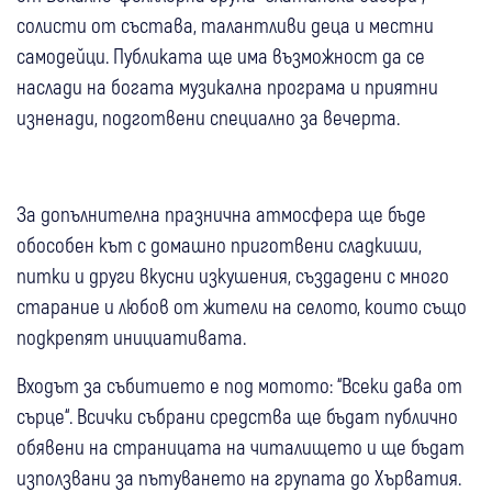
солисти от състава, талантливи деца и местни
самодейци. Публиката ще има възможност да се
наслади на богата музикална програма и приятни
изненади, подготвени специално за вечерта.
За допълнителна празнична атмосфера ще бъде
обособен кът с домашно приготвени сладкиши,
питки и други вкусни изкушения, създадени с много
старание и любов от жители на селото, които също
подкрепят инициативата.
Входът за събитието е под мотото: “Всеки дава от
сърце“. Всички събрани средства ще бъдат публично
обявени на страницата на читалището и ще бъдат
използвани за пътуването на групата до Хърватия.