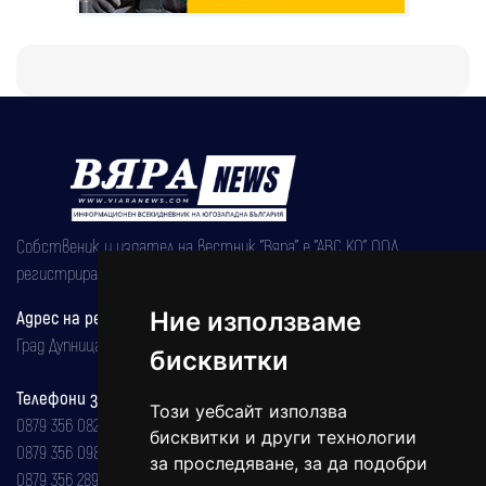
Собственик и издател на вестник "Вяра" е "АВС КО" ООД,
регистрирана на 08.05.2002 година.
Ние използваме
Адрес на редакцията
Град Дупница, ул.''Христо Ботев" 43
бисквитки
Телефони за реклама и абонаменти
Този уебсайт използва
0879 356 082
бисквитки и други технологии
0879 356 098
за проследяване, за да подобри
0879 356 289