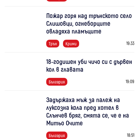
Пожар горя над трънското село
Слишовци, огнеборците
овладяха пламъците
19:33
Трън
Крими
18-годишен уби чичо си с дървен
кол в главата
19:09
България
Задържаха мъж за палеж на
луксозна кола пред хотел в
Слънчев бряг, смята се, че е на
Митьо Очите
18:51
България