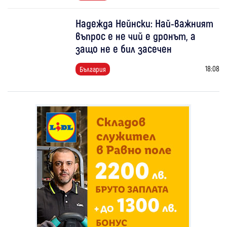
Надежда Нейнски: Най-важният
въпрос е не чий е дронът, а
защо не е бил засечен
18:08
България