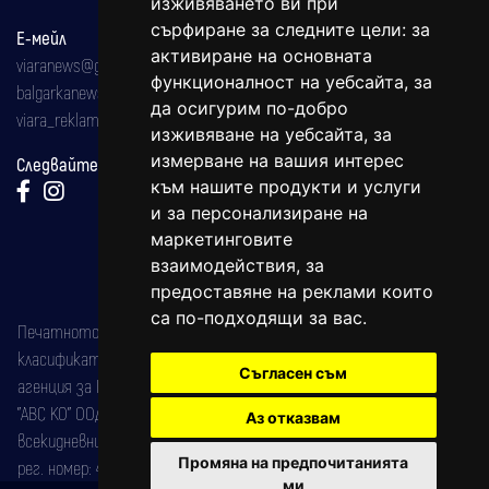
изживяването ви при
сърфиране за следните цели:
за
Е-мейл
активиране на основната
viaranews@gmail.com
функционалност на уебсайта
,
за
balgarkanews@gmail.com
да осигурим по-добро
viara_reklama@mail.bg
изживяване на уебсайта
,
за
измерване на вашия интерес
Следвайте ни:
към нашите продукти и услуги
и за персонализиране на
маркетинговите
взаимодействия
,
за
предоставяне на реклами които
са по-подходящи за вас
.
Печатното издание на вестника е регистрирано в националния
класификатор на печатните издания (Българска национална
Съгласен съм
агенция за ISSN) под номер: ISSN 1312-4722.
"АВС КО" ООД е притежател на марката: Вяра информационен
Аз отказвам
всекидневник на югозападна България, със свидетелство за марка
Промяна на предпочитанията
рег. номер: 47857/11.05.2004 година.
ми