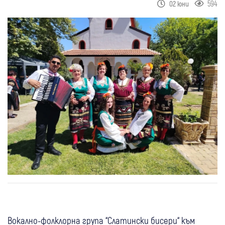
594
02 юни
Вокално-фолклорна група “Слатински бисери“ към