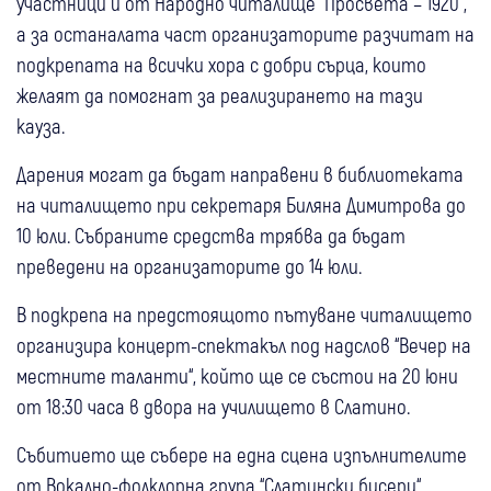
участници и от Народно читалище “Просвета – 1920“,
а за останалата част организаторите разчитат на
подкрепата на всички хора с добри сърца, които
желаят да помогнат за реализирането на тази
кауза.
Дарения могат да бъдат направени в библиотеката
на читалището при секретаря Биляна Димитрова до
10 юли. Събраните средства трябва да бъдат
преведени на организаторите до 14 юли.
В подкрепа на предстоящото пътуване читалището
организира концерт-спектакъл под надслов “Вечер на
местните таланти“, който ще се състои на 20 юни
от 18:30 часа в двора на училището в Слатино.
Събитието ще събере на една сцена изпълнителите
от Вокално-фолклорна група “Слатински бисери“,