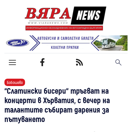
Бобошево
“Слатински бисери“ тръгват на
концерти в Хърватия, с вечер на
талантите събират дарения за
пътуването