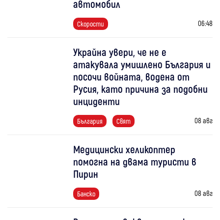
автомобил
06:48
Скорости
Украйна увери, че не е
атакувала умишлено България и
посочи войната, водена от
Русия, като причина за подобни
инциденти
08 авг
България
Свят
Медицински хеликоптер
помогна на двама туристи в
Пирин
08 авг
Банско