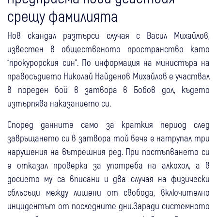
срещу фамилията
Нов скандал разтърси случая с Васил Михайлов,
известен в общественото пространство като
“прокурорския син“. По информация на министъра на
правосъдието Николай Найденов Михайлов е участвал
в пореден бой в затвора в Бобов дол, където
изтърпява наказанието си.
Според данните само за краткия период след
завръщането си в затвора той вече е натрупал три
нарушения на вътрешния ред. При постъпването си
е отказал проверка за употреба на алкохол, а в
досието му са вписани и два случая на физически
сблъсъци между лишени от свобода, включително
инцидентът от последните дни.Заради системното