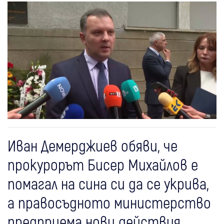
Иван Демерджиев обяви, че
прокурорът Бисер Михайлов е
помагал на сина си да се укрива,
а правосъдното министерство
предприема нови действия