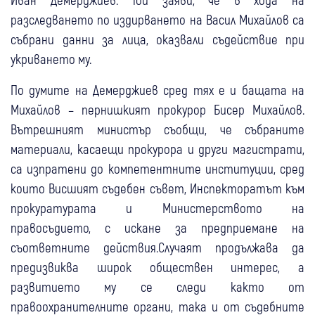
разследването по издирването на Васил Михайлов са
събрани данни за лица, оказвали съдействие при
укриването му.
По думите на Демерджиев сред тях е и бащата на
Михайлов – пернишкият прокурор Бисер Михайлов.
Вътрешният министър съобщи, че събраните
материали, касаещи прокурора и други магистрати,
са изпратени до компетентните институции, сред
които Висшият съдебен съвет, Инспекторатът към
прокуратурата и Министерството на
правосъдието, с искане за предприемане на
съответните действия.Случаят продължава да
предизвиква широк обществен интерес, а
развитието му се следи както от
правоохранителните органи, така и от съдебните