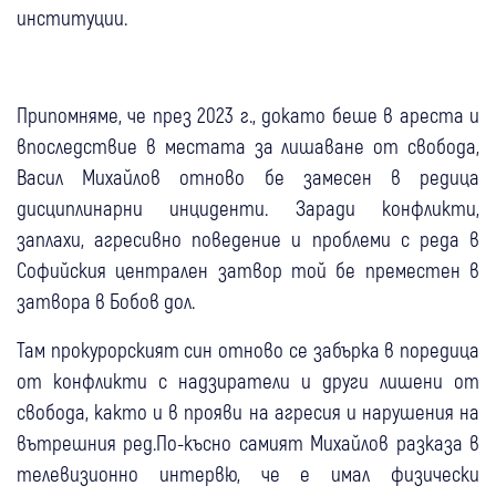
институции.
Припомняме, че през 2023 г., докато беше в ареста и
впоследствие в местата за лишаване от свобода,
Васил Михайлов отново бе замесен в редица
дисциплинарни инциденти. Заради конфликти,
заплахи, агресивно поведение и проблеми с реда в
Софийския централен затвор той бе преместен в
затвора в Бобов дол.
Там прокурорският син отново се забърка в поредица
от конфликти с надзиратели и други лишени от
свобода, както и в прояви на агресия и нарушения на
вътрешния ред.По-късно самият Михайлов разказа в
телевизионно интервю, че е имал физически