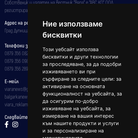
Собственик и издател на вестник "Вяра" е "АВС КО" ООД,
регистрирана на 08.05.2002 година.
Ние използваме
Адрес на редакцията
Град Дупница, ул.''Христо Ботев" 43
бисквитки
Телефони за реклама и абонаменти
Този уебсайт използва
0879 356 082
бисквитки и други технологии
0879 356 098
за проследяване, за да подобри
0879 356 289
изживяването ви при
сърфиране за следните цели:
за
Е-мейл
активиране на основната
viaranews@gmail.com
функционалност на уебсайта
,
за
balgarkanews@gmail.com
да осигурим по-добро
viara_reklama@mail.bg
изживяване на уебсайта
,
за
измерване на вашия интерес
Следвайте ни:
към нашите продукти и услуги
и за персонализиране на