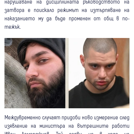
нарушаване на дисциплината ръководството на
затвора е поискало режимът на изтърпяване на
наказанието му да бъде променен от общ в по-
тежък.
Междувременно случаят придоби ново измерение след
изявление на министъра на вътрешните работи
Иван Демерджиев. Той заяви, че в хода на