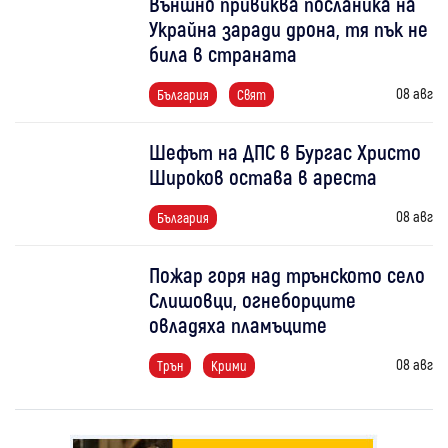
Външно привиква посланика на
Украйна заради дрона, тя пък не
била в страната
08 авг
България
Свят
Шефът на ДПС в Бургас Христо
Широков остава в ареста
08 авг
България
Пожар горя над трънското село
Слишовци, огнеборците
овладяха пламъците
08 авг
Трън
Крими