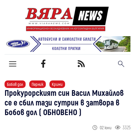
Бобов дол
Перник
Крими
Прокурорският син Васил Михайлов
се е сбил тази сутрин в затвора в
Бобов дол ( ОБНОВЕНО )
3325
02 юни