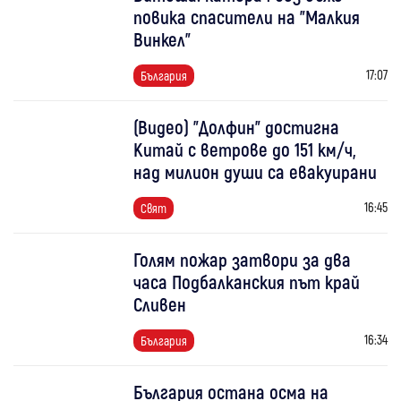
повика спасители на "Малкия
Винкел"
17:07
България
(Видео) "Долфин" достигна
Китай с ветрове до 151 км/ч,
над милион души са евакуирани
16:45
Свят
Голям пожар затвори за два
часа Подбалканския път край
Сливен
16:34
България
България остана осма на