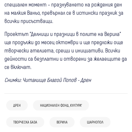
специален момент – празнуването на рождения ден
на малкия Ваньо, превърнал се в истински празник за
всички присъстващи.
Проектът “Делници и празници в полите на Верила“
ще продължи до месец октомври и ще предложи още
творчески ателиета, срещи и инициативи. Всички
дейности са безплатни и отворени за желаещите да
се включат.
Снимки: Читалище Благой Попов - Дрен
ДРЕН
НАЦИОНАЛЕН ФОНД „КУЛТУРА“
06 юни
Радомир
Астро лагер събира млади любители на
ТВОРЧЕСКА БАЗА
ВЕРИЛА
ШАРНОПОЛ
Космоса в село Дрен