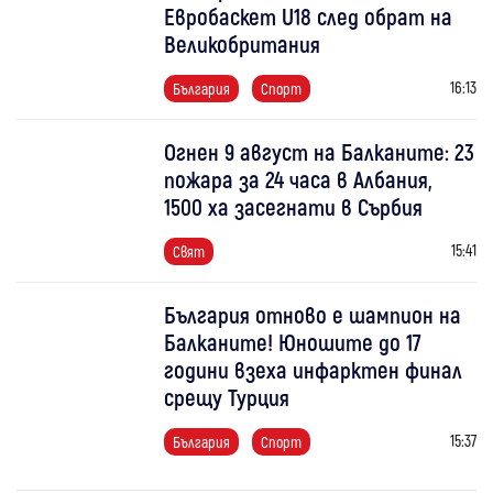
Евробаскет U18 след обрат на
Великобритания
16:13
България
Спорт
Огнен 9 август на Балканите: 23
пожара за 24 часа в Албания,
1500 ха засегнати в Сърбия
15:41
Свят
България отново е шампион на
Балканите! Юношите до 17
години взеха инфарктен финал
срещу Турция
15:37
България
Спорт