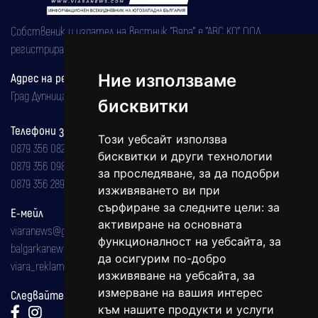
Собственик и издател на вестник "Вяра" е "АВС КО" ООД,
регистрирана на 08.05.2002 година.
Ние използваме
Адрес на редакцията
Град Дупница, ул.''Христо Ботев" 43
бисквитки
Телефони за реклама и абонаменти
Този уебсайт използва
0879 356 082
бисквитки и други технологии
0879 356 098
за проследяване, за да подобри
0879 356 289
изживяването ви при
сърфиране за следните цели:
за
Е-мейл
активиране на основната
viaranews@gmail.com
функционалност на уебсайта
,
за
balgarkanews@gmail.com
да осигурим по-добро
viara_reklama@mail.bg
изживяване на уебсайта
,
за
измерване на вашия интерес
Следвайте ни:
към нашите продукти и услуги