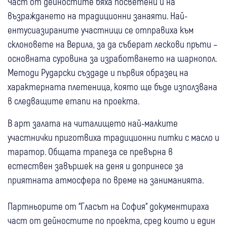
Част от дейностите бяха посветени и на
възраждането на традиционни занаяти. Най-
ентусиазираните участници се отправиха към
склоновете на Верила, за да съберат лескови пръти –
основната суровина за изработването на шарнопол.
Методи Рударски създаде и първия образец на
характерната плетеница, която ще бъде използвана
в следващите етапи на проекта.
В арт залата на читалището най-малките
участнички приготвиха традиционни питки с масло и
таратор. Общата трапеза се превърна в
естествен завършек на деня и допринесе за
приятната атмосфера по време на заниманията.
Партньорите от “Гласът на София“ документираха
част от дейностите по проекта, сред които и един