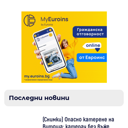
Последни новини
(Снимки) Опасно катерене на
Витоша: катерач без въже