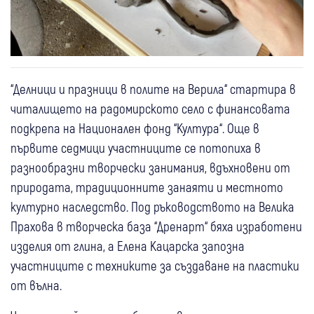
“Делници и празници в полите на Верила“ стартира в
читалището на радомирското село с финансовата
подкрепа на Национален фонд “Култура“. Още в
първите седмици участниците се потопиха в
разнообразни творчески занимания, вдъхновени от
природата, традиционните занаяти и местното
културно наследство. Под ръководството на Велика
Прахова в творческа база “Дренарт“ бяха изработени
изделия от глина, а Елена Кацарска запозна
участниците с техниките за създаване на пластики
от вълна.