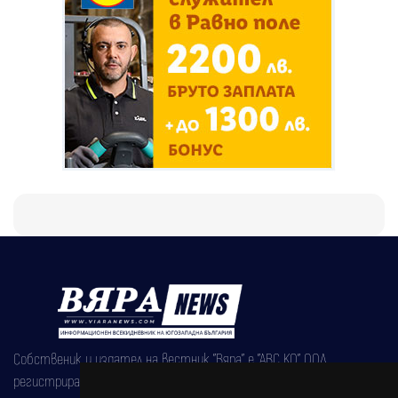
Собственик и издател на вестник "Вяра" е "АВС КО" ООД,
регистрирана на 08.05.2002 година.