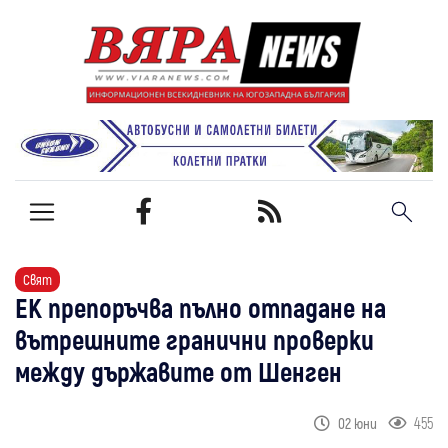
Свят
ЕК препоръчва пълно отпадане на
вътрешните гранични проверки
между държавите от Шенген
455
02 юни