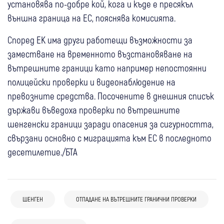
установява по-добре кой, кога и къде е пресякъл
външна граница на ЕС, пояснява комисията.
Според ЕК има други работещи възможности за
заместване на временното възстановяване на
вътрешните граници като например непостоянни
полицейски проверки и видеонаблюдение на
превозните средства. Посочените в днешния списък
държави въведоха проверки по вътрешните
шенгенски граници заради опасения за сигурността,
свързани основно с миграцията към ЕС в последното
десетилетие./БТА
01 авг
България
Свят
ШЕНГЕН
ОТПАДАНЕ НА ВЪТРЕШНИТЕ ГРАНИЧНИ ПРОВЕРКИ
20 юли
България
България е готова за временно
Радев: САЩ поискаха да разположат
възстановяване на граничния контрол в