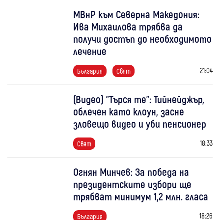
МВнР към Северна Македония:
Ива Михаилова трябва да
получи достъп до необходимото
лечение
21:04
България
Свят
(Видео) "Търся те": Тийнейджър,
облечен като клоун, засне
зловещо видео и уби пенсионер
18:33
Свят
Огнян Минчев: За победа на
президентските избори ще
трябват минимум 1,2 млн. гласа
18:26
България