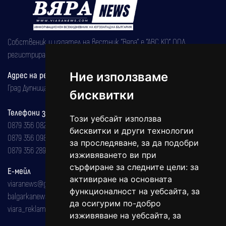
Собственик и издател на вестник "Вяра" е "АВС КО" ООД,
регистрирана на 08.05.2002 година.
Ние използваме
Адрес на редакцията
Град Дупница, ул.''Христо Ботев" 43
бисквитки
Телефони за реклама и абонаменти
Този уебсайт използва
0879 356 082
бисквитки и други технологии
0879 356 098
за проследяване, за да подобри
0879 356 289
изживяването ви при
сърфиране за следните цели:
за
Е-мейл
активиране на основната
viaranews@gmail.com
функционалност на уебсайта
,
за
balgarkanews@gmail.com
да осигурим по-добро
viara_reklama@mail.bg
изживяване на уебсайта
,
за