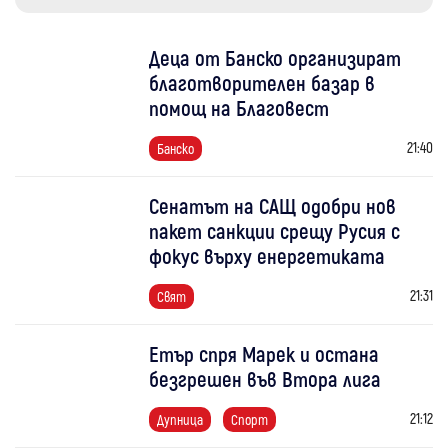
Деца от Банско организират
благотворителен базар в
помощ на Благовест
21:40
Банско
Сенатът на САЩ одобри нов
пакет санкции срещу Русия с
фокус върху енергетиката
21:31
Свят
Етър спря Марек и остана
безгрешен във Втора лига
21:12
Дупница
Спорт