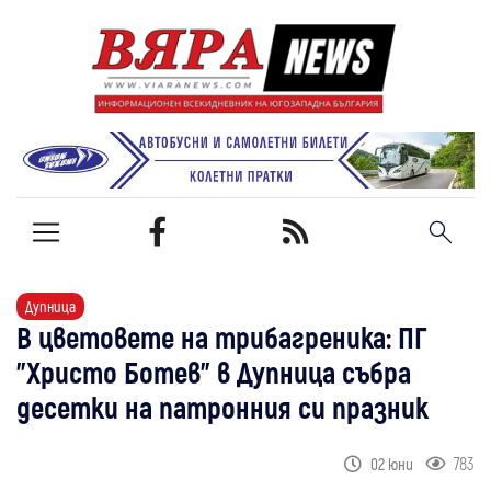
Дупница
В цветовете на трибагреника: ПГ
"Христо Ботев" в Дупница събра
десетки на патронния си празник
783
02 юни