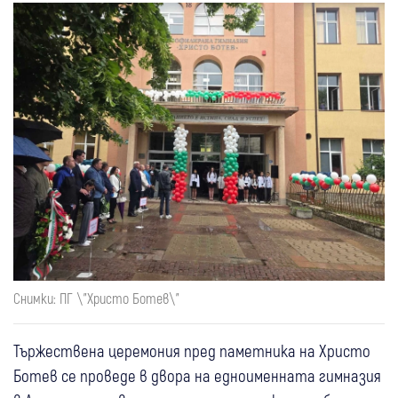
Снимки: ПГ \"Христо Ботев\"
Тържествена церемония пред паметника на Христо
Ботев се проведе в двора на едноименната гимназия