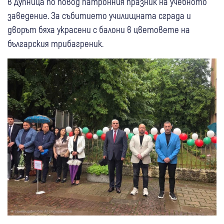
в Дупница по повод патронния празник на учебното
заведение. За събитието училищната сграда и
дворът бяха украсени с балони в цветовете на
българския трибагреник.