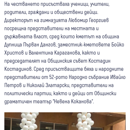
На честването присъстваха ученици, учители,
родители, граждани и обществени дейци.
Директорът на гимназията Любомир Георгиев
посрещна представители на местната и
държавната власт, сред които кметът на община
Дупница Първан Дангов, заместник-кметовете Бойко
Христов и Валентина Караганова, както и
председателят на Общинския съвет Костадин
Костадинов. Сред присъстващите бяха и народните
представители от 52-рото Народно събрание Ивайло
Петров и Николай Златарски, представители на
политически партии, както и дейци от Общински
драматичен театър “Невена Коканова“.