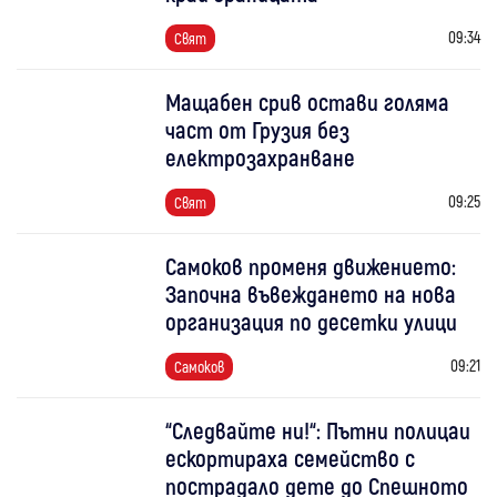
09:34
Свят
Мащабен срив остави голяма
част от Грузия без
електрозахранване
09:25
Свят
Самоков променя движението:
Започна въвеждането на нова
организация по десетки улици
09:21
Самоков
“Следвайте ни!“: Пътни полицаи
ескортираха семейство с
пострадало дете до Спешното