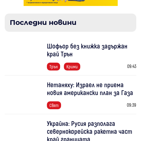
Последни новини
Шофьор без книжка задържан
край Трън
09:43
Трън
Крими
Нетаняху: Израел не приема
новия американски план за Газа
09:39
Свят
Украйна: Русия разполага
севернокорейска ракетна част
край границата