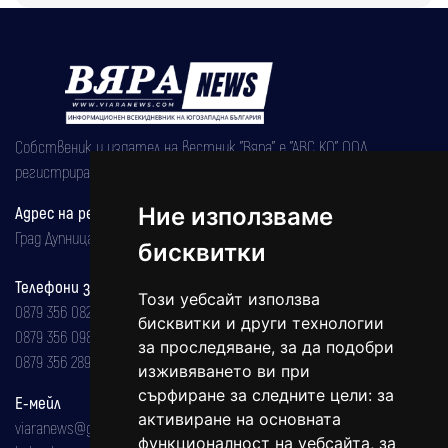
Собственик и издател на вестник "Вяра" е "АВС КО" ООД,
регистрирана на 08.05.2002 година.
Адрес на редакцията
Ние използваме
Град Дупница, ул.''Христо Ботев" 43
бисквитки
Телефони за реклама и абонаменти
Този уебсайт използва
0879 356 082
бисквитки и други технологии
0879 356 098
за проследяване, за да подобри
0879 356 289
изживяването ви при
сърфиране за следните цели:
за
Е-мейл
активиране на основната
viaranews@gmail.com
функционалност на уебсайта
,
за