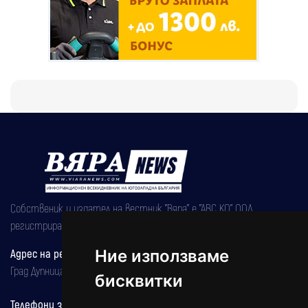
Собственик и издател на вестник "Вяра" е "АВС КО" ООД,
регистрирана на 08.05.2002 година.
Адрес на редакцията
Ние използваме
Град Дупница, ул.''Христо Ботев" 43
бисквитки
Телефони за реклама и абонаменти