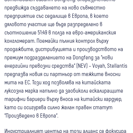
предвижда създаването на ново съвместно
предприятие със седалище в Европа, в което
дяловото участие ще бъде разпределено в
съотношение 51:49 в полза на евро-американския
конгломерат. Поемайки пълния контрол върху
продажбите, дистрибуцията и производството на
премиум подразделението на Dongfeng за “нови
енергийни превозни средства“ (NEV) – Voyah, Stellantis
предпазва новия си партньор от тежките вносни
мита на ЕС. Този ход позволява на китайската
луксозна марка напълно да заобиколи ескалиращите
тарифни бариери върху вноса на китайски хардуер,
като си осигурява силно желан правен статут
“Произведено в Европа“.
Индустриалният център на този алианс се фокусира