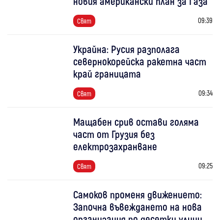
новия американски план за Газа
09:39
Свят
Украйна: Русия разполага
севернокорейска ракетна част
край границата
09:34
Свят
Мащабен срив остави голяма
част от Грузия без
електрозахранване
09:25
Свят
Самоков променя движението:
Започна въвеждането на нова
организация по десетки улици