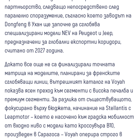
партньорство, следващо непосредствено след
паралелно споразумение, съгласно което заводът на
Dongfeng в Ухан ще започне да сглобява
специализирани модели NEV на Peugeot и Jeep,
предназначени за глобални експортни коридори,
считано от 2027 година.
Докато все още не са финализирали точната
матрица на моделите, планирани за френските
сглобяващи линии, вътрешният каталог на Voyah
показва ясен преход към сегменти с висока печалба и
премиум сегменти. За разлика от съществуващото,
фокусирано върху бюджета, начинание на Stellantis с
Leapmotor – което е насочено към градска мобилност
от входно ниво с модели като кросоувъра B10,
произведен в Сарагоса – Voyah оперира строго в