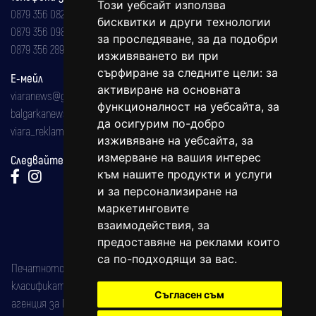
Този уебсайт използва
0879 356 082
бисквитки и други технологии
0879 356 098
за проследяване, за да подобри
0879 356 289
изживяването ви при
сърфиране за следните цели:
за
Е-мейл
активиране на основната
viaranews@gmail.com
функционалност на уебсайта
,
за
balgarkanews@gmail.com
да осигурим по-добро
viara_reklama@mail.bg
изживяване на уебсайта
,
за
измерване на вашия интерес
Следвайте ни:
към нашите продукти и услуги
и за персонализиране на
маркетинговите
взаимодействия
,
за
предоставяне на реклами които
са по-подходящи за вас
.
Печатното издание на вестника е регистрирано в националния
класификатор на печатните издания (Българска национална
Съгласен съм
агенция за ISSN) под номер: ISSN 1312-4722.