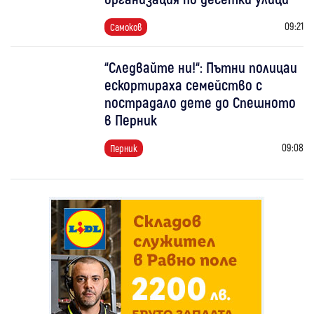
09:21
Самоков
“Следвайте ни!“: Пътни полицаи
ескортираха семейство с
пострадало дете до Спешното
в Перник
09:08
Перник