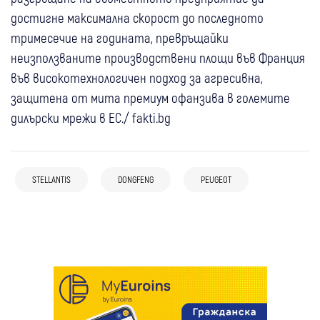
достигне максимална скорост до последното
тримесечие на годината, превръщайки
неизползваните производствени площи във Франция
във високотехнологичен подход за агресивна,
защитена от мита премиум офанзива в големите
дилърски мрежи в ЕС./ fakti.bg
15 юли
Скорости
Opel подготвя шокираща метаморфоза
STELLANTIS
DONGFENG
PEUGEOT
02 май
Скорости
30 май
Скорости
за Astra
Най-красивият нов Fiat се появи без
BYD иска да купи Maserati от Stellantis
никакъв камуфлаж