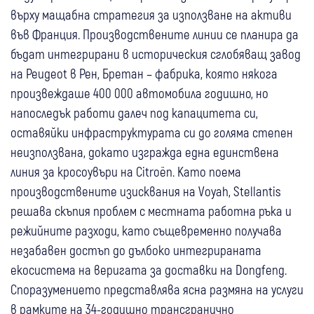
върху мащабна стратегия за използване на активи
във Франция. Производствените линии се планира да
бъдат интегрирани в историческия сглобяващ завод
на Peugeot в Рен, Бретан – фабрика, която някога
произвеждаше 400 000 автомобила годишно, но
напоследък работи далеч под капацитета си,
оставяйки инфраструктурата си до голяма степен
неизползвана, докато изгражда една единствена
линия за кросоувъри на Citroën. Като поема
производствените изисквания на Voyah, Stellantis
решава скъпия проблем с местната работна ръка и
режийните разходи, като същевременно получава
незабавен достъп до дълбоко интегрираната
екосистема на веригата за доставки на Dongfeng.
Споразумението представлява ясна размяна на услуги
в рамките на 34-годишно трансгранично