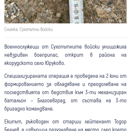
Снимка: Сухопътни войски
Военнослужещи от Сухопътните войски унищожиха
невзривен боеприпас, открит в района на
якорудското село Юруково.
Специализираната операция е проведена на 2 юни от
формированието за овладяване и преодоляване на
последствията от бедствия към 3-ти механизиран
батальон – Благоевград, от състава на 3-то
бригадно командване.
Екипът, ръководен от старши лейтенант Тодор
Белчев, е извършил разузнаване на място, след което