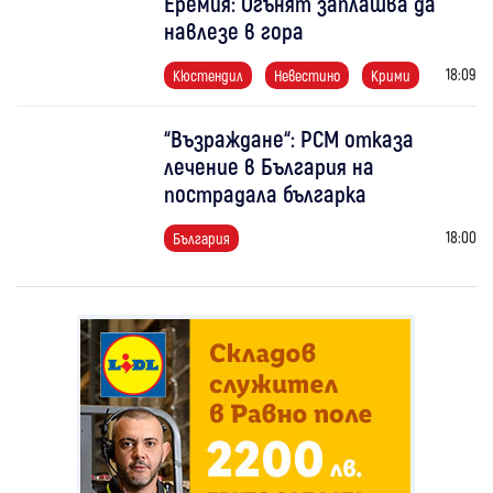
Еремия: Огънят заплашва да
навлезе в гора
18:09
Кюстендил
Невестино
Крими
“Възраждане“: РСМ отказа
лечение в България на
пострадала българка
18:00
България