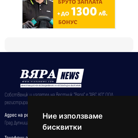
Собственик и издател на вестник "Вяра" е "АВС КО" ООД,
регистрирана на 08.05.2002 година.
Ние използваме
Адрес на редакцията
Град Дупница, ул.''Христо Ботев" 43
бисквитки
Телефони за реклама и абонаменти