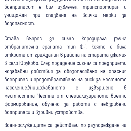
боеприпасът е бил извлечен, транспортиран и
унищожен при спазване на всички мерки за
безопасност.
Става въпрос за силно корозирала ръчна
отбранителна граната тип Ф-1, която е била
открита от гражданин в района на старата джамия
в село Юруково. След подадения сигнал са предприети
незабавни действия за обезопасяване на опасния
боеприпас и предотвратяване на риск за местното
население.Унищожаването е извършено в
местността Честна от специализираното военно
формирование, обучено за работа с невзривени
боеприпаси и взривни устройства.
Военнослужещите са действали по разпореждане на