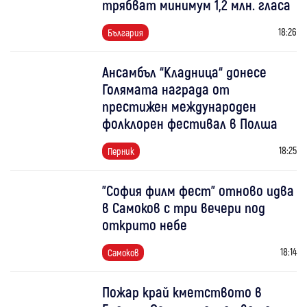
трябват минимум 1,2 млн. гласа
18:26
България
Ансамбъл “Кладница“ донесе
Голямата награда от
престижен международен
фолклорен фестивал в Полша
18:25
Перник
"София филм фест" отново идва
в Самоков с три вечери под
открито небе
18:14
Самоков
Пожар край кметството в