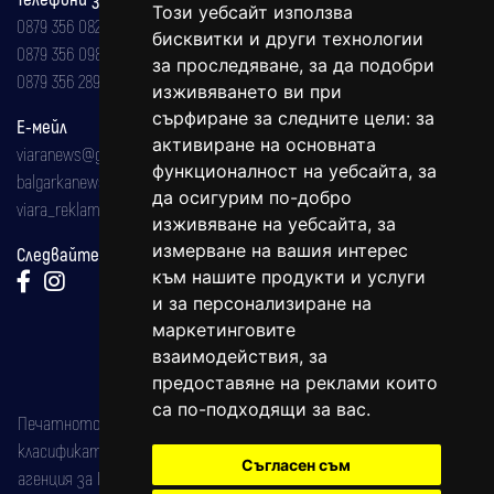
Този уебсайт използва
0879 356 082
бисквитки и други технологии
0879 356 098
за проследяване, за да подобри
0879 356 289
изживяването ви при
сърфиране за следните цели:
за
Е-мейл
активиране на основната
viaranews@gmail.com
функционалност на уебсайта
,
за
balgarkanews@gmail.com
да осигурим по-добро
viara_reklama@mail.bg
изживяване на уебсайта
,
за
измерване на вашия интерес
Следвайте ни:
към нашите продукти и услуги
и за персонализиране на
маркетинговите
взаимодействия
,
за
предоставяне на реклами които
са по-подходящи за вас
.
Печатното издание на вестника е регистрирано в националния
класификатор на печатните издания (Българска национална
Съгласен съм
агенция за ISSN) под номер: ISSN 1312-4722.