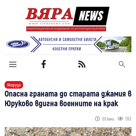
Якоруда
Опасна граната до старата джамия в
Юруково вдигна военните на крак
593
03 юни