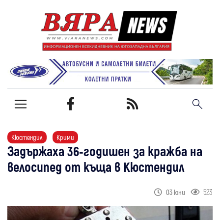
Кюстендил
Крими
Задържаха 36-годишен за кражба на
велосипед от къща в Кюстендил
523
03 юни