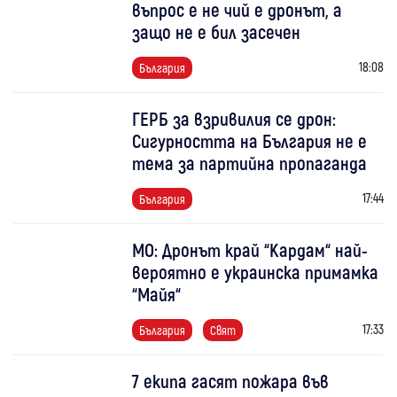
въпрос е не чий е дронът, а
защо не е бил засечен
18:08
България
ГЕРБ за взривилия се дрон:
Сигурността на България не е
тема за партийна пропаганда
17:44
България
МО: Дронът край “Кардам“ най-
вероятно е украинска примамка
“Майя“
17:33
България
Свят
7 екипа гасят пожара във