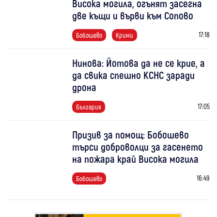
Висока могила, огънят засегна
две къщи и върви към Сопово
17:18
Бобошево
Крими
Нинова: Йотова да не се крие, а
да свика спешно КСНС заради
дрона
17:05
България
Призив за помощ: Бобошево
търси доброволци за гасенето
на пожара край Висока могила
16:49
Бобошево