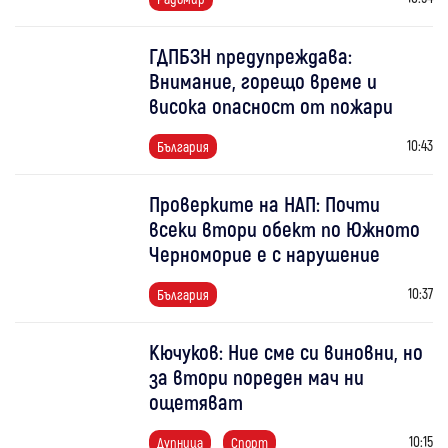
ГДПБЗН предупреждава:
Внимание, горещо време и
висока опасност от пожари
10:43
България
Проверките на НАП: Почти
всеки втори обект по Южното
Черноморие е с нарушение
10:37
България
Кючуков: Ние сме си виновни, но
за втори пореден мач ни
ощетяват
10:15
Дупница
Спорт