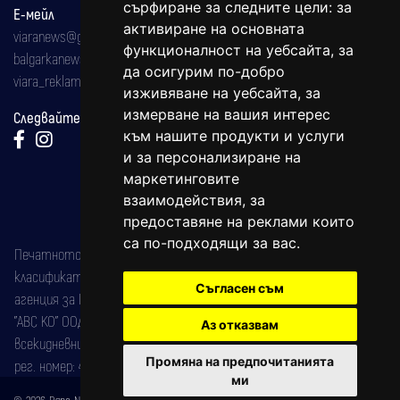
сърфиране за следните цели:
за
Е-мейл
активиране на основната
viaranews@gmail.com
функционалност на уебсайта
,
за
balgarkanews@gmail.com
да осигурим по-добро
viara_reklama@mail.bg
изживяване на уебсайта
,
за
измерване на вашия интерес
Следвайте ни:
към нашите продукти и услуги
и за персонализиране на
маркетинговите
взаимодействия
,
за
предоставяне на реклами които
са по-подходящи за вас
.
Печатното издание на вестника е регистрирано в националния
класификатор на печатните издания (Българска национална
Съгласен съм
агенция за ISSN) под номер: ISSN 1312-4722.
"АВС КО" ООД е притежател на марката: Вяра информационен
Аз отказвам
всекидневник на югозападна България, със свидетелство за марка
Промяна на предпочитанията
рег. номер: 47857/11.05.2004 година.
ми