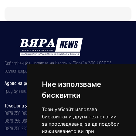
Собственик и издател на вестник "Вяра" е "АВС КО" ООД,
регистрирана на 08.05.2002 година.
Ние използваме
Адрес на редакцията
Град Дупница, ул.''Христо Ботев" 43
бисквитки
Телефони за реклама и абонаменти
Този уебсайт използва
0879 356 082
бисквитки и други технологии
0879 356 098
за проследяване, за да подобри
0879 356 289
изживяването ви при