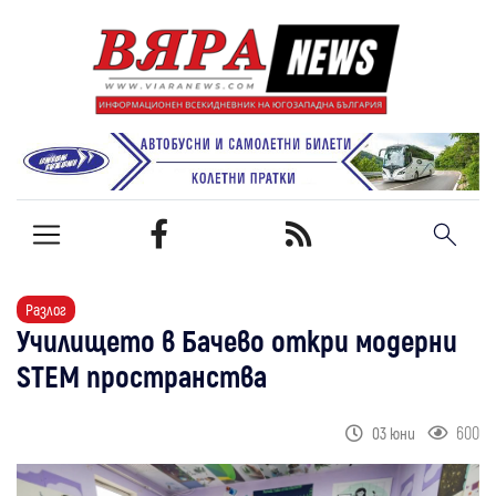
Разлог
Училището в Бачево откри модерни
STEM пространства
600
03 юни