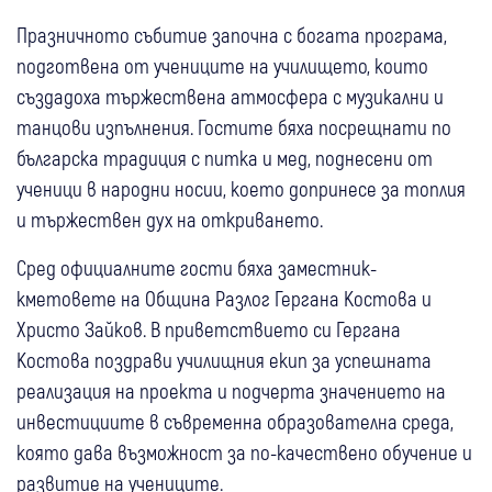
Празничното събитие започна с богата програма,
подготвена от учениците на училището, които
създадоха тържествена атмосфера с музикални и
танцови изпълнения. Гостите бяха посрещнати по
българска традиция с питка и мед, поднесени от
ученици в народни носии, което допринесе за топлия
и тържествен дух на откриването.
Сред официалните гости бяха заместник-
кметовете на Община Разлог Гергана Костова и
Христо Зайков. В приветствието си Гергана
Костова поздрави училищния екип за успешната
реализация на проекта и подчерта значението на
инвестициите в съвременна образователна среда,
която дава възможност за по-качествено обучение и
развитие на учениците.