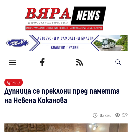
Дупница
Дупница се преклони пред паметта
на Невена Коканова
522
03 юни