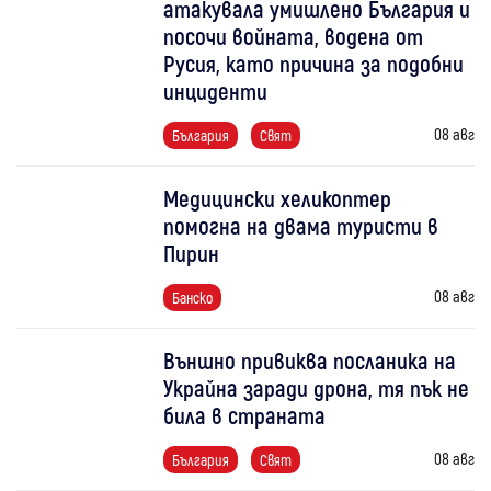
атакувала умишлено България и
посочи войната, водена от
Русия, като причина за подобни
инциденти
08 авг
България
Свят
Медицински хеликоптер
помогна на двама туристи в
Пирин
08 авг
Банско
Външно привиква посланика на
Украйна заради дрона, тя пък не
била в страната
08 авг
България
Свят