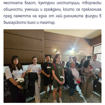
местната власт, културни институции, творчески
общности, ученици и граждани, които се преклониха
пред паметта на една от най-значимите фигури в
българското кино и театър.