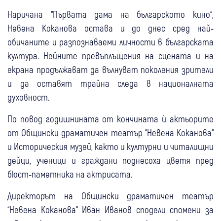
Наричана “Първата дама на българското кино“,
Невена Коканова остава и до днес сред най-
обичаните и разпознаваеми личности в българската
култура. Нейните превъплъщения на сцената и на
екрана продължават да вълнуват поколения зрители
и да оставят трайна следа в националната
духовност.
По повод годишнината от кончината ѝ актьорите
от Общински драматичен театър “Невена Коканова“
и Историческия музей, както и културни и читалищни
дейци, ученици и граждани поднесоха цветя пред
бюст-паметника на актрисата.
Директорът на Общински драматичен театър
“Невена Коканова“ Иван Иванов сподели спомени за