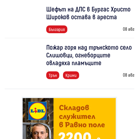
Шефът на ДПС в Бургас Христо
Широков остава в ареста
08 авг
България
Пожар горя над трънското село
Слишовци, огнеборците
овладяха пламъците
08 авг
Трън
Крими