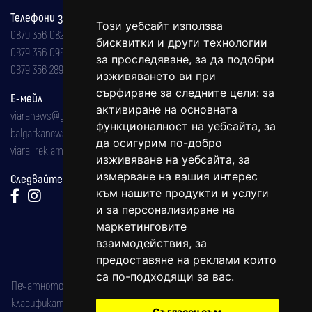
Телефони за реклама и абонаменти
Този уебсайт използва
0879 356 082
бисквитки и други технологии
0879 356 098
за проследяване, за да подобри
0879 356 289
изживяването ви при
сърфиране за следните цели:
за
Е-мейл
активиране на основната
viaranews@gmail.com
функционалност на уебсайта
,
за
balgarkanews@gmail.com
да осигурим по-добро
viara_reklama@mail.bg
изживяване на уебсайта
,
за
измерване на вашия интерес
Следвайте ни:
към нашите продукти и услуги
и за персонализиране на
маркетинговите
взаимодействия
,
за
предоставяне на реклами които
са по-подходящи за вас
.
Печатното издание на вестника е регистрирано в националния
класификатор на печатните издания (Българска национална
Съгласен съм