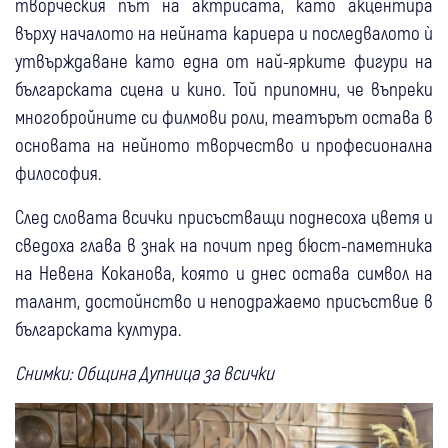
творческия път на актрисата, като акцентира
върху началото на нейната кариера и последвалото ѝ
утвърждаване като една от най-ярките фигури на
българската сцена и кино. Той припомни, че въпреки
многобройните си филмови роли, театърът остава в
основата на нейното творчество и професионална
философия.
След словата всички присъстващи поднесоха цветя и
сведоха глава в знак на почит пред бюст-паметника
на Невена Коканова, която и днес остава символ на
талант, достойнство и неподражаемо присъствие в
българската култура.
Снимки: Община Дупница за всички