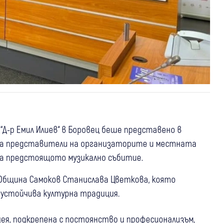
Д-р Емил Илиев“ в Боровец беше представено в
ра представители на организаторите и местната
а предстоящото музикално събитие.
Община Самоков Станислава Цветкова, която
 устойчива културна традиция.
дея, подкрепена с постоянство и професионализъм,