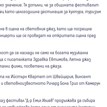
чно значение. Тя допълни, че за общината фестивалът
ец като целогодишна дестинация за култура, туризъм
рне в сцена на световния джаз, като ще посрещне
 концерти ще се проведат на откритата сцена пред
ост да се наслади не само на богата музикална
ща с писателката Здравка Евтимова, Лятна джаз
тални филми, посветени на джаза.
ята на Ийстърн Квартет от Швейцария, Винсент
то и световноизвестното Ричард Бона Трио от Камерун
з фестивал “Д-р Емил Илиев“ продължава да събира
 да се утвърждава като едно от значимите културни