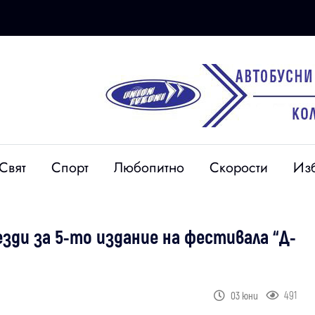
Свят
Спорт
Любопитно
Скорости
Из
зди за 5-то издание на фестивала “Д-
491
03 юни