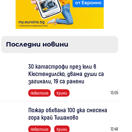
Последни новини
30 катастрофи през юли в
Кюстендилско, двама души са
загинали, 19 са ранени
13:05
Невестино
Крими
Пожар обхвана 100 дка смесена
гора край Тишаново
12:48
Невестино
Крими