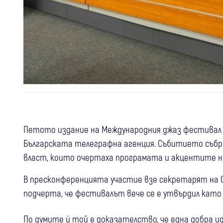
Петото издание на Международния джаз фестивал “
Българската телеграфна агенция. Събитието съб
власт, които очертаха програмата и акцентите н
В пресконференцията участие взе секретарят на 
подчерта, че фестивалът вече се е утвърдил като
По думите ѝ той е доказателство, че една добра и