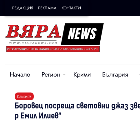
РЕДАКЦИЯ
РЕКЛАМА
КОНТАКТИ
Начало
Регион
Крими
България
Самоков
Боровец посреща световни джаз зве
р Емил Илиев“