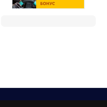
Е-мейл
Следвайте ни: