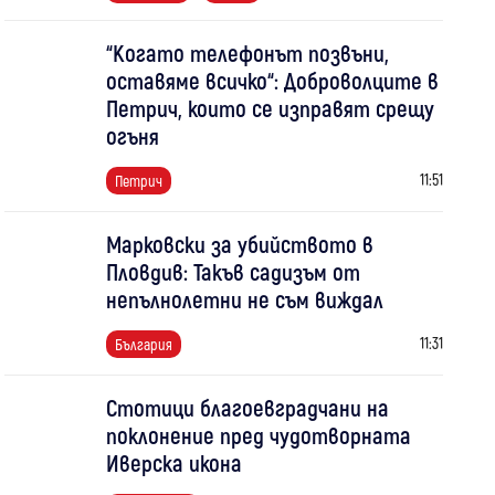
“Когато телефонът позвъни,
оставяме всичко“: Доброволците в
Петрич, които се изправят срещу
огъня
11:51
Петрич
Марковски за убийството в
Пловдив: Такъв садизъм от
непълнолетни не съм виждал
11:31
България
Стотици благоевградчани на
поклонение пред чудотворната
Иверска икона