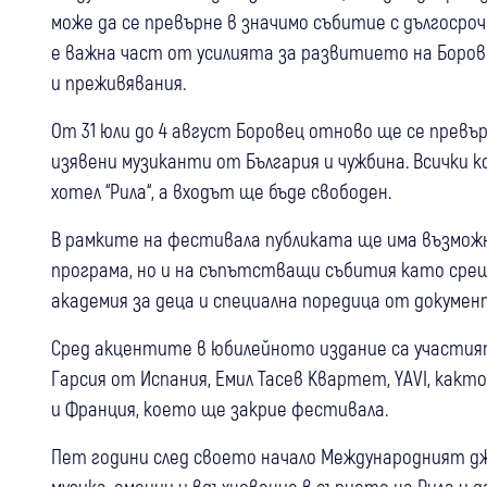
може да се превърне в значимо събитие с дългосро
е важна част от усилията за развитието на Боров
и преживявания.
От 31 юли до 4 август Боровец отново ще се превъ
изявени музиканти от България и чужбина. Всички
хотел “Рила“, а входът ще бъде свободен.
В рамките на фестивала публиката ще има възможн
програма, но и на съпътстващи събития като сре
академия за деца и специална поредица от докумен
Сред акцентите в юбилейното издание са участи
Гарсия от Испания, Емил Тасев Квартет, YAVI, как
и Франция, което ще закрие фестивала.
Пет години след своето начало Международният джа
музика, емоции и вдъхновение в сърцето на Рила и