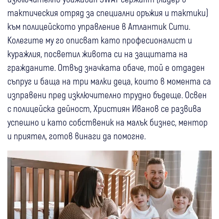
тактическия отряд за специални оръжия и тактики)
към полицейското управление в Атлантик Сити.
Колегите му го описват като професионалист и
куражлия, посветил живота си на защитата на
гражданите. Отвъд значката обаче, той е отдаден
съпруг и баща на три малки деца, които в момента са
изправени пред изключително трудно бъдеще. Освен
с полицейска дейност, Християн Иванов се развива
успешно и като собственик на малък бизнес, ментор
и приятел, готов винаги да помогне.