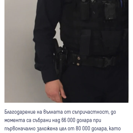
Благодарение на вълната от съпричастност, до
момента са събрани над 66 000 долара при
първоначално заложена цел от 80 000 долара, като