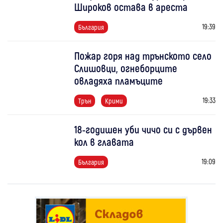
Широков остава в ареста
19:39
България
Пожар горя над трънското село
Слишовци, огнеборците
овладяха пламъците
19:33
Трън
Крими
18-годишен уби чичо си с дървен
кол в главата
19:09
България