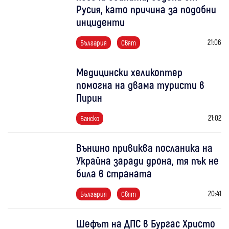
Русия, като причина за подобни
инциденти
21:06
България
Свят
Медицински хеликоптер
помогна на двама туристи в
Пирин
21:02
Банско
Външно привиква посланика на
Украйна заради дрона, тя пък не
била в страната
20:41
България
Свят
Шефът на ДПС в Бургас Христо