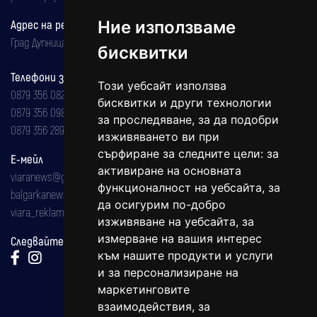
Адрес на редакцията
Ние използваме
Град Дупница, ул.''Христо Ботев" 43
бисквитки
Телефони за реклама и абонаменти
Този уебсайт използва
0879 356 082
бисквитки и други технологии
0879 356 098
за проследяване, за да подобри
0879 356 289
изживяването ви при
сърфиране за следните цели:
за
Е-мейл
активиране на основната
viaranews@gmail.com
функционалност на уебсайта
,
за
balgarkanews@gmail.com
да осигурим по-добро
viara_reklama@mail.bg
изживяване на уебсайта
,
за
измерване на вашия интерес
Следвайте ни:
към нашите продукти и услуги
и за персонализиране на
маркетинговите
взаимодействия
,
за