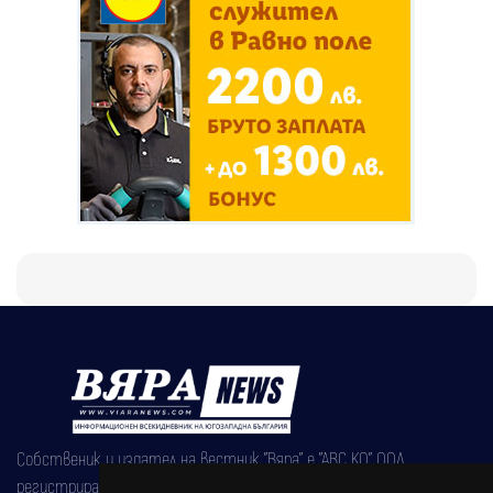
Собственик и издател на вестник "Вяра" е "АВС КО" ООД,
регистрирана на 08.05.2002 година.