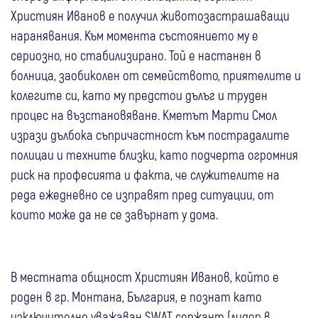
Християн Иванов е получил животозастрашаващи
наранявания. Към момента състоянието му е
сериозно, но стабилизирано. Той е настанен в
болница, заобиколен от семейството, приятелите и
колегите си, като му предстои дълъг и труден
процес на възстановяване. Кметът Марти Смол
изрази дълбока съпричастност към пострадалите
полицаи и техните близки, като подчерта огромния
риск на професията и факта, че служителите на
реда ежедневно се изправят пред ситуации, от
които може да не се завърнат у дома.
В местната общност Християн Иванов, който е
роден в гр. Монтана, България, е познат като
изключително уважаван SWAT сержант (лидер в