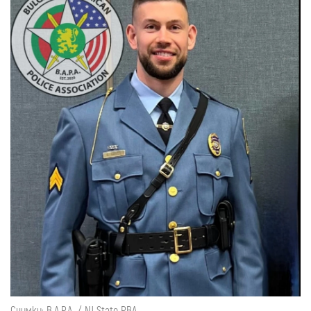
Снимки: B.A.P.A. / NJ State PBA