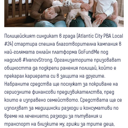
Полицейският синдикат в града (Atlantic City PBA Local
#24) стартира спешна благотворителна кампания в
най-голямата онлайн платформа GoFundMe под
надслов #IvanovStrong. Организаторите призовават
общността да подкрепи ранения полицай, който е
прекарал кариерата си в защита на другите.
Набраните средства ще послужат за покриване на
сериозните финансови предизвикателства, пред
които е изправено семейството. Средствата ще се
използват за медицински разходи и консумативи по
време на лечението, разходи за пътувания и
транспорт на близките му, грижи за трите деца,