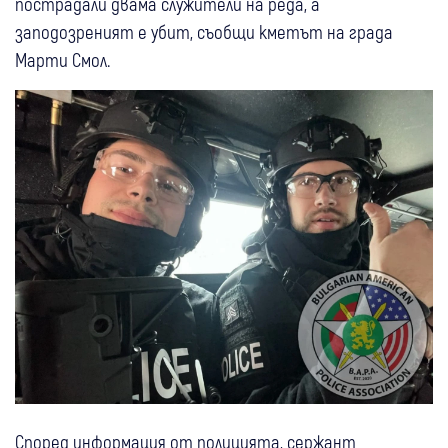
пострадали двама служители на реда, а
заподозреният е убит, съобщи кметът на града
Марти Смол.
Според информация от полицията, сержант