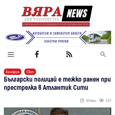
България
Свят
Български полицай е тежко ранен при
престрелка в Атлантик Сити
630
03 юни