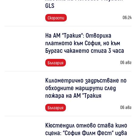
GLS
06:24
Скорости
На АМ “Тракия“: Отвориха
платното към София, но към
Бургас чакането стига 3 часа
06 авг
България
Километрично задръстване по
обходните маршрути след
пожара на АМ "Тракия
06 авг
България
Кюстендил отново става кино
сцена: “София Филм Фест“ идва