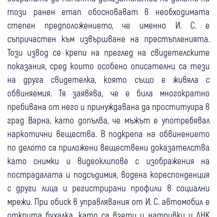
този ранен етап обосновават в необходимата
степен предположението, че именно И. С. е
съпричастен към извършване на престъпленията.
Този извод се крепи на преглед на свидетелските
показания, сред които особено описателни са тези
на друга свидетелка, която също е живяла с
обвиняемия. Тя заявява, че е била многократно
пребивана от него и принуждавана да проституира в
град Варна, като допълва, че мъжът е употребявал
наркотични вещества. В подкрепа на обвинението
по делото са приложени веществени доказателства
като снимки и видеоклипове с изображения на
пострадалата и подсъдимия, водена кореспонденция
с други лица и регистрирани профили в социални
мрежи. При обиск в управлявания от И. С. автомобил е
открита бухалка, като са взети и натривки и ДНК