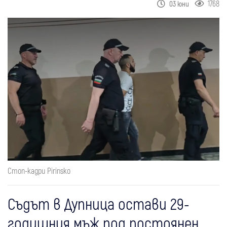
1768
03 юни
Стоп-кадри Pirinsko
Съдът в Дупница остави 29-
годишния мъж под постоянен