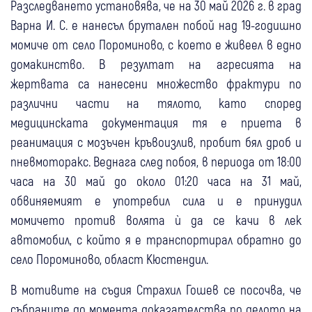
Разследването установява, че на 30 май 2026 г. в град
Варна И. С. е нанесъл брутален побой над 19-годишно
момиче от село Пороминово, с което е живеел в едно
домакинство. В резултат на агресията на
жертвата са нанесени множество фрактури по
различни части на тялото, като според
медицинската документация тя е приета в
реанимация с мозъчен кръвоизлив, пробит бял дроб и
пневмоторакс. Веднага след побоя, в периода от 18:00
часа на 30 май до около 01:20 часа на 31 май,
обвиняемият е употребил сила и е принудил
момичето против волята ѝ да се качи в лек
автомобил, с който я е транспортирал обратно до
село Пороминово, област Кюстендил.
В мотивите на съдия Страхил Гошев се посочва, че
събраните до момента доказателства по делото на