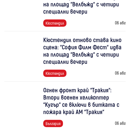
на площад “Велбъжд“ с четири
специални вечери
06 авг
Кюстендил
Кюстендил отново става кино
сцена: “София Филм Фест“ идва
на площад “Велбъжд“ с четири
специални вечери
06 авг
Кюстендил
Огнен фронт край “Тракия“:
Втори военен хеликоптер
“Кугър“ се включи в битката с
пожара край АМ “Тракия“
06 авг
България