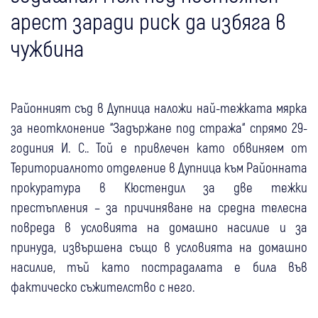
арест заради риск да избяга в
чужбина
Районният съд в Дупница наложи най-тежката мярка
за неотклонение “Задържане под стража“ спрямо 29-
годиния И. С.. Той е привлечен като обвиняем от
Териториалното отделение в Дупница към Районната
прокуратура в Кюстендил за две тежки
престъпления – за причиняване на средна телесна
повреда в условията на домашно насилие и за
принуда, извършена също в условията на домашно
насилие, тъй като пострадалата е била във
фактическо съжителство с него.