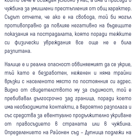
чужбина за умишлени престъпления от общ характер.
Съдът отчете, че ако е на свобода, той би могъл
противоправно да повлияе негативно на бъдещите
показания на пострадалата, която поради тежките
си физически увреждания все още не е била
разпитана.
Налице е и реална опасност обвиняемият да се укрие,
тъй като е безработен, неженен и няма трайни
връзки с населеното място по постоянния си адрес.
Видно от свидетелството му за съдимост, той е
пребивавал дългосрочно зад граница, поради което
има необходимите контакти, а вероятно разполага и
със средства за евентуално продължително укриване
от правосъдието в страната или в чужбина.
Определението на Районен съд – Дупница подлежи на