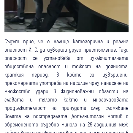
Съдът прие, че е налице категорична и реална
опасност И. С. да извърши друго престъпление. Тази
опасност се установява от изключителната
обществена опасност и тежест на деянията,
краткия период, в който са извършени,
прекомерната употреба на насилие чрез нанасяне на
множество удари в жизненоважни области на
главата и тялото, както и многочасовата
продължителност на принудата след сломяване
волята на пострадалата. Допълнителен мотив е
обремененото съдебно минало на 29-годишния мъж,
който вече е осъждан условно у нас, а има и присъди в