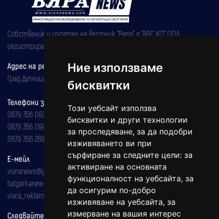
Собственик и издател на вестник "Вяра" е "АВС КО" ООД,
регистрирана на 08.05.2002 година.
Адрес на редакцията
Ние използваме
Град Дупница, ул.''Христо Ботев" 43
бисквитки
Телефони за реклама и абонаменти
Този уебсайт използва
0879 356 082
бисквитки и други технологии
0879 356 098
за проследяване, за да подобри
0879 356 289
изживяването ви при
сърфиране за следните цели:
за
Е-мейл
активиране на основната
viaranews@gmail.com
функционалност на уебсайта
,
за
balgarkanews@gmail.com
да осигурим по-добро
viara_reklama@mail.bg
изживяване на уебсайта
,
за
измерване на вашия интерес
Следвайте ни: