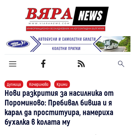
Дупница
Кочериново
Крими
Нови разкрития за насилника от
Пороминово: Пребивал бивша и я
карал да проституира, намериха
бухалка в колата му