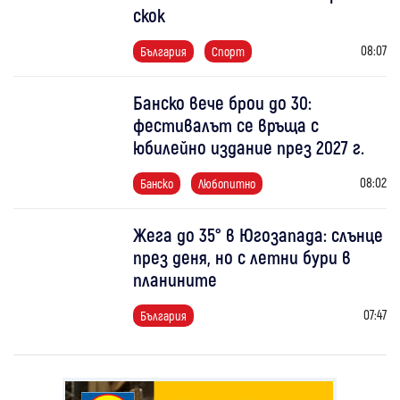
скок
08:07
България
Спорт
Банско вече брои до 30:
фестивалът се връща с
юбилейно издание през 2027 г.
08:02
Банско
Любопитно
Жега до 35° в Югозапада: слънце
през деня, но с летни бури в
планините
07:47
България