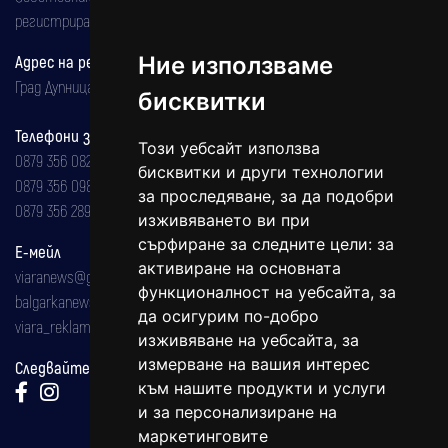
регистрирана на 08.05.2002 година.
Ние използваме
Адрес на редакцията
Град Дупница, ул.''Христо Ботев" 43
бисквитки
Телефони за реклама и абонаменти
Този уебсайт използва
0879 356 082
бисквитки и други технологии
0879 356 098
за проследяване, за да подобри
0879 356 289
изживяването ви при
сърфиране за следните цели:
за
Е-мейл
активиране на основната
viaranews@gmail.com
функционалност на уебсайта
,
за
balgarkanews@gmail.com
да осигурим по-добро
viara_reklama@mail.bg
изживяване на уебсайта
,
за
измерване на вашия интерес
Следвайте ни:
към нашите продукти и услуги
и за персонализиране на
маркетинговите