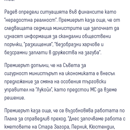
Радев определи ситуацията във финансите като
"нерадостна реалност". Премиерът каза още, че от
следващата седмица министрите ще започнат да
изнасят информация за скандални обществени
поръчки, "разхищения", "безобразни харчове и
безсрамни заплати в дружества на загуба".
Премиерът допълни, че на Съвета за
сигурност министърът на икономиката е внесъл
предложение за смяна на особения търговски
управител на "Лукойл", като предстои МС да вземе
решение.
Премиерът каза още, че се възобновява работата по
Плана за справедлив преход. "Днес започваме работа с
кметовете на Стара Загора, Перник, Кюстендил,