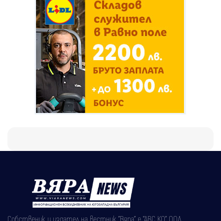
Собственик и издател на вестник "Вяра" е "АВС КО" ООД,