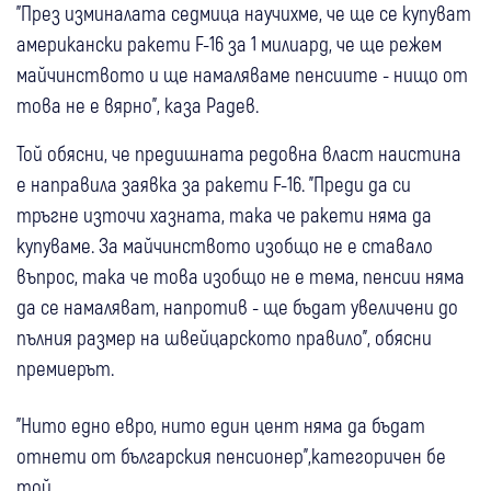
"През изминалата седмица научихме, че ще се купуват
американски ракети F-16 за 1 милиард, че ще режем
майчинството и ще намаляваме пенсиите - нищо от
това не е вярно", каза Радев.
Той обясни, че предишната редовна власт наистина
е направила заявка за ракети F-16. "Преди да си
тръгне източи хазната, така че ракети няма да
купуваме. За майчинството изобщо не е ставало
въпрос, така че това изобщо не е тема, пенсии няма
да се намаляват, напротив - ще бъдат увеличени до
пълния размер на швейцарското правило", обясни
премиерът.
"Нито едно евро, нито един цент няма да бъдат
отнети от българския пенсионер",категоричен бе
той.