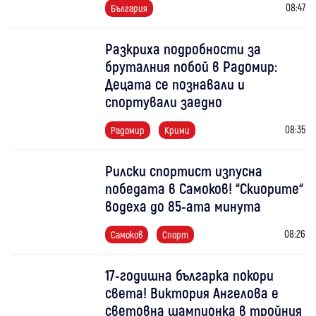
08:47
България
Разкриха подробности за
бруталния побой в Радомир:
Децата се познавали и
спортували заедно
08:35
Радомир
Крими
Рилски спортист изпусна
победата в Самоков! “Скиорите“
водеха до 85-ата минута
08:26
Самоков
Спорт
17-годишна българка покори
света! Виктория Ангелова е
световна шампионка в тройния