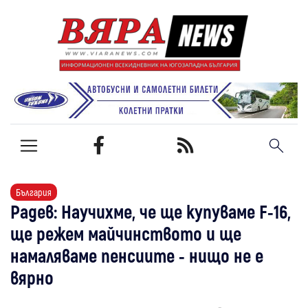
България
Радев: Научихме, че ще купуваме F-16,
ще режем майчинството и ще
намаляваме пенсиите - нищо не е
вярно