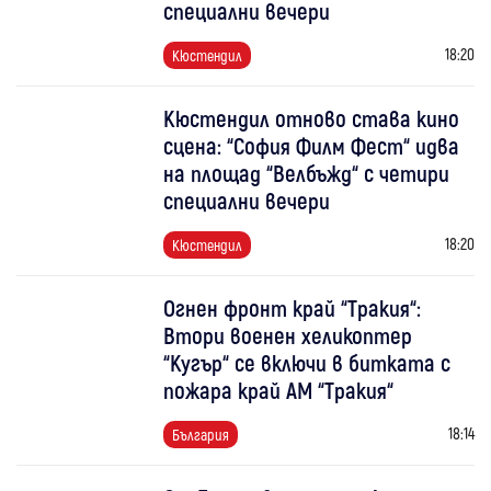
специални вечери
18:20
Кюстендил
Кюстендил отново става кино
сцена: “София Филм Фест“ идва
на площад “Велбъжд“ с четири
специални вечери
18:20
Кюстендил
Огнен фронт край “Тракия“:
Втори военен хеликоптер
“Кугър“ се включи в битката с
пожара край АМ “Тракия“
18:14
България