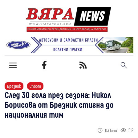
Брезник
Спорт
След 30 гола през сезона: Никол
Борисова от Брезник стигна до
националния тим
512
03 юни