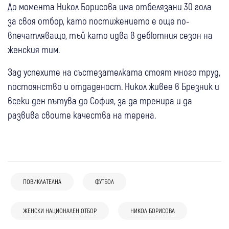
До момента Никол Борисова има отбелязани 30 гола
за своя отбор, като постижението е още по-
впечатляващо, тъй като идва в дебютния сезон на
женския тим.
Зад успехите на състезателката стоят много труд,
постоянство и отдаденост. Никол живее в Брезник и
всеки ден пътува до София, за да тренира и да
развива своите качества на терена.
ПОВИКЛАТЕЛНА
ФУТБОЛ
04 авг
Свят
Спорт
13:02
Банско
Спорт
04 авг
Гоце Делчев
Спорт
(Снимки) Последно сбогом с Франко
Юношите на Банско с престижна победа
ЖЕНСКИ НАЦИОНАЛЕН ОТБОР
НИКОЛ БОРИСОВА
Пирин (Гоце Делчев) стартира ударно: 11
Барези: Хиляди фенове и футболни
в международна контрола (Снимки)
03 авг
Дупница
Спорт
04 авг
Благоевград
Спорт
гола в две контроли и силни заявки преди