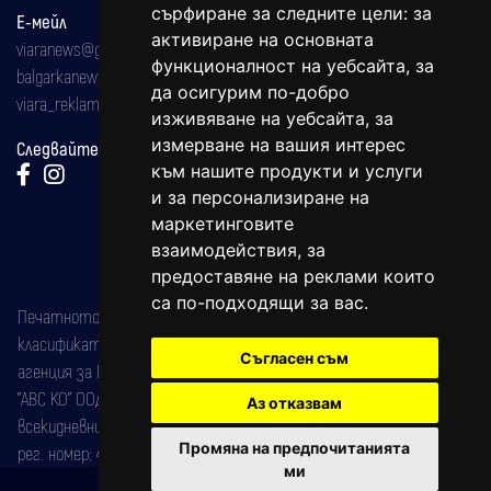
сърфиране за следните цели:
за
Е-мейл
активиране на основната
viaranews@gmail.com
функционалност на уебсайта
,
за
balgarkanews@gmail.com
да осигурим по-добро
viara_reklama@mail.bg
изживяване на уебсайта
,
за
измерване на вашия интерес
Следвайте ни:
към нашите продукти и услуги
и за персонализиране на
маркетинговите
взаимодействия
,
за
предоставяне на реклами които
са по-подходящи за вас
.
Печатното издание на вестника е регистрирано в националния
класификатор на печатните издания (Българска национална
Съгласен съм
агенция за ISSN) под номер: ISSN 1312-4722.
"АВС КО" ООД е притежател на марката: Вяра информационен
Аз отказвам
всекидневник на югозападна България, със свидетелство за марка
Промяна на предпочитанията
рег. номер: 47857/11.05.2004 година.
ми