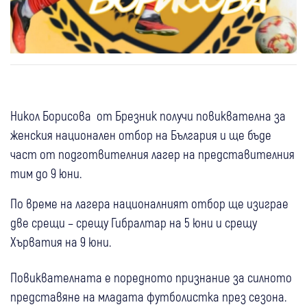
Никол Борисова от Брезник получи повиквателна за
женския национален отбор на България и ще бъде
част от подготвителния лагер на представителния
тим до 9 юни.
По време на лагера националният отбор ще изиграе
две срещи – срещу Гибралтар на 5 юни и срещу
Хърватия на 9 юни.
Повиквателната е поредното признание за силното
представяне на младата футболистка през сезона.