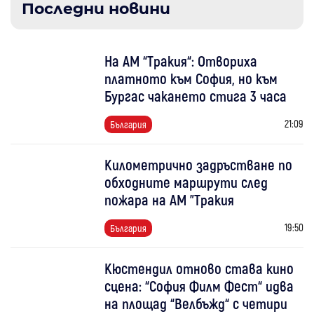
Последни новини
На АМ “Тракия“: Отвориха
платното към София, но към
Бургас чакането стига 3 часа
21:09
България
Километрично задръстване по
обходните маршрути след
пожара на АМ "Тракия
19:50
България
Кюстендил отново става кино
сцена: “София Филм Фест“ идва
на площад “Велбъжд“ с четири