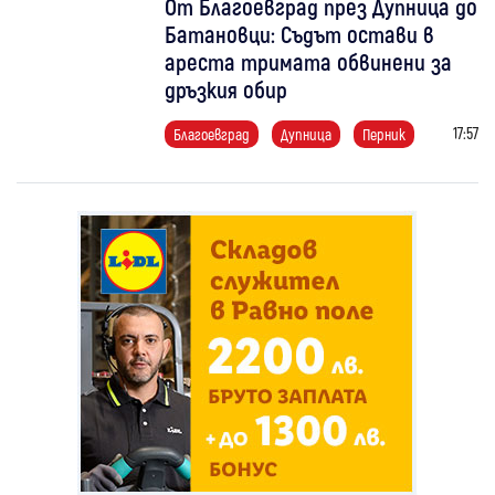
От Благоевград през Дупница до
Батановци: Съдът остави в
ареста тримата обвинени за
дръзкия обир
17:57
Благоевград
Дупница
Перник