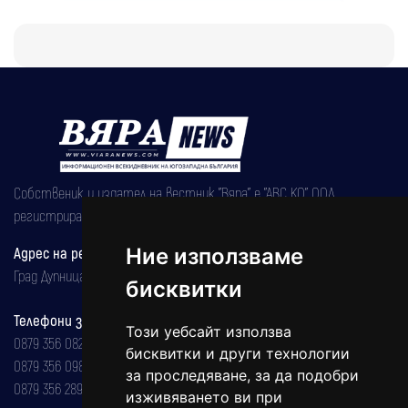
Собственик и издател на вестник "Вяра" е "АВС КО" ООД,
регистрирана на 08.05.2002 година.
Адрес на редакцията
Ние използваме
Град Дупница, ул.''Христо Ботев" 43
бисквитки
Телефони за реклама и абонаменти
Този уебсайт използва
0879 356 082
бисквитки и други технологии
0879 356 098
за проследяване, за да подобри
0879 356 289
изживяването ви при