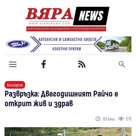
България
Развръзка: Двегодишният Райчо е
открит жив и здрав
618
03 юни