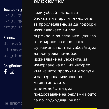
бисквитки
Телефони за реклама и абонаменти
Този уебсайт използва
0879 356 082
бисквитки и други технологии
0879 356 098
за проследяване, за да подобри
0879 356 289
изживяването ви при
сърфиране за следните цели:
за
Е-мейл
активиране на основната
viaranews@gmail.com
функционалност на уебсайта
,
за
balgarkanews@gmail.com
да осигурим по-добро
viara_reklama@mail.bg
изживяване на уебсайта
,
за
измерване на вашия интерес
Следвайте ни:
към нашите продукти и услуги
и за персонализиране на
маркетинговите
взаимодействия
,
за
предоставяне на реклами които
са по-подходящи за вас
.
Печатното издание на вестника е регистрирано в националния