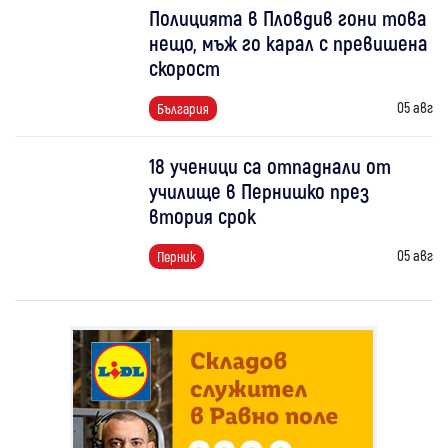
Полицията в Пловдив гони това
нещо, мъж го карал с превишена
скорост
05 авг
България
18 ученици са отпаднали от
училище в Пернишко през
втория срок
05 авг
Перник