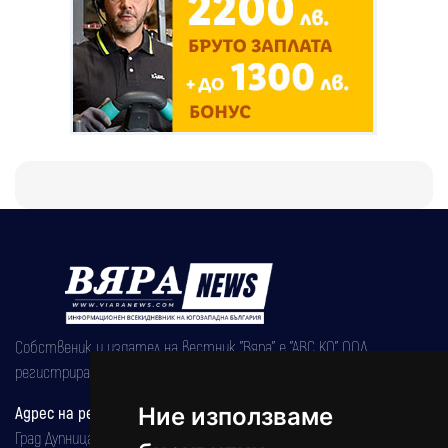
Собственик и издател на вестник "Вяра" е "АВС КО" ООД,
регистрирана на 08.05.2002 година.
Ние използваме
Адрес на редакцията
Град Дупница, ул.''Христо Ботев" 43