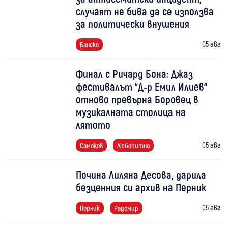
случаят не бива да се използва
за политически внушения
05 авг
Банско
Финал с Ричард Бона: Джаз
фестивалът “Д-р Емил Илиев“
отново превърна Боровец в
музикалната столица на
лятото
05 авг
Самоков
Любопитно
Почина Лиляна Десова, дарила
безценния си архив на Перник
05 авг
Перник
Радомир