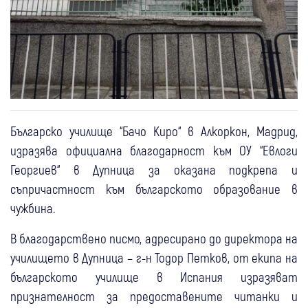
Българско училище “Бачо Киро“ в Алкоркон, Мадрид,
изразява официална благодарност към ОУ “Евлоги
Георгиев“ в Дупница за оказана подкрепа и
съпричастност към българското образование в
чужбина.
В благодарствено писмо, адресирано до директора на
училището в Дупница – г-н Тодор Петков, от екипа на
българското училище в Испания изразяват
признателност за предоставените читанки и