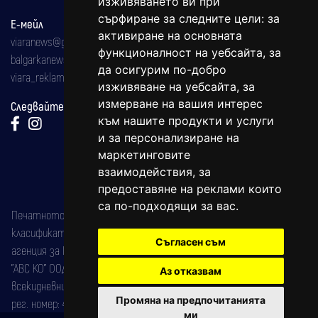
изживяването ви при
сърфиране за следните цели:
за
Е-мейл
активиране на основната
viaranews@gmail.com
функционалност на уебсайта
,
за
balgarkanews@gmail.com
да осигурим по-добро
viara_reklama@mail.bg
изживяване на уебсайта
,
за
измерване на вашия интерес
Следвайте ни:
към нашите продукти и услуги
и за персонализиране на
маркетинговите
взаимодействия
,
за
предоставяне на реклами които
са по-подходящи за вас
.
Печатното издание на вестника е регистрирано в националния
класификатор на печатните издания (Българска национална
Съгласен съм
агенция за ISSN) под номер: ISSN 1312-4722.
"АВС КО" ООД е притежател на марката: Вяра информационен
Аз отказвам
всекидневник на югозападна България, със свидетелство за марка
Промяна на предпочитанията
рег. номер: 47857/11.05.2004 година.
ми