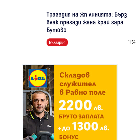
Трагедия на жп линията: Бърз
влак прегази жена край гара
Бутово
11:54
България