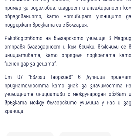
пример за родолюбие, щедрост и ангажираност към
образованието, като мотивират учениците да
поддържат връзката си с България.
Ръководството на българското училище в Мадрид
отправя благодарност и към всички, включили се в
инициативата, като определя подкрепата като
“ценен дар за децата“.
От ОУ “Евлоги Георгиев“ в Дупница приемат
признателността като знак за значимостта на
училищните инициативи с международен обхват и
връзката между българските училища у нас и зад
граница.
07 юли
Кюстендил
Перник
28 юли
Кюстендил
Крими
18 юни
Кюстендил
Крими
Сдружение от Перник благодари на
Кюстендилец с благодарствено писмо до