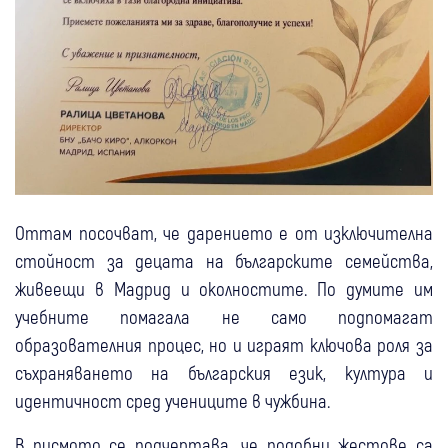
Оттам посочват, че дарението е от изключителна
стойност за децата на българските семейства,
живеещи в Мадрид и околностите. По думите им
учебните помагала не само подпомагат
образователния процес, но и играят ключова роля за
съхраняването на българския език, култура и
идентичност сред учениците в чужбина.
В писмото се подчертава, че подобни жестове са