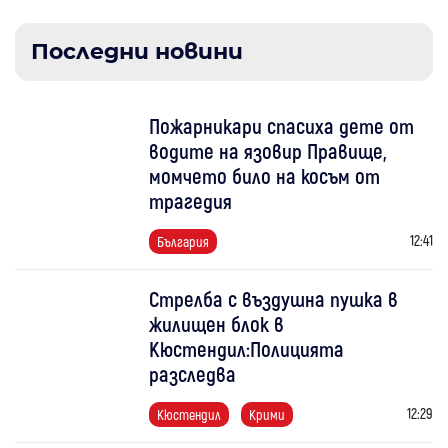
Последни новини
Пожарникари спасиха дете от
водите на язовир Правище,
момчето било на косъм от
трагедия
12:41
България
Стрелба с въздушна пушка в
жилищен блок в
Кюстендил:Полицията
разследва
12:29
Кюстендил
Крими