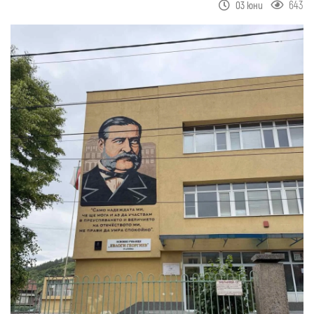
643
03 юни