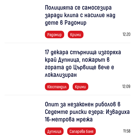
Полицията се самосезира
заради клипа с насилие над
дете в Радомир
12:20
Радомир
Крими
17 декара стърнища изгоряха
край Дупница, пожарът в
гората до Цървище вече е
локализиран
12:09
Кюстендил
Крими
Опит за незаконен риболов в
Седемте рилски езера: Извадиха
16-метрова мрежа
11:58
Дупница
Сапарева баня