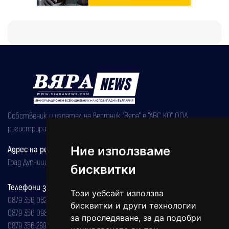
Собственик и издател на вестник "Вяра" е "АВС КО" ООД,
регистрирана на 08.05.2002 година.
Ние използваме
Адрес на редакцията
Град Дупница, ул.''Христо Ботев" 43
бисквитки
Телефони за реклама и абонаменти
Този уебсайт използва
0879 356 082
бисквитки и други технологии
0879 356 098
за проследяване, за да подобри
0879 356 289