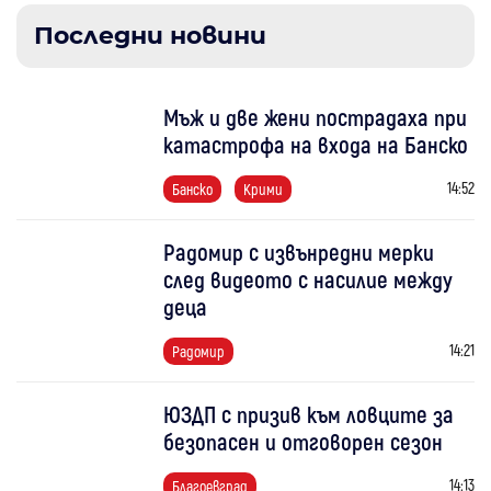
Последни новини
Мъж и две жени пострадаха при
катастрофа на входа на Банско
14:52
Банско
Крими
Радомир с извънредни мерки
след видеото с насилие между
деца
14:21
Радомир
ЮЗДП с призив към ловците за
безопасен и отговорен сезон
14:13
Благоевград