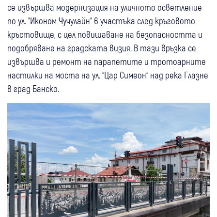
се извършва модернизация на уличното осветление
по ул. “Иконом Чучулайн“ в участъка след кръговото
кръстовище, с цел повишаване на безопасността и
подобряване на градската визия. В тази връзка се
извършва и ремонт на парапетите и тротоарните
настилки на моста на ул. “Цар Симеон“ над река Глазне
в град Банско.