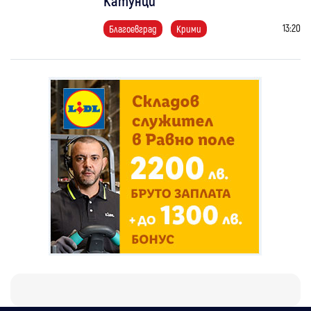
Катунци
13:20
Благоевград
Крими