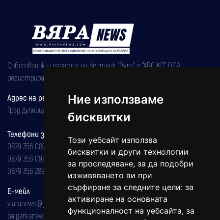
Собственик и издател на вестник "Вяра" е "АВС КО" ООД,
регистрирана на 08.05.2002 година.
Адрес на редакцията
Ние използваме
Град Дупница, ул.''Христо Ботев" 43
бисквитки
Телефони за реклама и абонаменти
Този уебсайт използва
0879 356 082
бисквитки и други технологии
0879 356 098
за проследяване, за да подобри
0879 356 289
изживяването ви при
сърфиране за следните цели:
за
Е-мейл
активиране на основната
viaranews@gmail.com
функционалност на уебсайта
,
за
balgarkanews@gmail.com