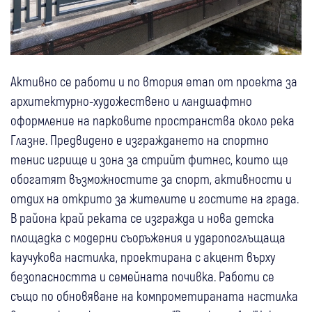
Активно се работи и по втория етап от проекта за
архитектурно-художествено и ландшафтно
оформление на парковите пространства около река
Глазне. Предвидено е изграждането на спортно
тенис игрище и зона за стрийт фитнес, които ще
обогатят възможностите за спорт, активности и
отдих на открито за жителите и гостите на града.
В района край реката се изгражда и нова детска
площадка с модерни съоръжения и ударопоглъщаща
каучукова настилка, проектирана с акцент върху
безопасността и семейната почивка. Работи се
също по обновяване на компрометираната настилка