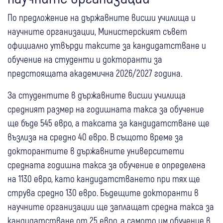
По предложение на държавните висши училища и
научните организации, Министерският съвет
официално утвърди таксите за кандидатстване и
обучение на студенти и докторанти за
предстоящата академична 2026/2027 година.
За студентите в държавните висши училища
средният размер на годишната такса за обучение
ще бъде 545 евро, а таксата за кандидатстване ще
възлиза на средно 40 евро. В същото време за
докторантите в държавните университети
средната годишна такса за обучение е определена
на 1130 евро, като кандидатстването при тях ще
струва средно 130 евро. Бъдещите докторанти в
научните организации ще заплащат средна такса за
кандидатстване от 25 евро, а самото им обучение в