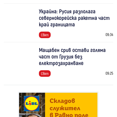
Украйна: Русия разполага
севернокорейска ракетна част
край границата
09:34
Свят
Мащабен срив остави голяма
част от Грузия без
електрозахранване
09:25
Свят