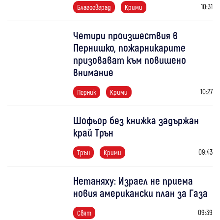
10:31
Благоевград
Крими
Четири произшествия в
Пернишко, пожарникарите
призовават към повишено
внимание
10:27
Перник
Крими
Шофьор без книжка задържан
край Трън
09:43
Трън
Крими
Нетаняху: Израел не приема
новия американски план за Газа
09:39
Свят