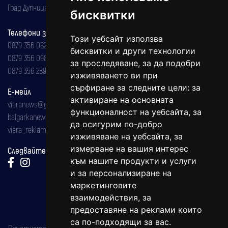
Град Дупница, ул.''Христо Ботев" 43
бисквитки
Телефони за реклама и абонаменти
Този уебсайт използва
0879 356 082
бисквитки и други технологии
0879 356 098
за проследяване, за да подобри
0879 356 289
изживяването ви при
сърфиране за следните цели:
за
Е-мейл
активиране на основната
viaranews@gmail.com
функционалност на уебсайта
,
за
balgarkanews@gmail.com
да осигурим по-добро
viara_reklama@mail.bg
изживяване на уебсайта
,
за
измерване на вашия интерес
Следвайте ни:
към нашите продукти и услуги
и за персонализиране на
маркетинговите
взаимодействия
,
за
предоставяне на реклами които
са по-подходящи за вас
.
Печатното издание на вестника е регистрирано в националния