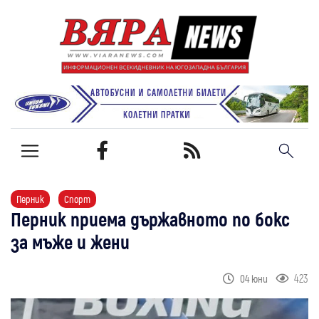
Перник
Спорт
Перник приема държавното по бокс
за мъже и жени
423
04 юни