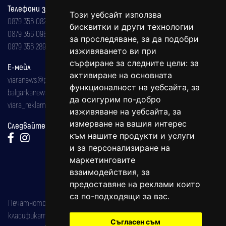
Телефони за реклама и абонаменти
Този уебсайт използва
0879 356 082
бисквитки и други технологии
0879 356 098
за проследяване, за да подобри
0879 356 289
изживяването ви при
сърфиране за следните цели:
за
Е-мейл
активиране на основната
viaranews@gmail.com
функционалност на уебсайта
,
за
balgarkanews@gmail.com
да осигурим по-добро
viara_reklama@mail.bg
изживяване на уебсайта
,
за
измерване на вашия интерес
Следвайте ни:
към нашите продукти и услуги
и за персонализиране на
маркетинговите
взаимодействия
,
за
предоставяне на реклами които
са по-подходящи за вас
.
Печатното издание на вестника е регистрирано в националния
класификатор на печатните издания (Българска национална
Съгласен съм