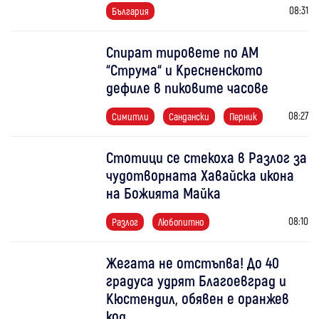
08:31
България
Спират тировете по АМ
“Струма“ и Кресненското
дефиле в пиковите часове
08:27
Симитли
Сандански
Перник
Стотици се стекоха в Разлог за
чудотворната Хавайска икона
на Божията Майка
08:10
Разлог
Любопитно
Жегата не отстъпва! До 40
градуса удрят Благоевград и
Кюстендил, обявен е оранжев
код