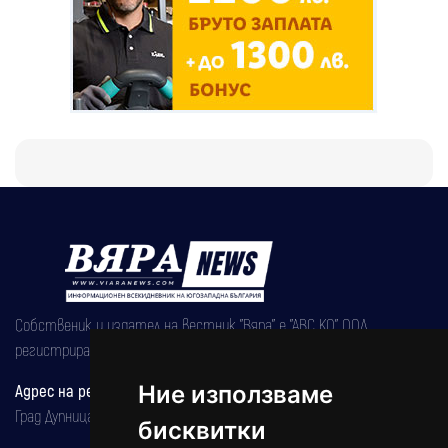
Собственик и издател на вестник "Вяра" е "АВС КО" ООД,
регистрирана на 08.05.2002 година.
Ние използваме
Адрес на редакцията
Град Дупница, ул.''Христо Ботев" 43
бисквитки