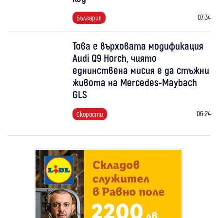
07:34
България
Това е върховата модификация
Audi Q9 Horch, чиято
еднинствена мисия е да стъжни
живота на Mercedes-Maybach
GLS
06:24
Скорости