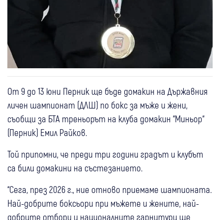
От 9 до 13 юни Перник ще бъде домакин на Държавния
личен шампионат (ДЛШ) по бокс за мъже и жени,
съобщи за БТА треньорът на клуба домакин “Миньор“
(Перник) Емил Райков.
Той припомни, че преди три години градът и клубът
са били домакини на състезанието.
“Сега, през 2026 г., ние отново приемаме шампионата.
Най-добрите боксьори при мъжете и жените, най-
добрите отбори и националните гарнитури ще