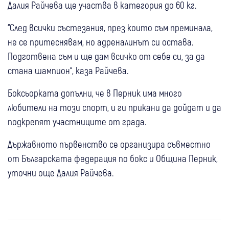
Далия Райчева ще участва в категория до 60 кг.
“След всички състезания, през които съм преминала,
не се притеснявам, но адреналинът си остава.
Подготвена съм и ще дам всичко от себе си, за да
стана шампион“, каза Райчева.
Боксьорката допълни, че в Перник има много
любители на този спорт, и ги прикани да дойдат и да
подкрепят участниците от града.
Държавното първенство се организира съвместно
от Българската федерация по бокс и Община Перник,
уточни още Далия Райчева.