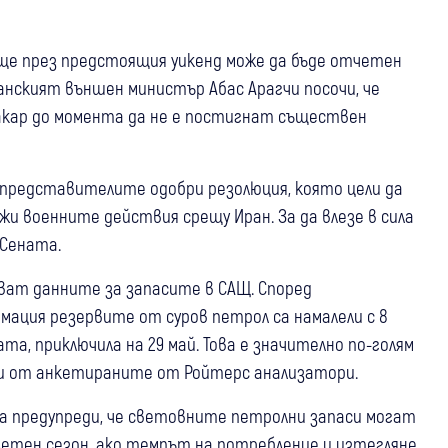
още през предстоящия уикенд може да бъде отчетен
анският външен министър Абас Арагчи посочи, че
кар до момента да не е постигнат съществен
представителите одобри резолюция, която цели да
и военните действия срещу Иран. За да влезе в сила
 Сената.
ват данните за запасите в САЩ. Според
ация резервите от суров петрол са намалели с 8
ата, приключила на 29 май. Това е значително по-голям
ни от анкетираните от Ройтерс анализатори.
а предупреди, че световните петролни запаси могат
летен сезон, ако темпът на потребление и изтегляне