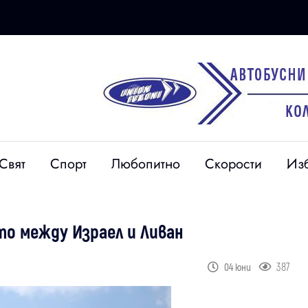
Свят
Спорт
Любопитно
Скорости
Из
о между Израел и Ливан
387
04 юни