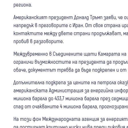
региона.
Американският президент Доналд Тръмп заяви, че 
напредък в преговорите с Иран. От своя страна ир
контактите между двете страни продължават, ма
пробив в разговорите.
Междувременно в Съединените щати Камарата на 
ограничи възможностите на президента да продълж
обаче, документът трябва да бъде подкрепен и от
Допълнителна подкрепа за цените на петрола оказ
американската Администрация за енергийна информ
милиона барела до 433,7 милиона барела през седмиц
спад от очакваните 4 милиона барела, прогнозира
На този фон Международната агенция за енергият
да достигнат критично ниски нива преди пиковия 