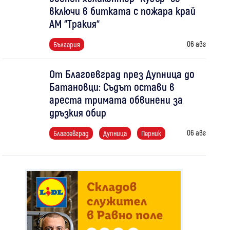
включи в битката с пожара край
АМ “Тракия“
06 авг
България
От Благоевград през Дупница до
Батановци: Съдът остави в
ареста тримата обвинени за
дръзкия обир
06 авг
Благоевград
Дупница
Перник