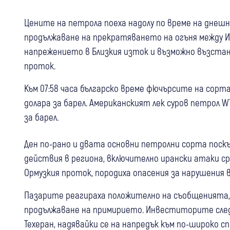
Цените на петрола поеха надолу по време на днеш
продължаване на прекратяването на огъня между Из
напрежението в Близкия изток и възможно възстан
проток.
Към 07:58 часа българско време фючърсите на сорта 
долара за барел. Американският лек суров петрол WTI
за барел.
Ден по-рано и двата основни петролни сорта поскъ
действия в региона, включително ирански атаки ср
Ормузкия проток, породиха опасения за нарушения 
Пазарите реагираха положително на съобщенията, ч
продължаване на примирието. Инвеститорите сл
Техеран, надявайки се на напредък към по-широко 