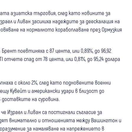
ната азиатска търговия, след като новините за
раел и Ливан засилиха надеждите за деескалация на
овяване на нормалното корабоплаване през Ормузкия
Брент поевтиняха с 87 цента, или 0,89%, до 96,92
 отчете спад от 78 цента, или 0,81%, до 95,24 долара
пнаха с около 2%, след като подновените военни
ещу Кувейт и американски удари в близост до
в доставките на суровина.
е Израел и Ливан са постигнали съгласие за
едят внимателно и отношенията между Вашингтон и
споразумение за намаляване на напрежението в