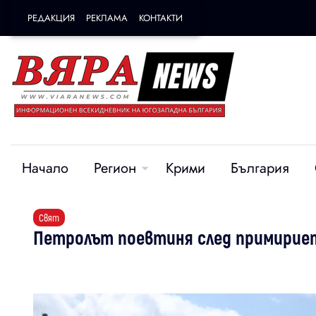
РЕДАКЦИЯ
РЕКЛАМА
КОНТАКТИ
Начало
Регион
Крими
България
Свят
Петролът поевтиня след примириет