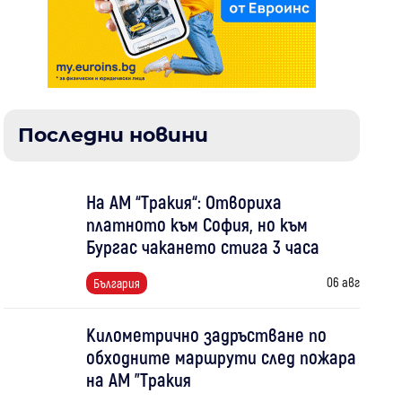
Последни новини
На АМ “Тракия“: Отвориха
платното към София, но към
Бургас чакането стига 3 часа
06 авг
България
Километрично задръстване по
обходните маршрути след пожара
на АМ "Тракия