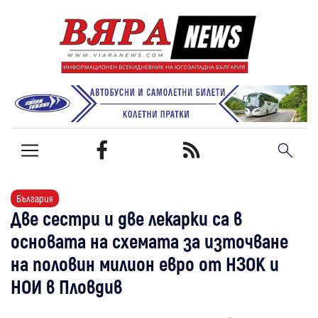
България
Две сестри и две лекарки са в
основата на схемата за източване
на половин милион евро от НЗОК и
НОИ в Пловдив