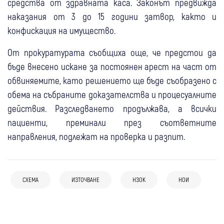
средства от здравната каса. Законът предвижда
наказания от 3 до 15 години затвор, както и
конфискация на имущество.
От прокуратурата съобщиха още, че предстои да
бъде внесено искане за постоянен арест на част от
обвиняемите, като решението ще бъде съобразено с
обема на събраните доказателства и процесуалните
действия. Разследването продължава, а всички
пациенти, преминали през съответните
направления, подлежат на проверка и разпит.
29 юли
Кюстендил
Безплатно активират приложението
28 юли
България
29 юли
България
“еЗдраве“ в общините от област
СХЕМА
ИЗТОЧВАНЕ
НЗОК
НОИ
ДОО и НЗОК в “Държавен вестник“:
Депутатите бистрят лятната си
Кюстендил
24 юли
България
27 юли
Благоевград
Парите за общественото осигуряване и
ваканция и нови правила за НЗОК
24 юли
България
ПП гневни, искат вето от Йотова:
77 "френски безработни" дадени на
здраве вече са официални
Търсят нов управител и подуправител на
Бюджет 2026 е погром над гражданите и
прокурор в Благоевград