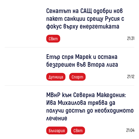
Сенатът на САЩ одобри нов
пакет санкции срещу Русия с
фокус върху енергетиката
21:31
Свят
Етър спря Марек и остана
безгрешен във Втора лига
21:12
Дупница
Спорт
МВнР към Северна Македония:
Ива Михаилова трябва да
получи достъп до необходимото
лечение
21:04
България
Свят