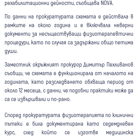
рехабилитационни дейности, съобщaва NOVA.
По данни на прокуратурата схемата е действала в
рамките на около година и е включвала неверни
документи за несъществуващи физиотерапевтични
процедури, като по случая са задържани общо петима
души.
Заместник окръжният прокурор Димитър Пехливанов
съобщи, че схемата е функционирала от началото на
годината, като разследването обхваща период от
около 12 месеца, с данни, че подобни практики може да
са се извършвали и по-рано.
Според прокуратурата физиотерапията по клинични
пътеки е била документирана като седемдневен
курс, след който се изготвя медицинска