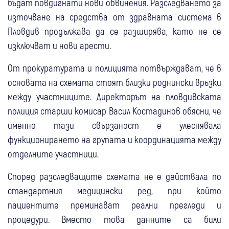
бъдат повдигнати нови обвинения. Разследването за
източване на средства от здравната система в
Пловдив продължава да се разширява, като не се
изключват и нови арести.
От прокуратурата и полицията потвърждават, че в
основата на схемата стоят близки роднински връзки
между участниците. Директорът на пловдивската
полиция старши комисар Васил Костадинов обясни, че
именно тази свързаност е улеснявала
функционирането на групата и координацията между
отделните участници.
Според разследващите схемата не е действала по
стандартния медицински ред, при който
пациентите преминават реални прегледи и
процедури. Вместо това данните са били