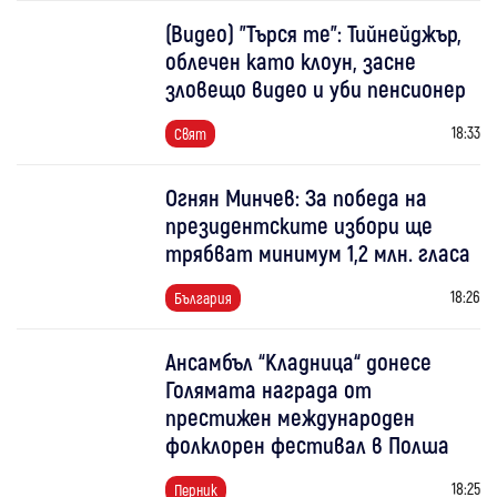
(Видео) "Търся те": Тийнейджър,
облечен като клоун, засне
зловещо видео и уби пенсионер
18:33
Свят
Огнян Минчев: За победа на
президентските избори ще
трябват минимум 1,2 млн. гласа
18:26
България
Ансамбъл “Кладница“ донесе
Голямата награда от
престижен международен
фолклорен фестивал в Полша
18:25
Перник