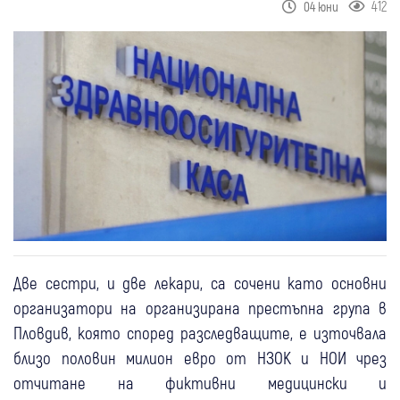
412
04 юни
Две сестри, и две лекари, са сочени като основни
организатори на организирана престъпна група в
Пловдив, която според разследващите, е източвала
близо половин милион евро от НЗОК и НОИ чрез
отчитане на фиктивни медицински и