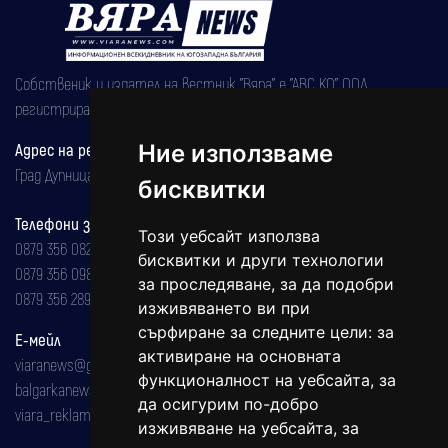
Собственик и издател на вестник "Вяра" е "АВС КО" ООД,
регистрирана на 08.05.2002 година.
Адрес на редакцията
Ние използваме
Град Дупница, ул.''Христо Ботев" 43
бисквитки
Телефони за реклама и абонаменти
Този уебсайт използва
0879 356 082
бисквитки и други технологии
0879 356 098
за проследяване, за да подобри
0879 356 289
изживяването ви при
сърфиране за следните цели:
за
Е-мейл
активиране на основната
viaranews@gmail.com
функционалност на уебсайта
,
за
balgarkanews@gmail.com
да осигурим по-добро
viara_reklama@mail.bg
изживяване на уебсайта
,
за