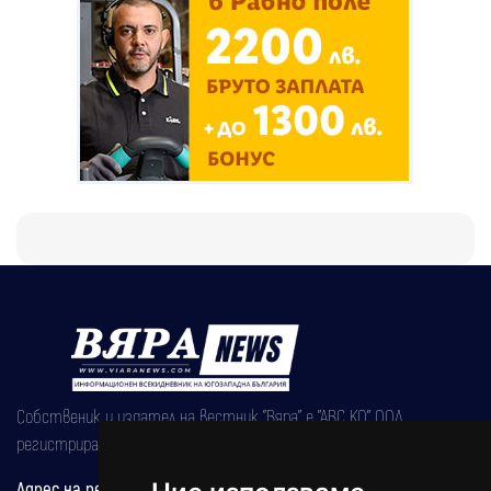
Собственик и издател на вестник "Вяра" е "АВС КО" ООД,
регистрирана на 08.05.2002 година.
Адрес на редакцията