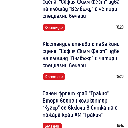
сцена: “София Филм Фест“ идва
на площад “Велбъжд“ с четири
специални вечери
18:20
Кюстендил
Кюстендил отново става кино
сцена: “София Филм Фест“ идва
на площад “Велбъжд“ с четири
специални вечери
18:20
Кюстендил
Огнен фронт край “Тракия“:
Втори военен хеликоптер
“Кугър“ се включи в битката с
пожара край АМ “Тракия“
18:14
България