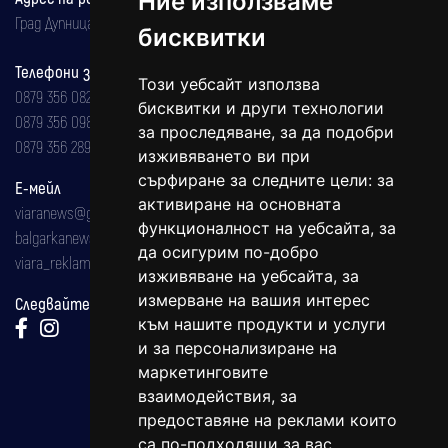
Ние използваме
Град Дупница, ул.''Христо Ботев" 43
бисквитки
Телефони за реклама и абонаменти
Този уебсайт използва
0879 356 082
бисквитки и други технологии
0879 356 098
за проследяване, за да подобри
0879 356 289
изживяването ви при
сърфиране за следните цели:
за
Е-мейл
активиране на основната
viaranews@gmail.com
функционалност на уебсайта
,
за
balgarkanews@gmail.com
да осигурим по-добро
viara_reklama@mail.bg
изживяване на уебсайта
,
за
измерване на вашия интерес
Следвайте ни:
към нашите продукти и услуги
и за персонализиране на
маркетинговите
взаимодействия
,
за
предоставяне на реклами които
са по-подходящи за вас
.