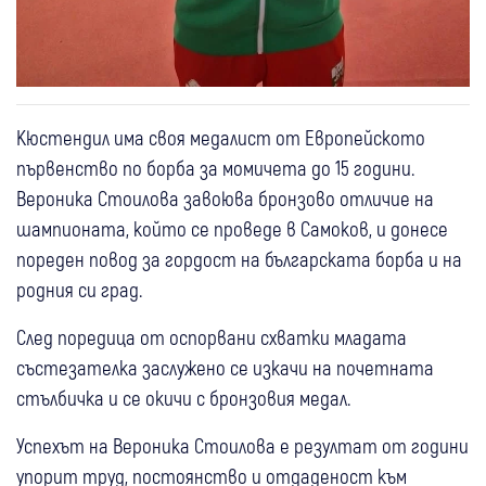
Кюстендил има своя медалист от Европейското
първенство по борба за момичета до 15 години.
Вероника Стоилова завоюва бронзово отличие на
шампионата, който се проведе в Самоков, и донесе
пореден повод за гордост на българската борба и на
родния си град.
След поредица от оспорвани схватки младата
състезателка заслужено се изкачи на почетната
стълбичка и се окичи с бронзовия медал.
Успехът на Вероника Стоилова е резултат от години
упорит труд, постоянство и отдаденост към