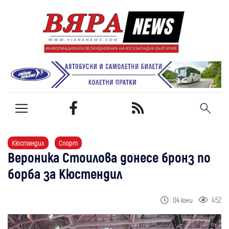
Кюстендил
Спорт
Вероника Стоилова донесе бронз по
борба за Кюстендил
452
04 юни