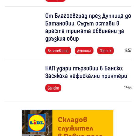
От Благоевград през Дупница до
Батановци: Съдът остави в
ареста тримата обвинени за
дръзкия обир
17:57
Благоевград
Дупница
Перник
НАП удари търговци в Банско:
Засякоха нефискални принтери
17:55
Банско