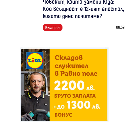
Човекът, който замени Юда:
Кой всъщност е 12-ият апостол,
когото днес почитаме?
08:39
България