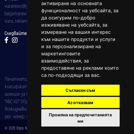
активиране на основната
viaranews@gmail.com
функционалност на уебсайта
,
за
balgarkanews@gmail.com
да осигурим по-добро
viara_reklama@mail.bg
изживяване на уебсайта
,
за
измерване на вашия интерес
Следвайте ни:
към нашите продукти и услуги
и за персонализиране на
маркетинговите
взаимодействия
,
за
предоставяне на реклами които
са по-подходящи за вас
.
Печатното издание на вестника е регистрирано в националния
класификатор на печатните издания (Българска национална
Съгласен съм
агенция за ISSN) под номер: ISSN 1312-4722.
"АВС КО" ООД е притежател на марката: Вяра информационен
Аз отказвам
всекидневник на югозападна България, със свидетелство за марка
Промяна на предпочитанията
рег. номер: 47857/11.05.2004 година.
ми
© 2026 Вяра News Всички права запазени!