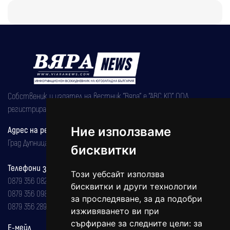
Собственик и издател на вестник "Вяра" е "АВС КО" ООД,
регистрирана на 08.05.2002 година.
Адрес на редакцията
Ние използваме
Град Дупница, ул.''Христо Ботев" 43
бисквитки
Телефони за реклама и абонаменти
Този уебсайт използва
0879 356 082
бисквитки и други технологии
0879 356 098
за проследяване, за да подобри
0879 356 289
изживяването ви при
сърфиране за следните цели:
за
Е-мейл