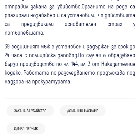
отправил закана за убийство.Органите на реда са
реагирали незабавно и са установили, че действията
са предизвикали основателен страх у
потърпевшата.
39-годишният мъж е установен и задържан за срок до
24 часа с полицейска заповед.По случая е образувано
бързо производство по чл. 144, ал. 3 от Наказателния
кодекс. Работата по разследването продължава под
надзора на прокуратурата.
ЗАКАНА ЗА УБИЙСТВО
ДОМАШНО НАСИЛИЕ
07 авг
Петрич
Крими
07 авг
Дупница
Крими
07 авг
Петрич
Крими
ОДМВР-ПЕРНИК
67-годишен перничанин с 1,84 промила
Арестуваха мъж от Дупница след побой
Задържаха домашен насилник от Петрич
06 авг
Дупница
Крими
06 авг
Ботевград
Крими
застава пред съда след пиянско