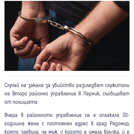
Случай на закана за убийство разследват служители
на Второ районно управление в Перник, съобщават
от полицията.
Вчера в районното управление се е оплакала 30-
годишна жена с постоянен адрес в град Радомир,
която заявила, че мъж, с когото е имала връзка, ѝ е