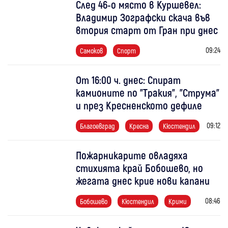
След 46-о място в Куршевел:
Владимир Зографски скача във
втория старт от Гран при днес
09:24
Самоков
Спорт
От 16:00 ч. днес: Спират
камионите по "Тракия", "Струма"
и през Кресненското дефиле
09:12
Благоевград
Кресна
Кюстендил
Пожарникарите овладяха
стихията край Бобошево, но
жегата днес крие нови капани
08:46
Бобошево
Кюстендил
Крими