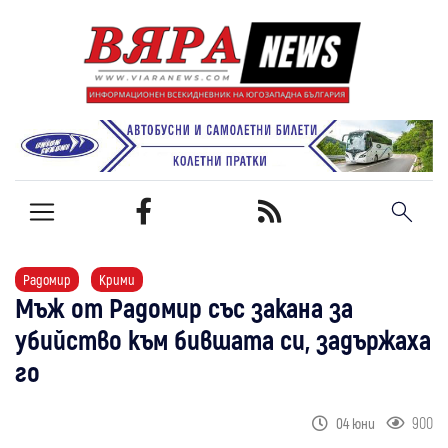
Радомир
Крими
Мъж от Радомир със закана за
убийство към бившата си, задържаха
го
900
04 юни