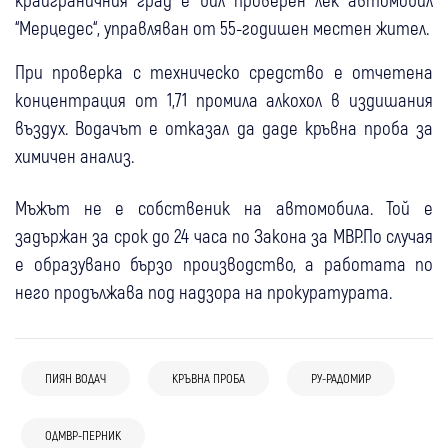
“Мерцедес“, управляван от 55-годишен местен жител.
При проверка с техническо средство е отчетена
концентрация от 1,71 промила алкохол в издишания
въздух. Водачът е отказал да даде кръвна проба за
химичен анализ.
Мъжът не е собственик на автомобила. Той е
задържан за срок до 24 часа по Закона за МВР.По случая
е образувано бързо производство, а работата по
него продължава под надзора на прокуратурата.
10:27
Перник
Крими
ПИЯН ВОДАЧ
КРЪВНА ПРОБА
РУ-РАДОМИР
Четири произшествия в Пернишко,
04 авг
Перник
Крими
пожарникарите призовават към
04 авг
ОДМВР-ПЕРНИК
09:43
Жесток грабеж в Трън: Цяла тумба нахлу
Трън
Крими
повишено внимание