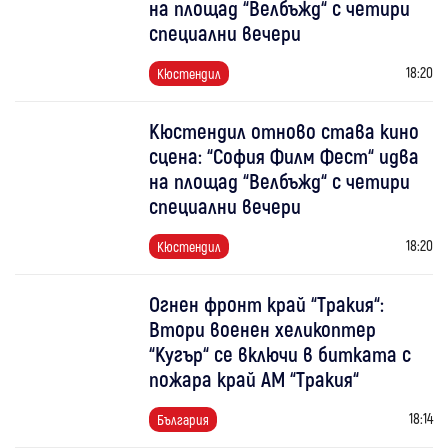
на площад “Велбъжд“ с четири
специални вечери
18:20
Кюстендил
Кюстендил отново става кино
сцена: “София Филм Фест“ идва
на площад “Велбъжд“ с четири
специални вечери
18:20
Кюстендил
Огнен фронт край “Тракия“:
Втори военен хеликоптер
“Кугър“ се включи в битката с
пожара край АМ “Тракия“
18:14
България