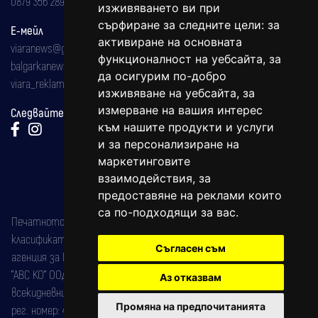
0879 356 289
изживяването ви при
сърфиране за следните цели:
за
Е-мейл
активиране на основната
viaranews@gmail.com
функционалност на уебсайта
,
за
balgarkanews@gmail.com
да осигурим по-добро
viara_reklama@mail.bg
изживяване на уебсайта
,
за
измерване на вашия интерес
Следвайте ни:
към нашите продукти и услуги
и за персонализиране на
маркетинговите
взаимодействия
,
за
предоставяне на реклами които
са по-подходящи за вас
.
Печатното издание на вестника е регистрирано в националния
класификатор на печатните издания (Българска национална
Съгласен съм
агенция за ISSN) под номер: ISSN 1312-4722.
"АВС КО" ООД е притежател на марката: Вяра информационен
Аз отказвам
всекидневник на югозападна България, със свидетелство за марка
Промяна на предпочитанията
рег. номер: 47857/11.05.2004 година.