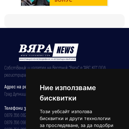
Собственик и издател на вестник "Вяра" е "АВС КО" ООД,
регистрирана на 08.05.2002 година.
Адрес на редакцията
Ние използваме
Град Дупница, ул.''Христо Ботев" 43
бисквитки
Телефони за реклама и абонаменти
Този уебсайт използва
0879 356 082
бисквитки и други технологии
0879 356 098
за проследяване, за да подобри