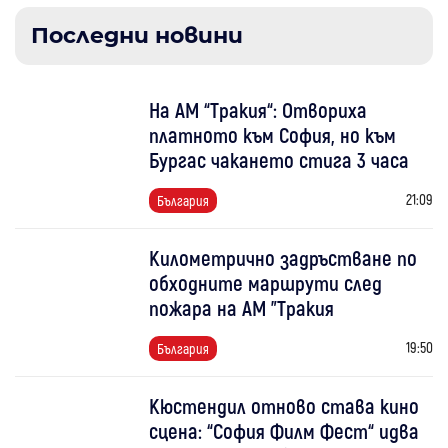
Последни новини
На АМ “Тракия“: Отвориха
платното към София, но към
Бургас чакането стига 3 часа
21:09
България
Километрично задръстване по
обходните маршрути след
пожара на АМ "Тракия
19:50
България
Кюстендил отново става кино
сцена: “София Филм Фест“ идва