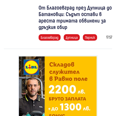
От Благоевград през Дупница до
Батановци: Съдът остави в
ареста тримата обвинени за
дръзкия обир
17:57
Благоевград
Дупница
Перник