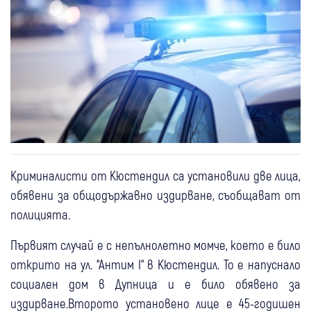
Криминалисти от Кюстендил са установили две лица,
обявени за общодържавно издирване, съобщават от
полицията.
Първият случай е с непълнолетно момче, което е било
открито на ул. “Антим I“ в Кюстендил. То е напуснало
социален дом в Дупница и е било обявено за
издирване.Второто установено лице е 45-годишен