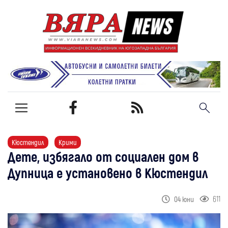
Кюстендил
Крими
Дете, избягало от социален дом в
Дупница е установено в Кюстендил
611
04 юни