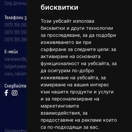
Град Дупница, ул.''Христо Ботев" 43
бисквитки
Телефони за реклама и абонаменти
Този уебсайт използва
0879 356 082
бисквитки и други технологии
0879 356 098
за проследяване, за да подобри
0879 356 289
изживяването ви при
сърфиране за следните цели:
за
Е-мейл
активиране на основната
viaranews@gmail.com
функционалност на уебсайта
,
за
balgarkanews@gmail.com
да осигурим по-добро
viara_reklama@mail.bg
изживяване на уебсайта
,
за
измерване на вашия интерес
Следвайте ни:
към нашите продукти и услуги
и за персонализиране на
маркетинговите
взаимодействия
,
за
предоставяне на реклами които
са по-подходящи за вас
.
Печатното издание на вестника е регистрирано в националния