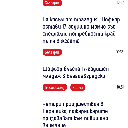
10:47
България
На косъм от трагедия: Шофьор
остави 17-годишно момче със
специални потребности край
пътя в жегата
10:36
България
Шофьор блъсна 17-годишен
младеж в Благоевградско
10:31
Благоевград
Крими
Четири произшествия в
Пернишко, пожарникарите
призовават към повишено
внимание