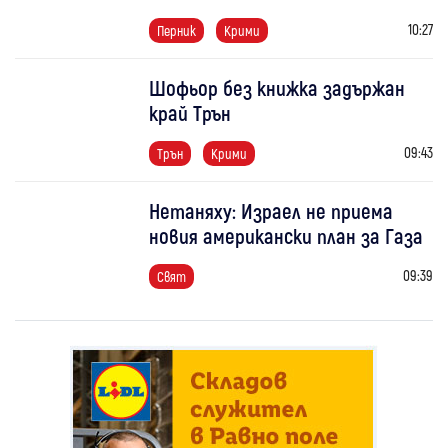
10:27
Перник
Крими
Шофьор без книжка задържан
край Трън
09:43
Трън
Крими
Нетаняху: Израел не приема
новия американски план за Газа
09:39
Свят