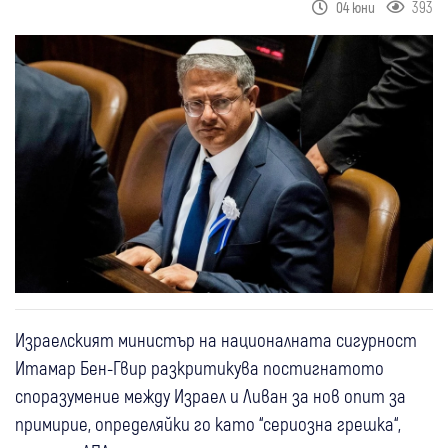
393
04 юни
Израелският министър на националната сигурност
Итамар Бен-Гвир разкритикува постигнатото
споразумение между Израел и Ливан за нов опит за
примирие, определяйки го като “сериозна грешка“,