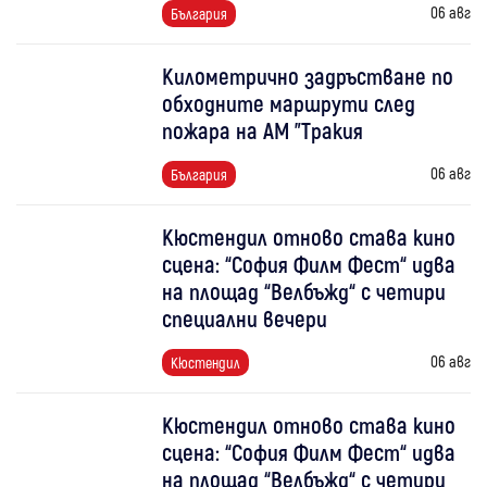
06 авг
България
Километрично задръстване по
обходните маршрути след
пожара на АМ "Тракия
06 авг
България
Кюстендил отново става кино
сцена: “София Филм Фест“ идва
на площад “Велбъжд“ с четири
специални вечери
06 авг
Кюстендил
Кюстендил отново става кино
сцена: “София Филм Фест“ идва
на площад “Велбъжд“ с четири