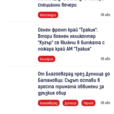
специални вечери
06 авг
Кюстендил
Огнен фронт край “Тракия“:
Втори военен хеликоптер
“Кугър“ се включи в битката с
пожара край АМ “Тракия“
06 авг
България
От Благоевград през Дупница до
Батановци: Съдът остави в
ареста тримата обвинени за
дръзкия обир
06 авг
Благоевград
Дупница
Перник