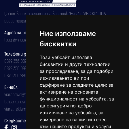
Собственик и издател на вестник "Вяра" е "АВС КО" ООД,
регистрирана на 08.05.2002 година.
Ние използваме
Адрес на редакцията
Град Дупница, ул.''Христо Ботев" 43
бисквитки
Телефони за реклама и абонаменти
Този уебсайт използва
0879 356 082
бисквитки и други технологии
0879 356 098
за проследяване, за да подобри
0879 356 289
изживяването ви при
сърфиране за следните цели:
за
Е-мейл
активиране на основната
viaranews@gmail.com
функционалност на уебсайта
,
за
balgarkanews@gmail.com
да осигурим по-добро
viara_reklama@mail.bg
изживяване на уебсайта
,
за
измерване на вашия интерес
Следвайте ни:
към нашите продукти и услуги