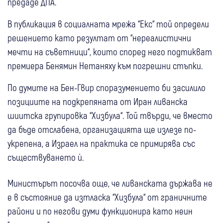
предаде ДПА.
В публикация в социалната мрежа “Екс“ той определи
решението като резултат от “нереалистични
мечти на съветници“, които според него подтикват
премиера Бенямин Нетаняху към погрешни стъпки.
По думите на Бен-Гвир споразумението би засилило
позициите на подкрепяната от Иран ливанска
шиитска групировка “Хизбула“. Той твърди, че вместо
да бъде отслабена, организацията ще излезе по-
укрепена, а Израел на практика се примирява със
съществуването ѝ.
Министърът посочва още, че ливанската държава не
е в състояние да изтласка “Хизбула“ от граничните
райони и по негови думи функционира като неин