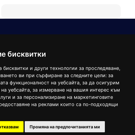
Е-мейл
Следвайте ни:
viaranews@gmail.com
balgarkanews@gmail.com
ме бисквитки
viara_reklama@mail.bg
а бисквитки и други технологии за проследяване,
ването ви при сърфиране за следните цели:
за
ата функционалност на уебсайта
,
за да осигурим
 на уебсайта
,
за измерване на вашия интерес към
луги и за персонализиране на маркетинговите
предоставяне на реклами които са по-подходящи
 под номер: ISSN 1312-4722.
отказвам
Промяна на предпочитанията ми
47857/11.05.2004 година.