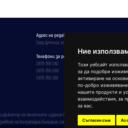
Адрес на редакцията
Град Дупница, ул.''Христо Ботев" 43
Ние използва
Телефони за реклама и абонаменти
0879 356 082
Този уебсайт използв
0879 356 098
за да подобри изживя
0879 356 289
активиране на основн
по-добро изживяване
нашите продукти и ус
взаимодействия
,
за 
за вас
.
фикатор на печатните издания (Българска национална агенция за ISSN)
Съгласен съм
Аз 
евник на югозападна България, със свидетелство за марка рег. номер: 