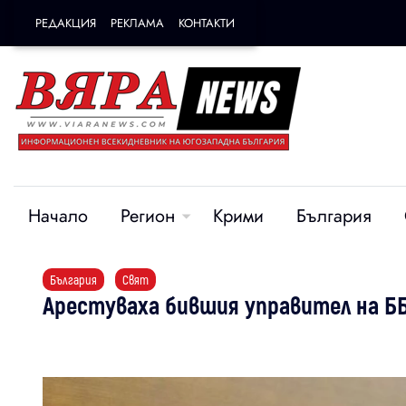
РЕДАКЦИЯ
РЕКЛАМА
КОНТАКТИ
Начало
Регион
Крими
България
България
Свят
Арестуваха бившия управител на Б