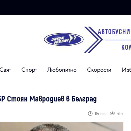
Свят
Спорт
Любопитно
Скорости
Из
БР Стоян Мавродиев в Белград
464
04 юни