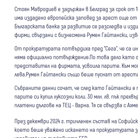
Стоян Мавродиев е задържан в Белград за срок от 18
има издадено европейска заповед за арест още от
Българската банка за развитие се разследва и изди
фирми, свързани с бизнесмена Румен Гайтански, изв
От прокуратурата потвърдиха пред "Сега", че са 
няма официално потвърждение.По това дело като об
представител на фирмата, усвоила парите. Към мо
лева.Румен Гайтански също беше пуснат от ареста 
Събраните данни сочат, че след като Гайтански е по
парите си купил луксозни коли. 30 млн. лв. пък прехв
платени дългове на ТЕЦ - Варна. Тя се свързва с Ахме
През декември 2024 г. тричленен състав на Софийс
което беше уважено искането на прокуратурата за