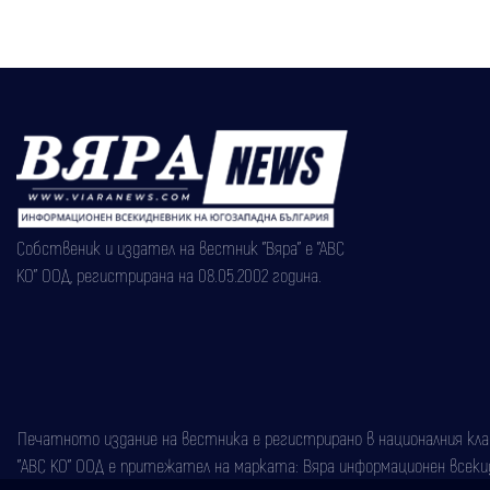
Собственик и издател на вестник "Вяра" е "АВС
КО" ООД, регистрирана на 08.05.2002 година.
Печатното издание на вестника е регистрирано в националния класи
"АВС КО" ООД е притежател на марката: Вяра информационен всекидн