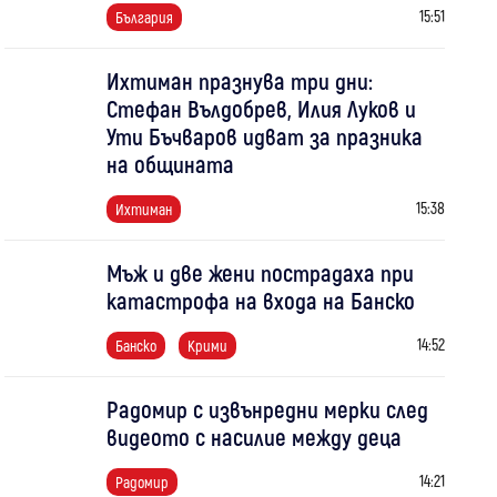
15:51
България
Ихтиман празнува три дни:
Стефан Вълдобрев, Илия Луков и
Ути Бъчваров идват за празника
на общината
15:38
Ихтиман
Мъж и две жени пострадаха при
катастрофа на входа на Банско
14:52
Банско
Крими
Радомир с извънредни мерки след
видеото с насилие между деца
14:21
Радомир