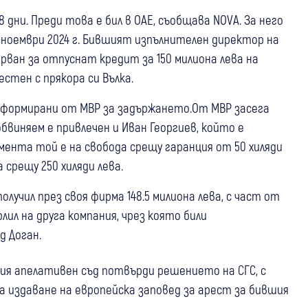
 дни. Преди това е бил в ОАЕ, съобщава NOVA. За него
 ноември 2024 г. Бившият изпълнителен директор на
рван за отпуснат кредит за 150 милиона лева на
естен с прякора си Вълка.
информирани от МВР за задържането.От МВР засега
виняем е привлечен и Иван Георгиев, който е
мента той е на свобода срещу гаранция от 50 хиляди
срещу 250 хиляди лева.
лучил през своя фирма 148.5 милиона лева, с част от
ърлил на друга компания, чрез която били
д Доган.
кия апелативен съд потвърди решението на СГС, с
 издаване на европейска заповед за арест за бившия