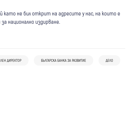
й като не бил открит на адресите у нас, на които е
н за национално издирване.
25 юли
България
Съдът решава съдбата на похитителя
09 юли
България
Свят
на Наталия: Прокуратурата иска
ЛЕН ДИРЕКТОР
БЪЛГАРСКА БАНКА ЗА РАЗВИТИЕ
ДЕЛО
14 юли
Сърбия разреши екстрадицията на
България
постоянен арест
бившия управител на ББР Стоян
Стоян Мавродиев вече е в България
Мавродиев