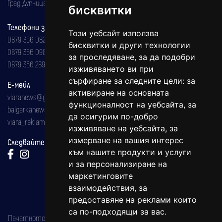
Град Дупница, ул.''Христо Ботев" 43
бисквитки
Телефони за реклама и абонаменти
Този уебсайт използва
0879 356 082
бисквитки и други технологии
0879 356 098
за проследяване, за да подобри
0879 356 289
изживяването ви при
сърфиране за следните цели:
за
Е-мейл
активиране на основната
viaranews@gmail.com
функционалност на уебсайта
,
за
balgarkanews@gmail.com
да осигурим по-добро
viara_reklama@mail.bg
изживяване на уебсайта
,
за
измерване на вашия интерес
Следвайте ни:
към нашите продукти и услуги
и за персонализиране на
маркетинговите
взаимодействия
,
за
предоставяне на реклами които
са по-подходящи за вас
.
Печатното издание на вестника е регистрирано в националния