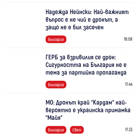
Надежда Нейнски: Най-важният
въпрос е не чий е дронът, а
защо не е бил засечен
18:08
България
ГЕРБ за взривилия се дрон:
Сигурността на България не е
тема за партийна пропаганда
17:44
България
МО: Дронът край “Кардам“ най-
вероятно е украинска примамка
“Майя“
17:33
България
Свят