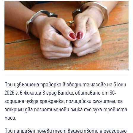
При извършена проверка в обедните часове на 3 юни
2026 г. в жилище в град Банско, обитавано от 36-
годишна чужда гражданка, полицейски служители са
открили два полиетиленови плика със суха тревиста
маса.
При направен полеви тест веществото е реагирало