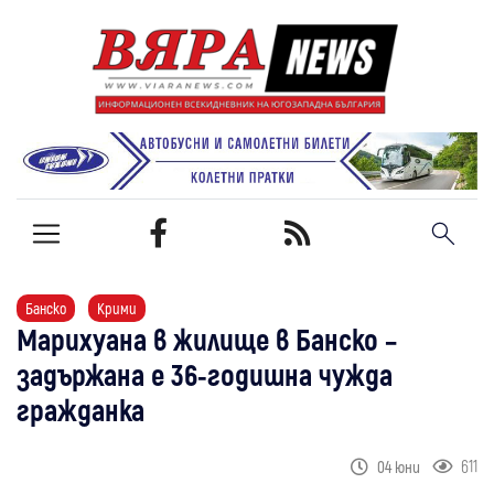
Банско
Крими
Марихуана в жилище в Банско –
задържана е 36-годишна чужда
гражданка
611
04 юни