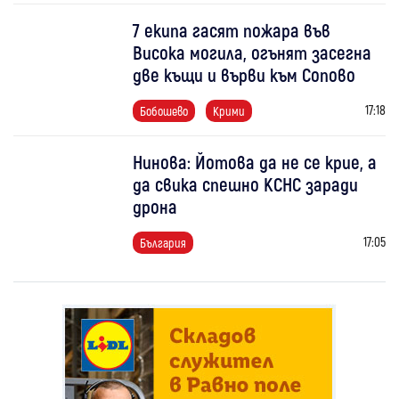
7 екипа гасят пожара във
Висока могила, огънят засегна
две къщи и върви към Сопово
17:18
Бобошево
Крими
Нинова: Йотова да не се крие, а
да свика спешно КСНС заради
дрона
17:05
България