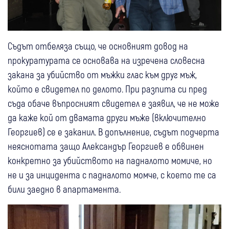
Съдът отбеляза също, че основният довод на
прокуратурата се основава на изречена словесна
закана за убийство от мъжки глас към друг мъж,
който е свидетел по делото. При разпита си пред
съда обаче въпросният свидетел е заявил, че не може
да каже кой от двамата други мъже (включително
Георгиев) се е заканил. В допълнение, съдът подчерта
неяснотата защо Александър Георгиев е обвинен
конкретно за убийството на падналото момиче, но
не и за инцидента с падналото момче, с което те са
били заедно в апартамента.