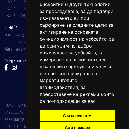
0879 356 082
бисквитки и други технологии
0879 356 098
за проследяване, за да подобри
0879 356 289
изживяването ви при
сърфиране за следните цели:
за
Е-мейл
активиране на основната
viaranews@gmail.com
функционалност на уебсайта
,
за
balgarkanews@gmail.com
да осигурим по-добро
viara_reklama@mail.bg
изживяване на уебсайта
,
за
измерване на вашия интерес
Следвайте ни:
към нашите продукти и услуги
и за персонализиране на
маркетинговите
взаимодействия
,
за
предоставяне на реклами които
са по-подходящи за вас
.
Печатното издание на вестника е регистрирано в националния
класификатор на печатните издания (Българска национална
Съгласен съм
агенция за ISSN) под номер: ISSN 1312-4722.
"АВС КО" ООД е притежател на марката: Вяра информационен
Аз отказвам