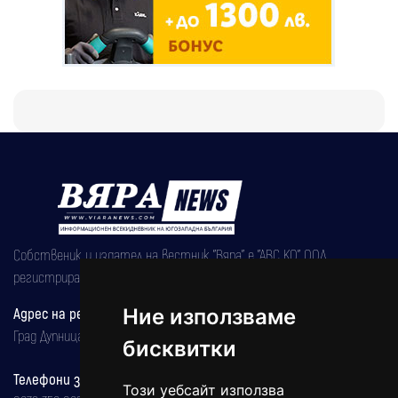
Собственик и издател на вестник "Вяра" е "АВС КО" ООД,
регистрирана на 08.05.2002 година.
Адрес на редакцията
Ние използваме
Град Дупница, ул.''Христо Ботев" 43
бисквитки
Телефони за реклама и абонаменти
Този уебсайт използва