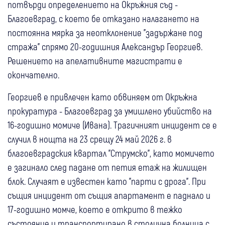
потвърди определението на Окръжния съд -
Благоевград, с което бе отказано налагането на
постоянна мярка за неотклонение "задържане под
стража" спрямо 20-годишния Александър Георгиев.
Решението на апелативните магистрати е
окончателно.
Георгиев е привлечен като обвиняем от Окръжна
прокуратура - Благоевград за умишлено убийство на
16-годишно момиче (Ивана). Трагичният инцидент се е
случил в нощта на 23 срещу 24 май 2026 г. в
благоевградския квартал "Струмско", като момичето
е загинало след падане от петия етаж на жилищен
блок. Случаят е известен като "парти с дрога". При
същия инцидент от същия апартамент е паднало и
17-годишно момче, което е открито в тежко
състояние и транспортирано в столична болница с