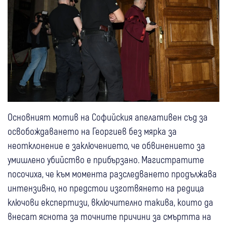
Основният мотив на Софийския апелативен съд за
освобождаването на Георгиев без мярка за
неотклонение е заключението, че обвинението за
умишлено убийство е прибързано. Магистратите
посочиха, че към момента разследването продължава
интензивно, но предстои изготвянето на редица
ключови експертизи, включително такива, които да
внесат яснота за точните причини за смъртта на