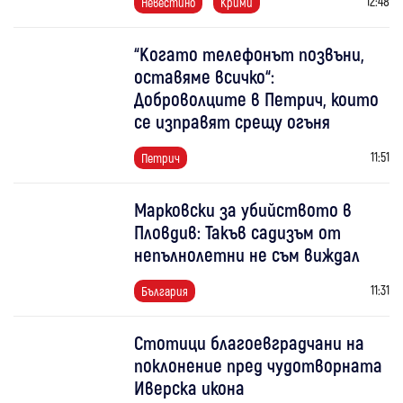
12:48
Невестино
Крими
“Когато телефонът позвъни,
оставяме всичко“:
Доброволците в Петрич, които
се изправят срещу огъня
11:51
Петрич
Марковски за убийството в
Пловдив: Такъв садизъм от
непълнолетни не съм виждал
11:31
България
Стотици благоевградчани на
поклонение пред чудотворната
Иверска икона