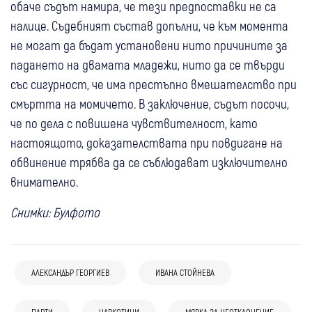
обаче съдът намира, че тези предпоставки не са
налице. Съдебният състав допълни, че към момента
не могат да бъдат установени нито причините за
падането на двамата младежи, нито да се твърди
със сигурност, че има престъпно вмешателство при
смъртта на момичето. В заключение, съдът посочи,
че по дела с повишена чувствителност, като
настоящото, доказателствата при повдигане на
обвинение трябва да се съблюдават изключително
внимателно.
Снимки: Булфото
АЛЕКСАНДЪР ГЕОРГИЕВ
ИВАНА СТОЙНЕВА
ПАРТИ
НАРКОТИЦИ
МЯРКА ЗА НЕОТКЛОНЕНИЕ