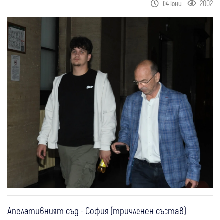
2002
04 юни
Апелативният съд - София (тричленен състав)