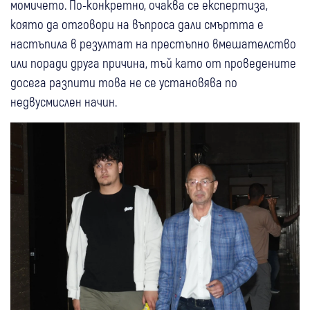
момичето. По-конкретно, очаква се експертиза,
която да отговори на въпроса дали смъртта е
настъпила в резултат на престъпно вмешателство
или поради друга причина, тъй като от проведените
досега разпити това не се установява по
недвусмислен начин.