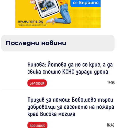
Последни новини
Нинова: Йотова да не се крие, а да
свика спешно КСНС заради дрона
17:05
България
Призив за помощ: Бобошево търси
доброволци за гасенето на пожара
край Висока могила
16:49
Бобошево