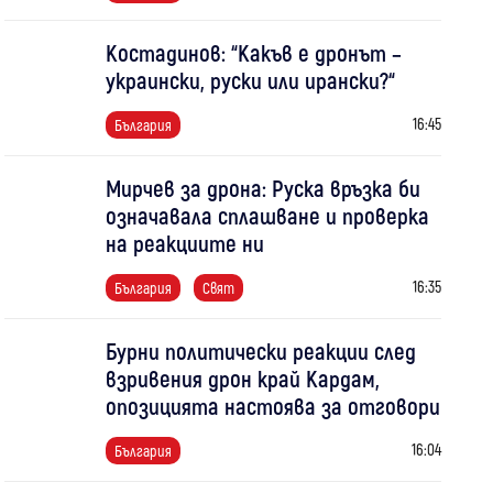
Костадинов: “Какъв е дронът –
украински, руски или ирански?“
16:45
България
Мирчев за дрона: Руска връзка би
означавала сплашване и проверка
на реакциите ни
16:35
България
Свят
Бурни политически реакции след
взривения дрон край Кардам,
опозицията настоява за отговори
16:04
България