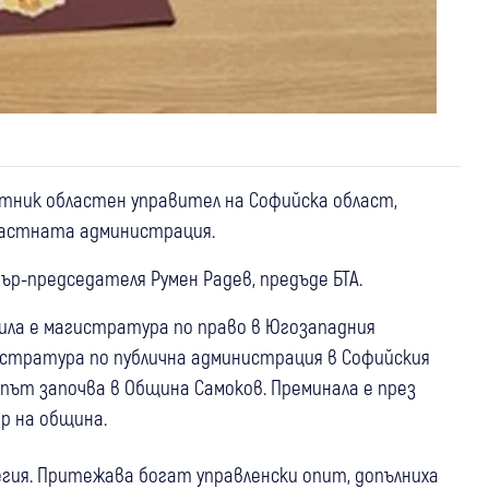
тник областен управител на Софийска област,
ластната администрация.
ър-председателя Румен Радев, предъде БТА.
ила е магистратура по право в Югозападния
истратура по публична администрация в Софийския
 път започва в Община Самоков. Преминала е през
р на община.
егия. Притежава богат управленски опит, допълниха