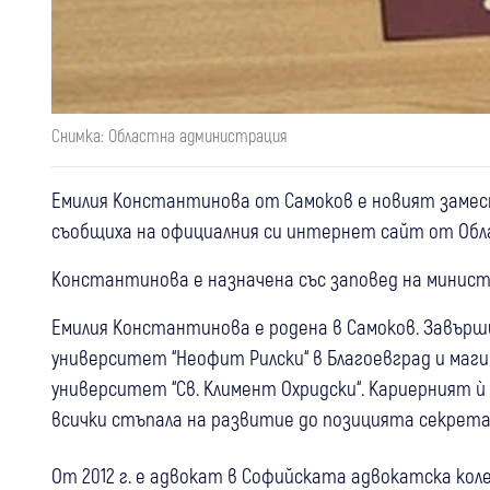
Снимка: Областна администрация
Емилия Константинова от Самоков е новият замес
съобщиха на официалния си интернет сайт от Об
Константинова е назначена със заповед на минист
Емилия Константинова е родена в Самоков. Завърш
университет “Неофит Рилски“ в Благоевград и маг
университет “Св. Климент Охридски“. Кариерният ѝ
всички стъпала на развитие до позицията секрета
От 2012 г. е адвокат в Софийската адвокатска кол