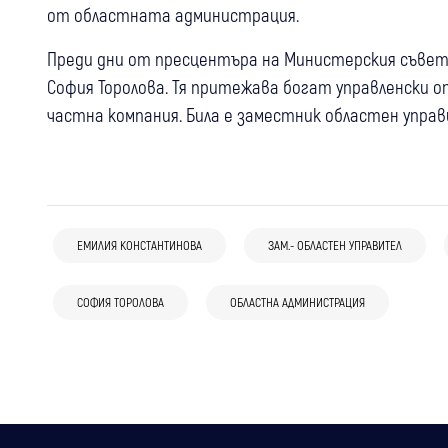
от областната администрация.
Преди дни от пресцентъра на Министерския съвет 
София Торолова. Тя притежава богат управленски
частна компания. Била е заместник областен упра
04 авг
Кюстендил
07 авг
България
ЕМИЛИЯ КОНСТАНТИНОВА
ЗАМ.- ОБЛАСТЕН УПРАВИТЕЛ
Рокадите в МВР продължават:
Нова рокада в МВР: Христо Ичев е
20 юли
Петрич
Сандански
Бившият директор на ОДМВР –
новият директор на полицията в
СОФИЯ ТОРОЛОВА
ОБЛАСТНА АДМИНИСТРАЦИЯ
Конкурсна комисия класира д-р
Кюстендил Светослав Григоров пое
Бургас
Маргарита Гетова за управител на
полицията във Видин
МБАЛ “Югозападна болница“