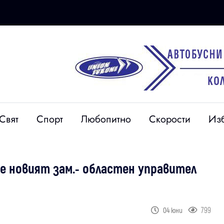
Свят
Спорт
Любопитно
Скорости
Из
е новият зам.- областен управител
799
04 юни