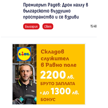
Премиерът Радев: Дрон нахлу в
българското въздушно
пространство и се взриви
15:48
България
Свят