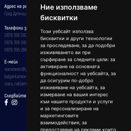
Адрес на редакцията
Ние използваме
Град Дупница, ул.''Христо Ботев" 43
бисквитки
Телефони за реклама и абонаменти
Този уебсайт използва
0879 356 082
бисквитки и други технологии
0879 356 098
за проследяване, за да подобри
0879 356 289
изживяването ви при
сърфиране за следните цели:
за
Е-мейл
активиране на основната
viaranews@gmail.com
функционалност на уебсайта
,
за
balgarkanews@gmail.com
да осигурим по-добро
viara_reklama@mail.bg
изживяване на уебсайта
,
за
измерване на вашия интерес
Следвайте ни:
към нашите продукти и услуги
и за персонализиране на
маркетинговите
взаимодействия
,
за
предоставяне на реклами които