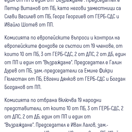
Петър Витанов от ПБ, като негови заместници са
Слави Василев от ПБ, Георг Георгиев от ГЕРБ-СДС и
Ивайло Шотев от ПП.
Комисията по европейските въпроси и контрол на
европейските фондове се състои от 19 членове, от
които 10 от ПБ, 3 от ГЕРБ-СДС, 2 от ДПС, 2 от ДБ, един
от ПП и един от “Възраждане“. Председател е Галин
Дурев от ПБ, зам.-председатели са Емине Фикри
Гюлестан от ПБ, Евгени Дянков от ГЕРБ-СДС и Богдан
Богданов от ПП.
Комисията по отбрана включва 19 народни
представители, от които 10 от ПБ, 3 от ГЕРБ-СДС, 2
от ДПС, 2 от ДБ, един от ПП и един от
“Възраждане“. Председател е Иван Лалов, зам.-