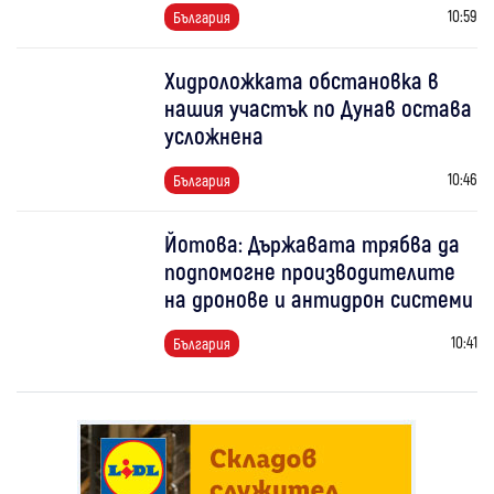
10:59
България
Хидроложката обстановка в
нашия участък по Дунав остава
усложнена
10:46
България
Йотова: Държавата трябва да
подпомогне производителите
на дронове и антидрон системи
10:41
България