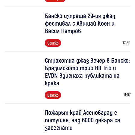
Банско изпраща 29-ия джаз
фестивал с Авишай Коен и
Васил Петров
12:39
Банско
Страхотна джаз вечер в Банско:
Бразилското трио HII Trio и
EVDN вдигнаха публиката на
крака
11:07
Банско
Пожарът край Асеновград е
потушен, над 6000 декара са
засегнати