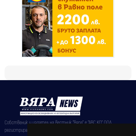
Собственик и издател на вестник "Вяра" е "АВС КО" ООД,
регистрирана на 08.05.2002 година.