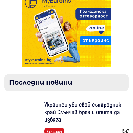
Последни новини
Украинец уби свой сънародник
край Слънчев бряг и опита да
избяга
13:47
България