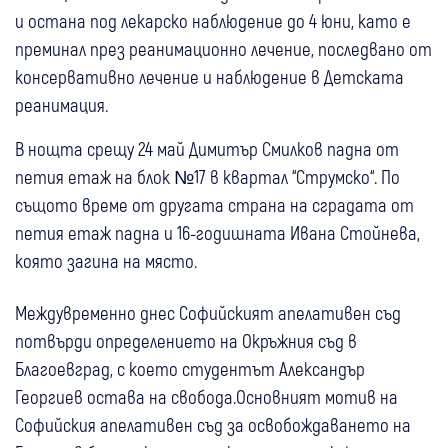
и остана под лекарско наблюдение до 4 юни, като е
преминал през реанимационно лечение, последвано от
консервативно лечение и наблюдение в Детската
реанимация.
В нощта срещу 24 май Димитър Смилков падна от
петия етаж на блок №17 в квартал “Струмско“. По
същото време от другата страна на сградата от
петия етаж падна и 16-годишната Ивана Стойнева,
която загина на място.
Междувременно днес Софийският апелативен съд
потвърди определението на Окръжния съд в
Благоевград, с което студентът Александър
Георгиев остава на свобода.Основният мотив на
Софийския апелативен съд за освобождаването на