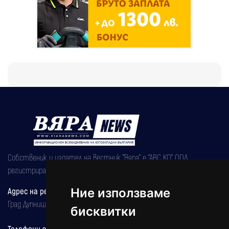
Собственик и издател на вестник "Вяра" е "АВС КО" ООД,
регистрирана на 08.05.2002 година.
Адрес на редакцията
Ние използваме
Град Дупница, ул.''Христо Ботев" 43
бисквитки
Телефони за реклама и абонаменти