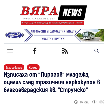
Благоевград
Крими
Изписаха от “Пирогов“ младежа,
оцелял след трагичния наркокупон в
благоевградския кв. “Струмско“
1699
04 юни