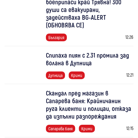
боеприпаси край Трявна! 300
души са евакуирани,
задействаха BG-ALERT
(ОБНОВЯВА СЕ)
12:26
България
Спипаха пиян с 2.31 промила зад
волана в Дупница
12:21
Дупница
Крими
Скандал пред магазин в
Сапарева баня: Крайничанин
руга клиенти и полицаи, отказа
да изпълни разпореждания
12:15
Сапарева баня
Крими