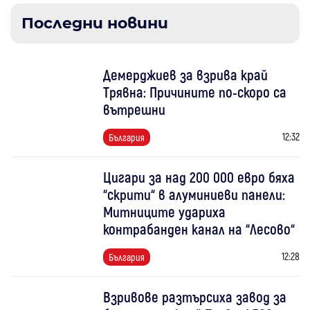
Последни новини
Демерджиев за взрива край
Трявна: Причините по-скоро са
вътрешни
12:32
България
Цигари за над 200 000 евро бяха
“скрити“ в алуминиеви панели:
Митниците удариха
контрабанден канал на “Лесово“
12:28
България
Взривове разтърсиха завод за