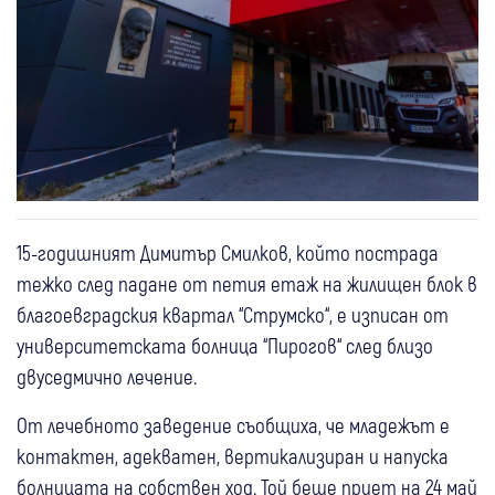
15-годишният Димитър Смилков, който пострада
тежко след падане от петия етаж на жилищен блок в
благоевградския квартал “Струмско“, е изписан от
университетската болница “Пирогов“ след близо
двуседмично лечение.
От лечебното заведение съобщиха, че младежът е
контактен, адекватен, вертикализиран и напуска
болницата на собствен ход. Той беше приет на 24 май