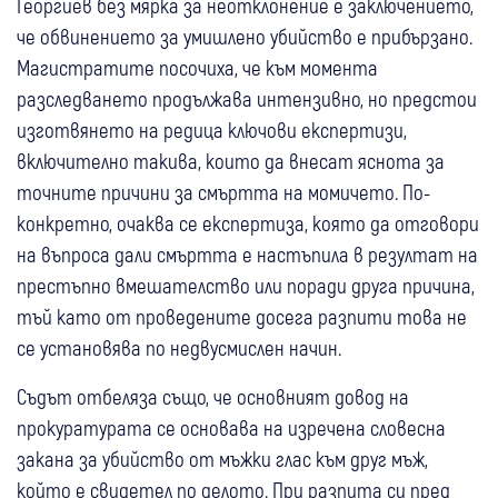
Георгиев без мярка за неотклонение е заключението,
че обвинението за умишлено убийство е прибързано.
Магистратите посочиха, че към момента
разследването продължава интензивно, но предстои
изготвянето на редица ключови експертизи,
включително такива, които да внесат яснота за
точните причини за смъртта на момичето. По-
конкретно, очаква се експертиза, която да отговори
на въпроса дали смъртта е настъпила в резултат на
престъпно вмешателство или поради друга причина,
тъй като от проведените досега разпити това не
се установява по недвусмислен начин.
Съдът отбеляза също, че основният довод на
прокуратурата се основава на изречена словесна
закана за убийство от мъжки глас към друг мъж,
който е свидетел по делото. При разпита си пред