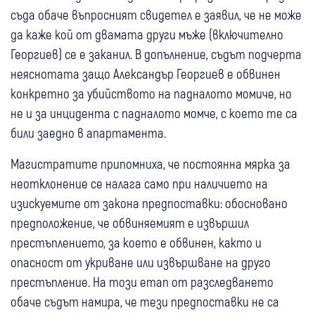
съда обаче въпросният свидетел е заявил, че не може
да каже кой от двамата други мъже (включително
Георгиев) се е заканил. В допълнение, съдът подчерта
неяснотата защо Александър Георгиев е обвинен
конкретно за убийството на падналото момиче, но
не и за инцидента с падналото момче, с което те са
били заедно в апартамента.
Магистратите припомниха, че постоянна мярка за
неотклонение се налага само при наличието на
изискуемите от закона предпоставки: обосновано
предположение, че обвиняемият е извършил
престъплението, за което е обвинен, както и
опасност от укриване или извършване на друго
престъпление. На този етап от разследването
обаче съдът намира, че тези предпоставки не са