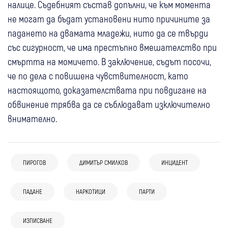
налице. Съдебният състав допълни, че към момента
не могат да бъдат установени нито причините за
падането на двамата младежи, нито да се твърди
със сигурност, че има престъпно вмешателство при
смъртта на момичето. В заключение, съдът посочи,
че по дела с повишена чувствителност, като
настоящото, доказателствата при повдигане на
обвинение трябва да се съблюдават изключително
внимателно.
ПИРОГОВ
ДИМИТЪР СМИЛКОВ
ИНЦИДЕНТ
ПАДАНЕ
НАРКОТИЦИ
ПАРТИ
12:32
България
11:55
Кюстендил
Крими
12:04
Дупница
Кюстендил
Крими
Демерджиев за взрива край Трявна:
ИЗПИСВАНЕ
Чуждестранни граждани отглеждали
С канабис на детска площадка в Дупница:
Причините по-скоро са вътрешни