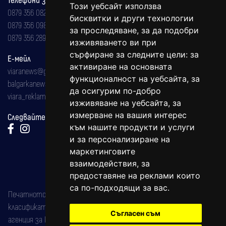
Този уебсайт използва
0879 356 082
бисквитки и други технологии
0879 356 098
за проследяване, за да подобри
0879 356 289
изживяването ви при
сърфиране за следните цели:
за
Е-мейл
активиране на основната
viaranews@gmail.com
функционалност на уебсайта
,
за
balgarkanews@gmail.com
да осигурим по-добро
viara_reklama@mail.bg
изживяване на уебсайта
,
за
измерване на вашия интерес
Следвайте ни:
към нашите продукти и услуги
и за персонализиране на
маркетинговите
взаимодействия
,
за
предоставяне на реклами които
са по-подходящи за вас
.
Печатното издание на вестника е регистрирано в националния
класификатор на печатните издания (Българска национална
Съгласен съм
агенция за ISSN) под номер: ISSN 1312-4722.