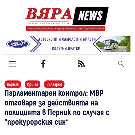
Перник
Крими
България
Парламентарен контрол: МВР
отговаря за действията на
полицията в Перник по случая с
“прокурорския син“