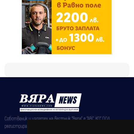
Собственик и издател на вестник "Вяра" е "АВС КО" ООД,
регистрирана на 08.05.2002 година.