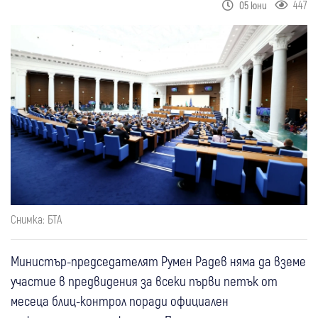
447
05 юни
Снимка: БТА
Министър-председателят Румен Радев няма да вземе
участие в предвидения за всеки първи петък от
месеца блиц-контрол поради официален