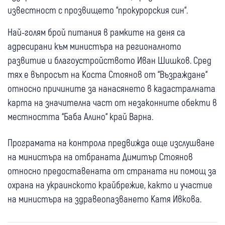
известност с прозвището “прокурорския син“.
Най-голям брой питания в рамките на деня са
адресирани към министъра на регионалното
развитие и благоустройството Иван Шишков. Сред
тях е въпросът на Коста Стоянов от “Възраждане“
относно причините за нанасянето в кадастралната
карта на значителна част от незаконните обекти в
местността “Баба Алино“ край Варна.
Програмата на контрола предвижда още изслушване
на министъра на отбраната Димитър Стоянов
относно предоставената от страната ни помощ за
охрана на украинското крайбрежие, както и участие
на министъра на здравеопазването Катя Ивкова.