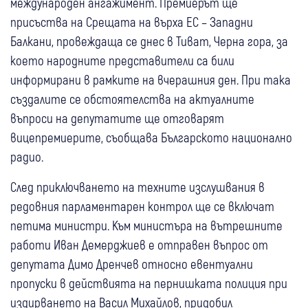
международен ангажимент. Премиерът ще
присъства на Срещата на върха ЕС – Западни
Балкани, провеждаща се днес в Тиват, Черна гора, за
което народните представители са били
информирани в рамките на вчерашния ден. При така
създалите се обстоятелства на актуалните
въпроси на депутатите ще отговарят
вицепремиерите, съобщава Българското национално
радио.
След приключването на техните изслушвания в
редовния парламентарен контрол ще се включат
петима министри. Към министъра на вътрешните
работи Иван Демерджиев е отправен въпрос от
депутата Димо Дренчев относно евентуални
пропуски в действията на пернишката полиция при
издирването на Васил Михайлов, придобил