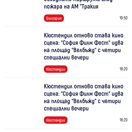
пожара на АМ "Тракия
19:50
България
Кюстендил отново става кино
сцена: “София Филм Фест“ идва
на площад “Велбъжд“ с четири
специални вечери
18:20
Кюстендил
Кюстендил отново става кино
сцена: “София Филм Фест“ идва
на площад “Велбъжд“ с четири
специални вечери
18:20
Кюстендил