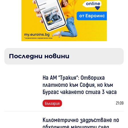
Последни новини
На АМ “Тракия“: Отвориха
платното към София, но към
Бургас чакането стига 3 часа
21:09
България
Километрично задръстване по
обходните маршрути след