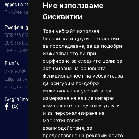
Ние използваме
Адрес на редакцията
Град Дупница, ул.''Христо Ботев" 43
бисквитки
Телефони за реклама и абонаменти
Този уебсайт използва
0879 356 082
бисквитки и други технологии
0879 356 098
за проследяване, за да подобри
0879 356 289
изживяването ви при
сърфиране за следните цели:
за
Е-мейл
активиране на основната
viaranews@gmail.com
функционалност на уебсайта
,
за
balgarkanews@gmail.com
да осигурим по-добро
viara_reklama@mail.bg
изживяване на уебсайта
,
за
измерване на вашия интерес
Следвайте ни:
към нашите продукти и услуги
и за персонализиране на
маркетинговите
взаимодействия
,
за
предоставяне на реклами които