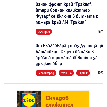
Огнен фронт край “Тракия“:
Втори военен хеликоптер
“Кугър“ се включи в битката с
пожара край АМ “Тракия“
18:14
България
От Благоевград през Дупница до
Батановци: Съдът остави в
ареста тримата обвинени за
дръзкия обир
17:57
Благоевград
Дупница
Перник