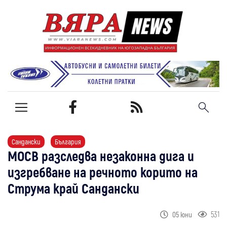
Сандански
България
МОСВ разследва незаконна дига и
изгребване на речното корито на
Струма край Сандански
531
05 юни