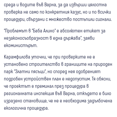
среда и водите във Варна, за да извърши цялостна
проверка не само по конкретния казус, но и по всички
процедури, свързани с множество постъпили сигнали.
“Проблемът в “Баба Алино“ е абсолютен етикет за
незаконосъобразност в една държава“, заяви
екоминистърът.
Карамфилова уточни, че при проверките не е
установено строителство в границите на природен
парк “Златни пясъци“, но според нея одобреният
подробен устройствен план е недопустим. Тя обясни,
че проектът е преминал през процедура в
регионалната инспекция във Варна, откъдето е било
изразено становище, че не е необходима задълбочена
екологична процедура.