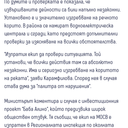
По думите ѝ проверката е показала, че
извършваните дейности са били напълно незаконни.
Установено е и значително изгребване на речното
корито. В района се намират водноелектрическа
централа и сгради, като предстоят допълнителни
проверки за изясняване на всички обстоятелства.
“Изпратих екип да провери ситуацията. Той
установи, че всички действия там са абсолютно
незаконни. Има и сериозно изгребване на коритото
на реката“, заяви Карамфилова. Според нея в случая
става дума за “палитра от нарушения“.
Министърът коментира и случая с инвестиционния
проект “Баба Алино“, който предизвика широк
обществен отзвук. Тя съобщи, че екип на МОСВ е
изпратен в Регионалната инспекция по околната