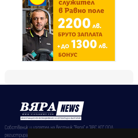
Собственик и издател на вестник "Вяра" е "АВС КО" ООД,
регистрирана на 08.05.2002 година.