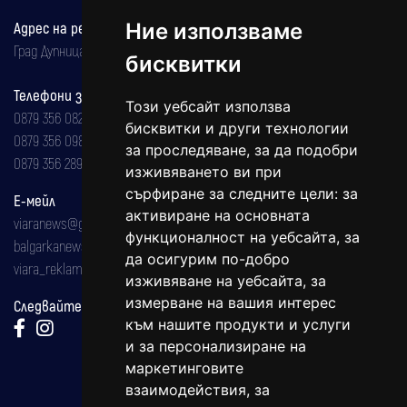
Ние използваме
Адрес на редакцията
Град Дупница, ул.''Христо Ботев" 43
бисквитки
Телефони за реклама и абонаменти
Този уебсайт използва
0879 356 082
бисквитки и други технологии
0879 356 098
за проследяване, за да подобри
0879 356 289
изживяването ви при
сърфиране за следните цели:
за
Е-мейл
активиране на основната
viaranews@gmail.com
функционалност на уебсайта
,
за
balgarkanews@gmail.com
да осигурим по-добро
viara_reklama@mail.bg
изживяване на уебсайта
,
за
измерване на вашия интерес
Следвайте ни:
към нашите продукти и услуги
и за персонализиране на
маркетинговите
взаимодействия
,
за