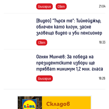
21:04
България
Свят
(Видео) "Търся те": Тийнейджър,
облечен като клоун, засне
зловещо видео и уби пенсионер
18:33
Свят
Огнян Минчев: За победа на
президентските избори ще
трябват минимум 1,2 млн. гласа
18:26
България