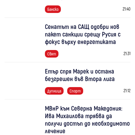
21:40
Банско
Сенатът на САЩ одобри нов
пакет санкции срещу Русия с
фокус върху енергетиката
21:31
Свят
Етър спря Марек и остана
безгрешен във Втора лига
21:12
Дупница
Спорт
МВнР към Северна Македония:
Ива Михаилова трябва да
получи достъп до необходимото
лечение