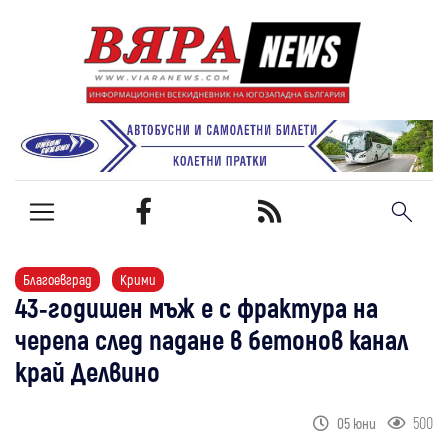
Благоевград
Крими
43-годишен мъж е с фрактура на
черепа след падане в бетонов канал
край Делвино
500
05 юни