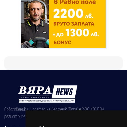
Собственик и издател на вестник "Вяра" е "АВС КО" ООД,
регистрирана на 08.05.2002 година.