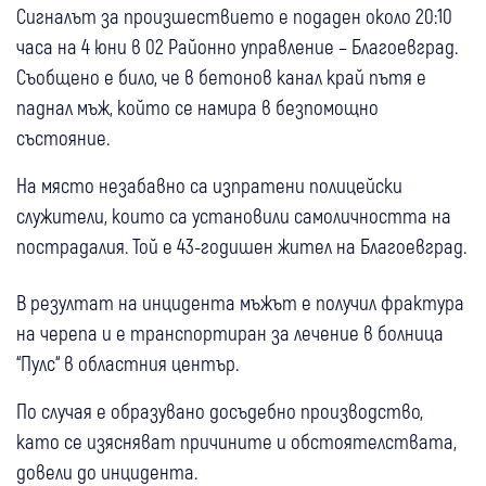
Сигналът за произшествието е подаден около 20:10
часа на 4 юни в 02 Районно управление – Благоевград.
Съобщено е било, че в бетонов канал край пътя е
паднал мъж, който се намира в безпомощно
състояние.
На място незабавно са изпратени полицейски
служители, които са установили самоличността на
пострадалия. Той е 43-годишен жител на Благоевград.
В резултат на инцидента мъжът е получил фрактура
на черепа и е транспортиран за лечение в болница
“Пулс“ в областния център.
По случая е образувано досъдебно производство,
като се изясняват причините и обстоятелствата,
довели до инцидента.