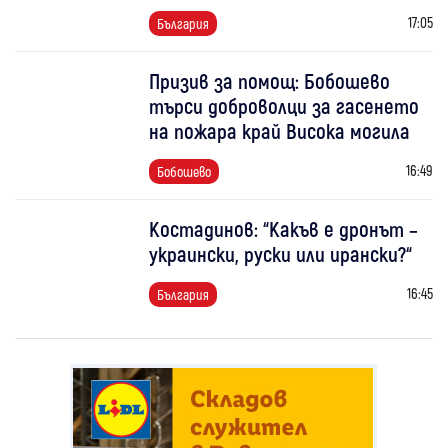
17:05
България
Призив за помощ: Бобошево
търси доброволци за гасенето
на пожара край Висока могила
16:49
Бобошево
Костадинов: “Какъв е дронът –
украински, руски или ирански?“
16:45
България