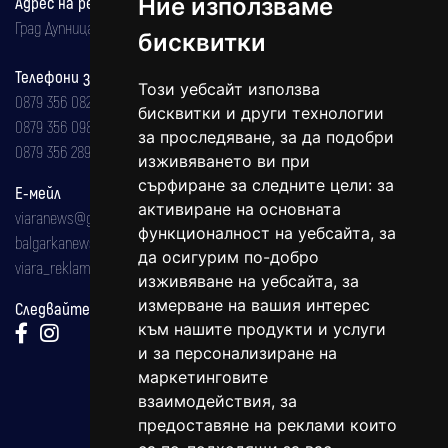
Ние използваме
Адрес на редакцията
Град Дупница, ул.''Христо Ботев" 43
бисквитки
Телефони за реклама и абонаменти
Този уебсайт използва
0879 356 082
бисквитки и други технологии
0879 356 098
за проследяване, за да подобри
0879 356 289
изживяването ви при
сърфиране за следните цели:
за
Е-мейл
активиране на основната
viaranews@gmail.com
функционалност на уебсайта
,
за
balgarkanews@gmail.com
да осигурим по-добро
viara_reklama@mail.bg
изживяване на уебсайта
,
за
измерване на вашия интерес
Следвайте ни:
към нашите продукти и услуги
и за персонализиране на
маркетинговите
взаимодействия
,
за
предоставяне на реклами които