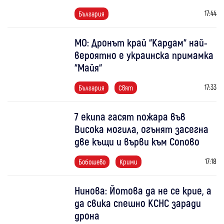
17:44
България
МО: Дронът край “Кардам“ най-
вероятно е украинска примамка
“Майя“
17:33
България
Свят
7 екипа гасят пожара във
Висока могила, огънят засегна
две къщи и върви към Сопово
17:18
Бобошево
Крими
Нинова: Йотова да не се крие, а
да свика спешно КСНС заради
дрона