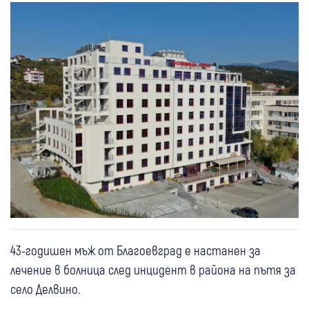
43-годишен мъж от Благоевград е настанен за
лечение в болница след инцидент в района на пътя за
село Делвино.