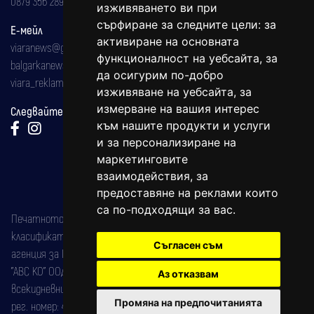
0879 356 289
изживяването ви при
сърфиране за следните цели:
за
Е-мейл
активиране на основната
viaranews@gmail.com
функционалност на уебсайта
,
за
balgarkanews@gmail.com
да осигурим по-добро
viara_reklama@mail.bg
изживяване на уебсайта
,
за
измерване на вашия интерес
Следвайте ни:
към нашите продукти и услуги
и за персонализиране на
маркетинговите
взаимодействия
,
за
предоставяне на реклами които
са по-подходящи за вас
.
Печатното издание на вестника е регистрирано в националния
класификатор на печатните издания (Българска национална
Съгласен съм
агенция за ISSN) под номер: ISSN 1312-4722.
"АВС КО" ООД е притежател на марката: Вяра информационен
Аз отказвам
всекидневник на югозападна България, със свидетелство за марка
Промяна на предпочитанията
рег. номер: 47857/11.05.2004 година.