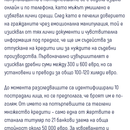
онлайн и по телефона, като мъжът умишлено е
избягвал лични срещи. След като е печелил доверието
на гражданите чрез емоционална манипулация, той е
изисквал от тях лични документи и чувствителна
информация под предлог, че ще им съдейства за
отпускане на кредити или за нуждите на съдебни
производства. Първоначално извършителят е
изисквал дребни суми между 300 и 600 евро, но са
установени и преводи за общо 100-120 хиляди евро.
До момента разследващите са идентифицирали 10
пострадали лица, но се предполага, че броят им е по-
голям. От името на потърпевшите са теглени
множество кредити – само една от жертвите е
станала титуляр по 21 банкови заема на обща
стойност около 50 000 евро. За усвояването и