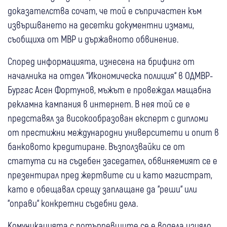
доказателства сочат, че той е съпричастен към
извършването на десетки документни измами,
съобщиха от МВР и държавното обвинение.
Според информацията, изнесена на брифинг от
началника на отдел “Икономическа полиция“ в ОДМВР-
Бургас Асен Фортунов, мъжът е провеждал мащабна
рекламна кампания в интернет. В нея той се е
представял за високообразован експерт с дипломи
от престижни международни университети и опит в
банковото кредитиране. Възползвайки се от
статута си на съдебен заседател, обвиняемият се е
презентирал пред жертвите си и като магистрат,
като е обещавал срещу заплащане да “реши“ или
“оправи“ конкретни съдебни дела.
Комуникацията с потърпевшите се е водела изцяло