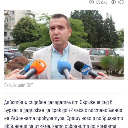
470
05 юни
Скрийншот БНТ
Действащ съдебен заседател от Окръжния съд в
Бургас е задържан за срок до 72 часа с постановление
на Районната прокуратура. Срещу него е повдигнато
обвинение за измама, като събраните до момента