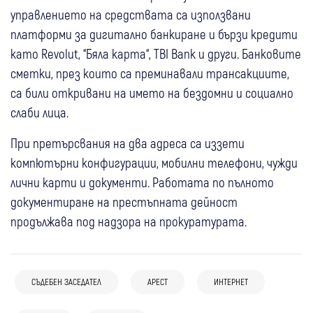
управлението на средствата са използвани
платформи за дигитално банкиране и бързи кредити
като Revolut, “Бяла карта“, TBI Bank и други. Банковите
сметки, през които са преминавали трансакциите,
са били откривани на името на бездомни и социално
слаби лица.
При претърсвания на два адреса са иззети
компютърни конфигурации, мобилни телефони, чужди
лични карти и документи. Работата по пълното
документиране на престъпната дейност
продължава под надзора на прокуратурата.
СЪДЕБЕН ЗАСЕДАТЕЛ
АРЕСТ
ИНТЕРНЕТ
05 авг
България
05 авг
България
04 авг
Петрич
Полицията и ДФЗ разкриха роднинска
Полицията в Пловдив гони това нещо,