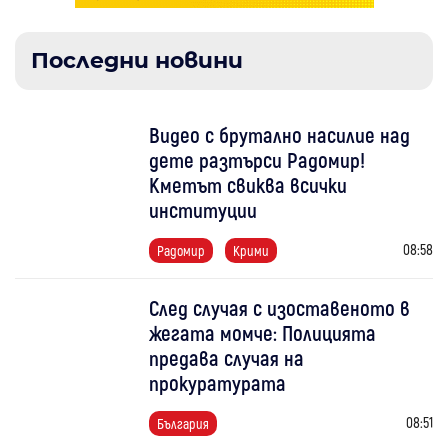
Последни новини
Видео с брутално насилие над
дете разтърси Радомир!
Кметът свиква всички
институции
08:58
Радомир
Крими
След случая с изоставеното в
жегата момче: Полицията
предава случая на
прокуратурата
08:51
България