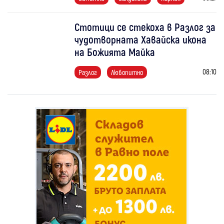
Стотици се стекоха в Разлог за
чудотворната Хавайска икона
на Божията Майка
08:10
Разлог
Любопитно