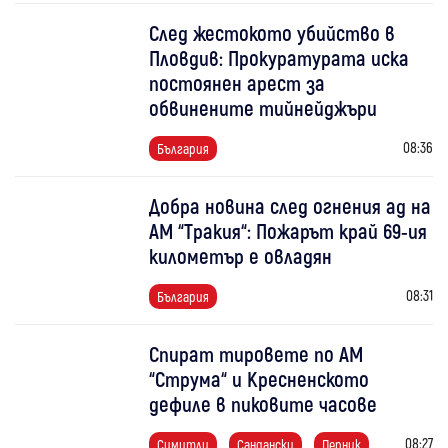
След жестокото убийство в
Пловдив: Прокуратурата иска
постоянен арест за
обвинените тийнейджъри
08:36
България
Добра новина след огнения ад на
АМ “Тракия“: Пожарът край 69-ия
километър е овладян
08:31
България
Спират тировете по АМ
“Струма“ и Кресненското
дефиле в пиковите часове
08:27
Симитли
Сандански
Перник