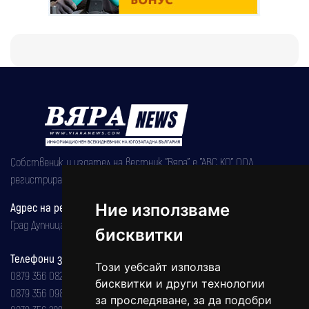
Собственик и издател на вестник "Вяра" е "АВС КО" ООД,
регистрирана на 08.05.2002 година.
Ние използваме
Адрес на редакцията
Град Дупница, ул.''Христо Ботев" 43
бисквитки
Телефони за реклама и абонаменти
Този уебсайт използва
0879 356 082
бисквитки и други технологии
0879 356 098
за проследяване, за да подобри