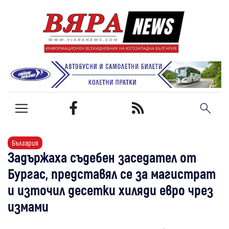
България
Задържаха съдебен заседател от
Бургас, представял се за магистрат
и източил десетки хиляди евро чрез
измами