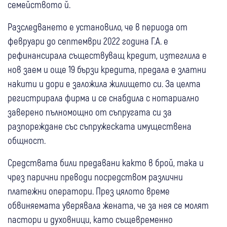
семейството й.
Разследването е установило, че в периода от
февруари до септември 2022 година Г.А. е
рефинансирала съществуващ кредит, изтеглила е
нов заем и още 19 бързи кредита, предала е златни
накити и дори е заложила жилището си. За целта
регистрирала фирма и се снабдила с нотариално
заверено пълномощно от съпругата си за
разпореждане със съпружеската имуществена
общност.
Средствата били предавани както в брой, така и
чрез парични преводи посредством различни
платежни оператори. През цялото време
обвиняемата уверявала жената, че за нея се молят
пастори и духовници, като същевременно