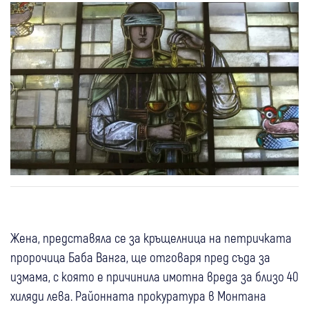
Жена, представяла се за кръщелница на петричката
пророчица Баба Ванга, ще отговаря пред съда за
измама, с която е причинила имотна вреда за близо 40
хиляди лева. Районната прокуратура в Монтана