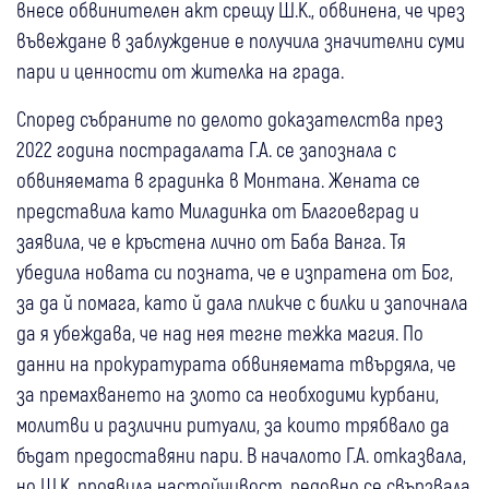
внесе обвинителен акт срещу Ш.К., обвинена, че чрез
въвеждане в заблуждение е получила значителни суми
пари и ценности от жителка на града.
Според събраните по делото доказателства през
2022 година пострадалата Г.А. се запознала с
обвиняемата в градинка в Монтана. Жената се
представила като Миладинка от Благоевград и
заявила, че е кръстена лично от Баба Ванга. Тя
убедила новата си позната, че е изпратена от Бог,
за да й помага, като й дала пликче с билки и започнала
да я убеждава, че над нея тегне тежка магия. По
данни на прокуратурата обвиняемата твърдяла, че
за премахването на злото са необходими курбани,
молитви и различни ритуали, за които трябвало да
бъдат предоставяни пари. В началото Г.А. отказвала,
но Ш.К. проявила настойчивост, редовно се свързвала