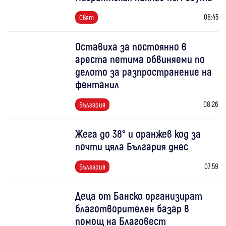
08:45
Свят
Оставиха за постоянно в
ареста петима обвиняеми по
делото за разпространение на
фентанил
08:26
България
Жега до 38° и оранжев код за
почти цяла България днес
07:59
България
Деца от Банско организират
благотворителен базар в
помощ на Благовест