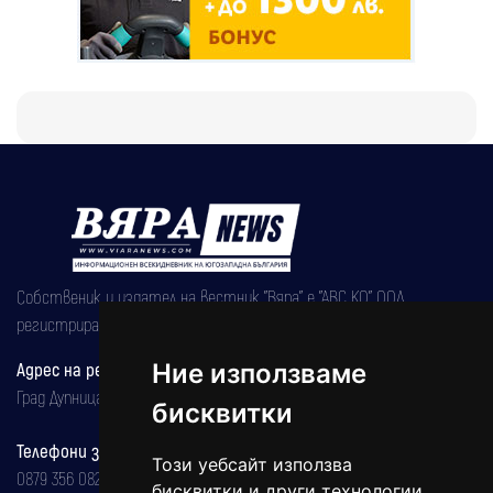
Собственик и издател на вестник "Вяра" е "АВС КО" ООД,
регистрирана на 08.05.2002 година.
Адрес на редакцията
Ние използваме
Град Дупница, ул.''Христо Ботев" 43
бисквитки
Телефони за реклама и абонаменти
Този уебсайт използва
0879 356 082
бисквитки и други технологии