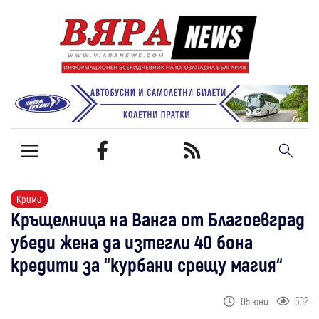
Крими
Кръщелница на Ванга от Благоевград
убеди жена да изтегли 40 бона
кредити за “курбани срещу магия“
502
05 юни