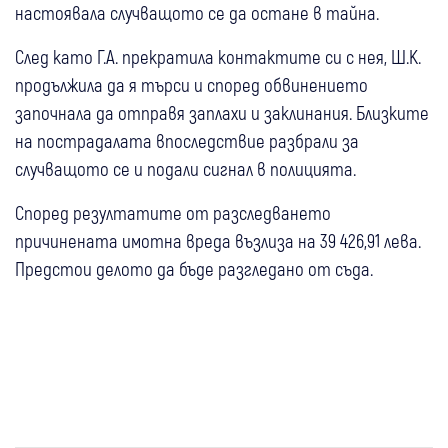
настоявала случващото се да остане в тайна.
След като Г.А. прекратила контактите си с нея, Ш.К.
продължила да я търси и според обвинението
започнала да отправя заплахи и заклинания. Близките
на пострадалата впоследствие разбрали за
случващото се и подали сигнал в полицията.
Според резултатите от разследването
причинената имотна вреда възлиза на 39 426,91 лева.
Предстои делото да бъде разгледано от съда.