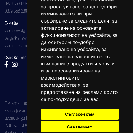
0879 356 098
за проследяване, за да подобри
0879 356 289
изживяването ви при
сърфиране за следните цели:
за
Е-мейл
активиране на основната
viaranews@gmail.com
функционалност на уебсайта
,
за
balgarkanews@gmail.com
да осигурим по-добро
viara_reklama@mail.bg
изживяване на уебсайта
,
за
измерване на вашия интерес
Следвайте ни:
към нашите продукти и услуги
и за персонализиране на
маркетинговите
взаимодействия
,
за
предоставяне на реклами които
са по-подходящи за вас
.
Печатното издание на вестника е регистрирано в националния
класификатор на печатните издания (Българска национална
Съгласен съм
агенция за ISSN) под номер: ISSN 1312-4722.
"АВС КО" ООД е притежател на марката: Вяра информационен
Аз отказвам
всекидневник на югозападна България, със свидетелство за марка