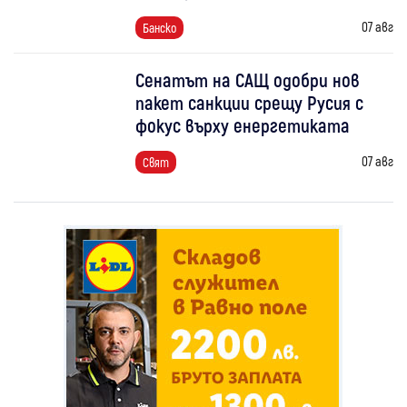
07 авг
Банско
Сенатът на САЩ одобри нов
пакет санкции срещу Русия с
фокус върху енергетиката
07 авг
Свят