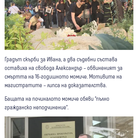
Градът скърби за Ивана, а два съдебни състава
оставиха на свобода Александър – обвиненият за
смъртта на 16-годишното момиче. Мотивите на
магистратите – липса на доказателства.
Бащата на починалото момиче обяви “пълно
гражданско неподчинение“.