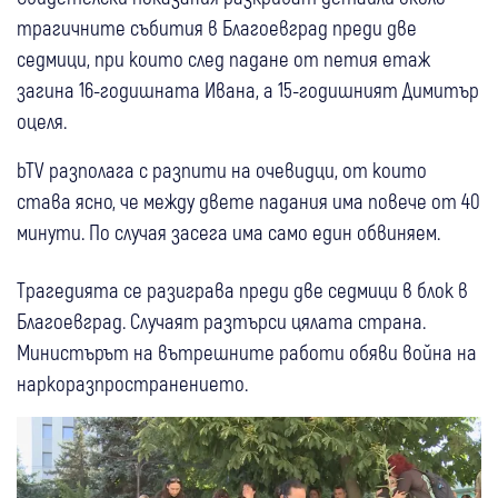
трагичните събития в Благоевград преди две
седмици, при които след падане от петия етаж
загина 16-годишната Ивана, а 15-годишният Димитър
оцеля.
bTV разполага с разпити на очевидци, от които
става ясно, че между двете падания има повече от 40
минути. По случая засега има само един обвиняем.
Трагедията се разиграва преди две седмици в блок в
Благоевград. Случаят разтърси цялата страна.
Министърът на вътрешните работи обяви война на
наркоразпространението.