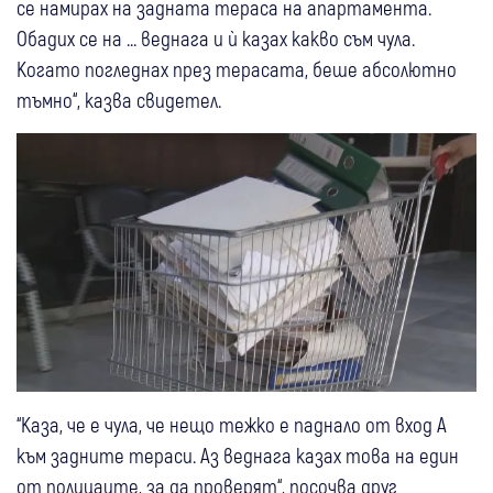
се намирах на задната тераса на апартамента.
Обадих се на ... веднага и ѝ казах какво съм чула.
Когато погледнах през терасата, беше абсолютно
тъмно“, казва свидетел.
“Каза, че е чула, че нещо тежко е паднало от вход А
към задните тераси. Аз веднага казах това на един
от полицаите, за да проверят“, посочва друг