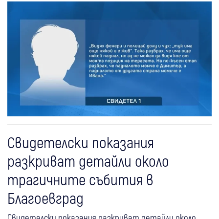
Свидетелски показания
разкриват детайли около
трагичните събития в
Благоевград
Свидетелски показания разкриват детайли около