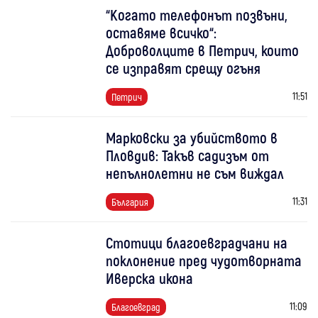
“Когато телефонът позвъни,
оставяме всичко“:
Доброволците в Петрич, които
се изправят срещу огъня
11:51
Петрич
Марковски за убийството в
Пловдив: Такъв садизъм от
непълнолетни не съм виждал
11:31
България
Стотици благоевградчани на
поклонение пред чудотворната
Иверска икона
11:09
Благоевград