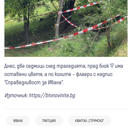
Днес, две седмици след трагедията, пред блок 17 има
оставени цветя, а по колите – флаери с надпис
“Справедливост за Ивана“.
Източник: https://btvnovinite.bg
ИВАНА
ТРАГЕДИЯ
КВАРТАЛ „СТРУМСКО”