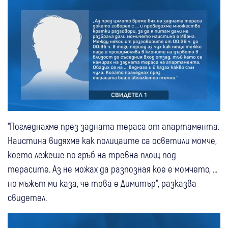
“Погледнахме през задната тераса от апартамента.
Наистина видяхме как полицаите са осветили момче,
което лежеше по гръб на тревна площ под
терасите. Аз не можах да разпозная кое е момчето, ...
но мъжът ми каза, че това е Димитър“, разказва
свидетел.