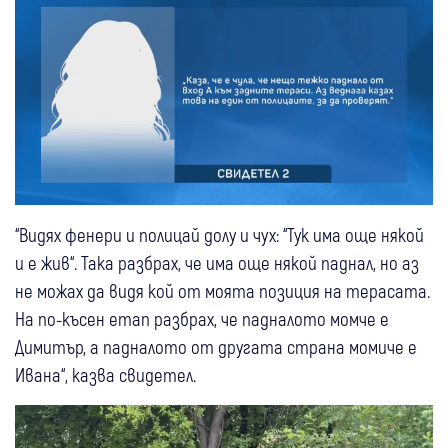
“Видях фенери и полицай долу и чух: “Тук има още някой
и е жив“. Така разбрах, че има още някой паднал, но аз
не можах да видя кой от моята позиция на терасата.
На по-късен етап разбрах, че падналото момче е
Димитър, а падналото от другата страна момиче е
Ивана“, казва свидетел.