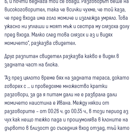
Б, и почти веднага той се обади. Разговорът беше на
високоговорител, така че всички чухме, че той каза,
че пред входа има голо момиче и изглежда умряло. Това
ужасно ни уплаши и моят мъж и сестра му слязоха долу
пред входа. Малко след това слязох и аз и видях
момичето“, разказва свидетел.
Друг разпитан свидетел разказва какво е видял в
задната част на блока.
“Аз през цялото време бях на задната тераса, докато
говорех с ... и проведохме множество кратки
разговори, за да я питам дали не е разбрала дали
момичето наистина е Ивана. Между някои от
разговорите – от 00:26 ч. до 00:35 ч., в този период аз
чух как нещо тежко пада и прошумолява в клоните на
дървото в близост до съседния вход отзад, тъй като