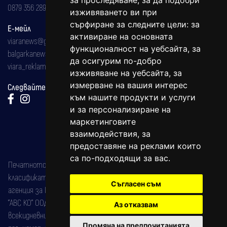
за проследяване, за да подобри
0879 356 289
изживяването ви при
сърфиране за следните цели:
за
Е-мейл
активиране на основната
viaranews@gmail.com
функционалност на уебсайта
,
за
balgarkanews@gmail.com
да осигурим по-добро
viara_reklama@mail.bg
изживяване на уебсайта
,
за
измерване на вашия интерес
Следвайте ни:
към нашите продукти и услуги
и за персонализиране на
маркетинговите
взаимодействия
,
за
предоставяне на реклами които
са по-подходящи за вас
.
Печатното издание на вестника е регистрирано в националния
класификатор на печатните издания (Българска национална
Съгласен съм
агенция за ISSN) под номер: ISSN 1312-4722.
"АВС КО" ООД е притежател на марката: Вяра информационен
Аз отказвам
всекидневник на югозападна България, със свидетелство за марка
Промяна на предпочитанията