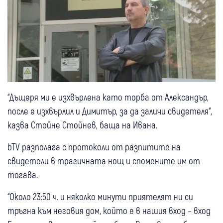
“Дъщеря ми е изхвърлена като торба от Александър,
после е изхвърлил и Димитър, за да заличи свидетеля“,
казва Стойне Стойнев, баща на Ивана.
bTV разполага с протоколи от разпитите на
свидетели в трагичната нощ и спомените им от
тогава.
“Около 23:50 ч. и няколко минути приятелят ни си
тръгна към неговия дом, който е в нашия вход – вход