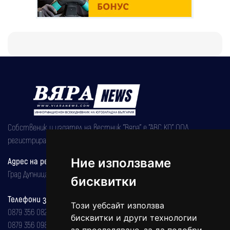
Собственик и издател на вестник "Вяра" е "АВС КО" ООД,
регистрирана на 08.05.2002 година.
Адрес на редакцията
Ние използваме
Град Дупница, ул.''Христо Ботев" 43
бисквитки
Телефони за реклама и абонаменти
Този уебсайт използва
0879 356 082
бисквитки и други технологии
0879 356 098