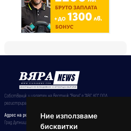
Собственик и издател на вестник "Вяра" е "АВС КО" ООД,
регистрирана на 08.05.2002 година.
Адрес на редакцията
Ние използваме
Град Дупница, ул.''Христо Ботев" 43
бисквитки