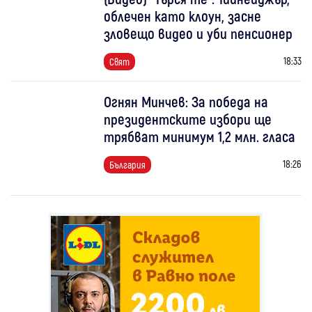
облечен като клоун, засне
зловещо видео и уби пенсионер
18:33
Свят
Огнян Минчев: За победа на
президентските избори ще
трябват минимум 1,2 млн. гласа
18:26
България