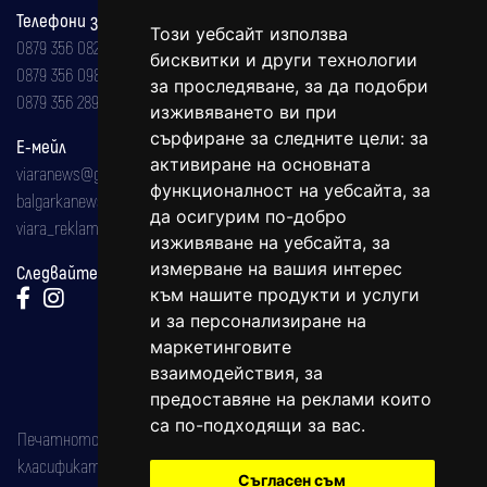
Телефони за реклама и абонаменти
Този уебсайт използва
0879 356 082
бисквитки и други технологии
0879 356 098
за проследяване, за да подобри
0879 356 289
изживяването ви при
сърфиране за следните цели:
за
Е-мейл
активиране на основната
viaranews@gmail.com
функционалност на уебсайта
,
за
balgarkanews@gmail.com
да осигурим по-добро
viara_reklama@mail.bg
изживяване на уебсайта
,
за
измерване на вашия интерес
Следвайте ни:
към нашите продукти и услуги
и за персонализиране на
маркетинговите
взаимодействия
,
за
предоставяне на реклами които
са по-подходящи за вас
.
Печатното издание на вестника е регистрирано в националния
класификатор на печатните издания (Българска национална
Съгласен съм