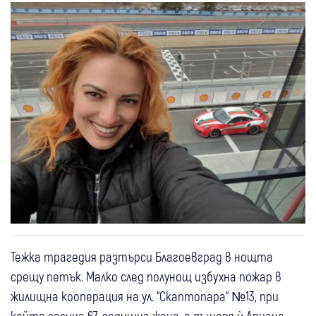
Тежка трагедия разтърси Благоевград в нощта
срещу петък. Малко след полунощ избухна пожар в
жилищна кооперация на ул. “Скаптопара“ №13, при
който загина 67-годишна жена, а дъщеря ѝ Ариана