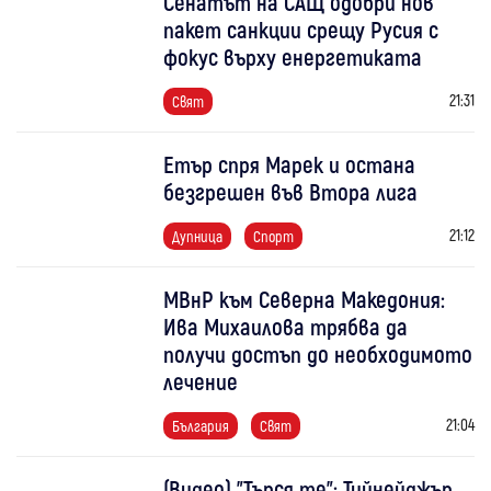
Сенатът на САЩ одобри нов
пакет санкции срещу Русия с
фокус върху енергетиката
21:31
Свят
Етър спря Марек и остана
безгрешен във Втора лига
21:12
Дупница
Спорт
МВнР към Северна Македония:
Ива Михаилова трябва да
получи достъп до необходимото
лечение
21:04
България
Свят
(Видео) "Търся те": Тийнейджър,