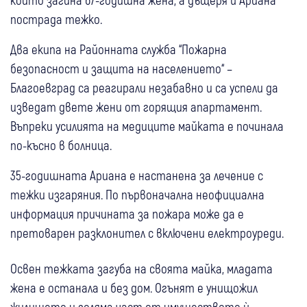
пострада тежко.
Два екипа на Районната служба “Пожарна
безопасност и защита на населението“ –
Благоевград са реагирали незабавно и са успели да
изведат двете жени от горящия апартамент.
Въпреки усилията на медиците майката е починала
по-късно в болница.
35-годишната Ариана е настанена за лечение с
тежки изгаряния. По първоначална неофициална
информация причината за пожара може да е
претоварен разклонител с включени електроуреди.
Освен тежката загуба на своята майка, младата
жена е останала и без дом. Огънят е унищожил
жилището и голяма част от имуществото ѝ.