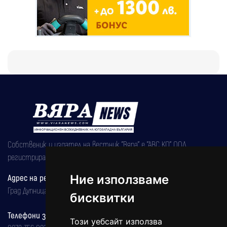
Собственик и издател на вестник "Вяра" е "АВС КО" ООД,
регистрирана на 08.05.2002 година.
Адрес на редакцията
Ние използваме
Град Дупница, ул.''Христо Ботев" 43
бисквитки
Телефони за реклама и абонаменти
Този уебсайт използва