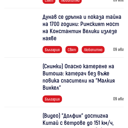
Свят
Любопитно
Дунав се дръпна и показа тайна
на 1700 години: Римският мост
на Константин Велики излезе
наяве
09 авг
България
Свят
Любопитно
(Снимки) Опасно катерене на
Витоша: катерач без въже
повика спасители на "Малкия
Винкел"
09 авг
България
(Видео) "Долфин" достигна
Китай с ветрове до 151 км/ч,