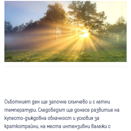
Съботният ден ще започне слънчево и с летни
температури. Следобедът ще донесе развитие на
купесто-дъждовна облачност и условия за
краткотрайни, на места интензивни валежи с