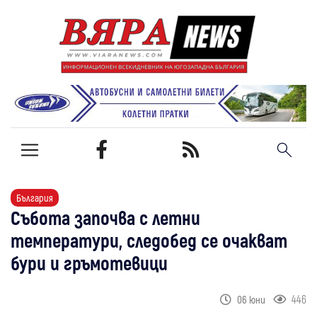
България
Събота започва с летни
температури, следобед се очакват
бури и гръмотевици
446
06 юни