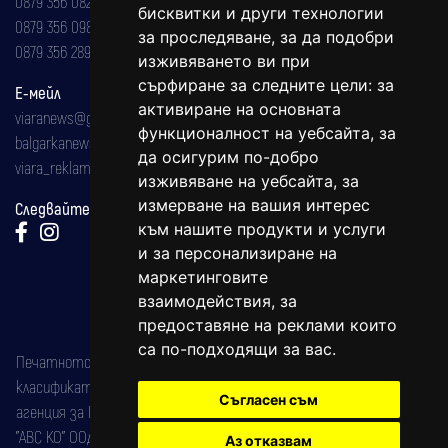
0879 356 082
бисквитки и други технологии
0879 356 098
за проследяване, за да подобри
0879 356 289
изживяването ви при
сърфиране за следните цели:
за
Е-мейл
активиране на основната
viaranews@gmail.com
функционалност на уебсайта
,
за
balgarkanews@gmail.com
да осигурим по-добро
viara_reklama@mail.bg
изживяване на уебсайта
,
за
измерване на вашия интерес
Следвайте ни:
към нашите продукти и услуги
и за персонализиране на
маркетинговите
взаимодействия
,
за
предоставяне на реклами които
са по-подходящи за вас
.
Печатното издание на вестника е регистрирано в националния
класификатор на печатните издания (Българска национална
Съгласен съм
агенция за ISSN) под номер: ISSN 1312-4722.
"АВС КО" ООД е притежател на марката: Вяра информационен
Аз отказвам