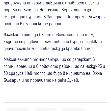
придружени от гръмотевична активност и силни
пориви на вятъра. Най-голяма вероятност за
следобедни бури има в Западна и Централна България,
особено в планинските райони.
Валежите няма да бъдат повсеместни, но там,
където се развият гръмотевични бури, се очакват
значителни количества дъжд за кратко време.
Максималните температури ще се задържат в
летни граници и в повечето райони ще са между 25 и
30 градуса. Най-топло ще бъде в низините на Южна
България и по поречието на река Дунав.
09 авг
България