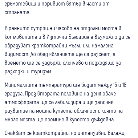
гръмотевици и поривист вятър в части от
страната.
В ранните сутрешни часове на отделни места в
котловините и в Източна България е възможно да се
образуват краткотрайни мъгли или намалена
видимост. До обяд явленията ще се разсеят, а
времето ще се задържи слънчево и подходящо за
разходки и туризъм.
Минималните температури ще бъдат между 15 и 18
градуса. През втората половина на деня обаче
атмосферата ще се лабилизира и ще започне
развитие на мощна купеста облачност, която на
много места ще премине в купесто-дъждовна.
Очакват се краткотрайни, но интензивни валежи,