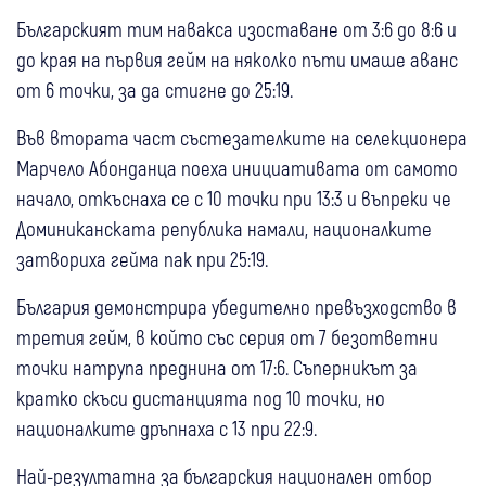
Българският тим навакса изоставане от 3:6 до 8:6 и
до края на първия гейм на няколко пъти имаше аванс
от 6 точки, за да стигне до 25:19.
Във втората част състезателките на селекционера
Марчело Абонданца поеха инициативата от самото
начало, откъснаха се с 10 точки при 13:3 и въпреки че
Доминиканската република намали, националките
затвориха гейма пак при 25:19.
България демонстрира убедително превъзходство в
третия гейм, в който със серия от 7 безответни
точки натрупа преднина от 17:6. Съперникът за
кратко скъси дистанцията под 10 точки, но
националките дръпнаха с 13 при 22:9.
Най-резултатна за българския национален отбор