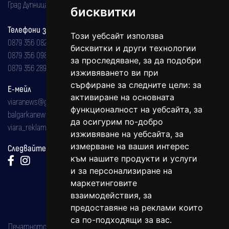
Град Дупница, ул.''Христо Ботев" 43
бисквитки
Телефони за реклама и абонаменти
Този уебсайт използва
0879 356 082
бисквитки и други технологии
0879 356 098
за проследяване, за да подобри
0879 356 289
изживяването ви при
сърфиране за следните цели:
за
Е-мейл
активиране на основната
viaranews@gmail.com
функционалност на уебсайта
,
за
balgarkanews@gmail.com
да осигурим по-добро
viara_reklama@mail.bg
изживяване на уебсайта
,
за
измерване на вашия интерес
Следвайте ни:
към нашите продукти и услуги
и за персонализиране на
маркетинговите
взаимодействия
,
за
предоставяне на реклами които
са по-подходящи за вас
.
Печатното издание на вестника е регистрирано в националния