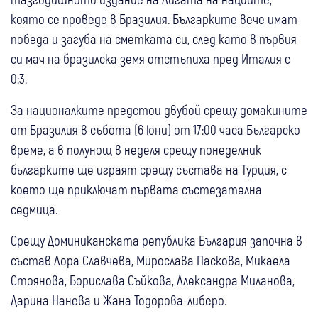
която се проведе в Бразилия. Българките вече имат
победа и загуба на сметката си, след като в първия
си мач на бразилска земя отстъпиха пред Италия с
0:3.
За националките предстои двубой срещу домакините
от Бразилия в събота (6 юни) от 17:00 часа Българско
време, а в полунощ в неделя срещу понеделник
българките ще играят срещу състава на Турция, с
което ще приключат първата състезателна
седмица.
Срещу Доминиканската република България започна в
състав Лора Славчева, Мирослава Паскова, Микаела
Стоянова, Борислава Съйкова, Александра Миланова,
Дарина Нанева и Жана Тодорова-либеро.