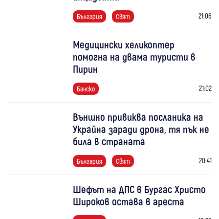
21:06
България
Свят
Медицински хеликоптер
помогна на двама туристи в
Пирин
21:02
Банско
Външно привиква посланика на
Украйна заради дрона, тя пък не
била в страната
20:41
България
Свят
Шефът на ДПС в Бургас Христо
Широков остава в ареста