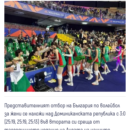
Представителният отбор на България по волейбол
за жени се наложи над Доминиканската република с 3:0
(25:19, 25:19, 25:13) във втората си среща от
тазгодишното издание на Лигата на нациите,