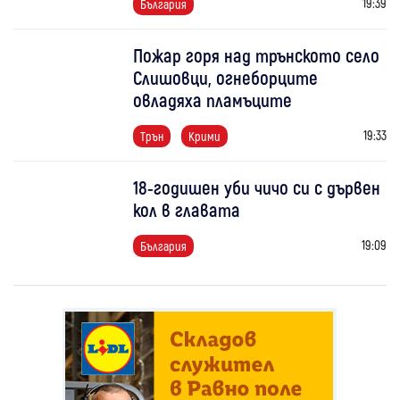
19:39
България
Пожар горя над трънското село
Слишовци, огнеборците
овладяха пламъците
19:33
Трън
Крими
18-годишен уби чичо си с дървен
кол в главата
19:09
България