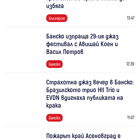
избяга
13:47
България
Банско изпраща 29-ия джаз
фестивал с Авишай Коен и
Васил Петров
12:39
Банско
Страхотна джаз вечер в Банско:
Бразилското трио HII Trio и
EVDN вдигнаха публиката на
крака
11:07
Банско
Пожарът край Асеновград е