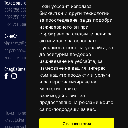
Телефони за реклама и абонаменти
Този уебсайт използва
0879 356 082
бисквитки и други технологии
0879 356 098
за проследяване, за да подобри
0879 356 289
изживяването ви при
сърфиране за следните цели:
за
Е-мейл
активиране на основната
viaranews@gmail.com
функционалност на уебсайта
,
за
balgarkanews@gmail.com
да осигурим по-добро
viara_reklama@mail.bg
изживяване на уебсайта
,
за
измерване на вашия интерес
Следвайте ни:
към нашите продукти и услуги
и за персонализиране на
маркетинговите
взаимодействия
,
за
предоставяне на реклами които
са по-подходящи за вас
.
Печатното издание на вестника е регистрирано в националния
класификатор на печатните издания (Българска национална
Съгласен съм
агенция за ISSN) под номер: ISSN 1312-4722.