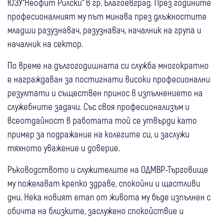
ЮЗУ“Неофит Рилски“ в гр. Благоевград. През годините
професионалният му път минава през длъжностите
младши разузнавач, разузнавач, началник на група и
началник на сектор.
По време на дългогодишната си служба многократно
е награждаван за постигнати високи професионални
резултати и съществен принос в изпълнението на
служебните задачи. Със своя професионализъм и
всеотдайност в работата той се утвърди като
пример за подражание на колегите си, и заслужи
тяхното уважение и доверие.
Ръководството и служителите на ОДМВР-Търговище
му пожелават крепко здраве, спокойни и щастливи
дни. Нека новият етап от живота му бъде изпълнен с
обичта на близките, заслужено спокойствие и