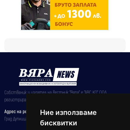
Собственик и издател на вестник "Вяра" е "АВС КО" ООД,
регистрирана на 08.05.2002 година.
Ние използваме
Адрес на редакцията
Град Дупница, ул.''Христо Ботев" 43
бисквитки