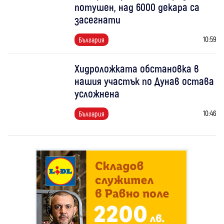
потушен, над 6000 декара са
засегнати
10:59
България
Хидроложката обстановка в
нашия участък по Дунав остава
усложнена
10:46
България