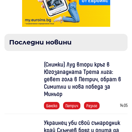
Последни новини
(Снимки) Луд втори кръг в
Югозападната Трета лига:
девет гола в Петрич, обрат в
Симитли и нова победа за
Миньор
14:05
Банско
Петрич
Разлог
Украинец уби свой сънародник
край Слънчев бряг и опита да