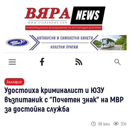
България
Удостоиха криминалист и ЮЗУ
възпитаник с "Почетен знак" на МВР
за достойна служба
504
06 юни