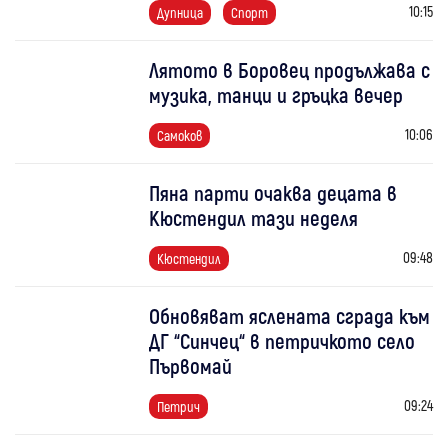
10:15
Дупница
Спорт
Лятото в Боровец продължава с
музика, танци и гръцка вечер
10:06
Самоков
Пяна парти очаква децата в
Кюстендил тази неделя
09:48
Кюстендил
Обновяват яслената сграда към
ДГ “Синчец“ в петричкото село
Първомай
09:24
Петрич