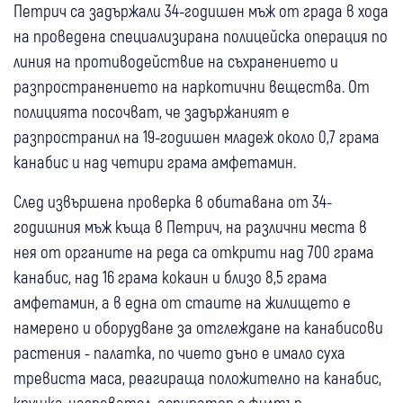
Петрич са задържали 34-годишен мъж от града в хода
на проведена специализирана полицейска операция по
линия на противодействие на съхранението и
разпространението на наркотични вещества. От
полицията посочват, че задържаният е
разпространил на 19-годишен младеж около 0,7 грама
канабис и над четири грама амфетамин.
След извършена проверка в обитавана от 34-
годишния мъж къща в Петрич, на различни места в
нея от органите на реда са открити над 700 грама
канабис, над 16 грама кокаин и близо 8,5 грама
амфетамин, а в една от стаите на жилището е
намерено и оборудване за отглеждане на канабисови
растения - палатка, по чието дъно е имало суха
тревиста маса, реагираща положително на канабис,
крушка-нагревател, аспиратор с филтър,