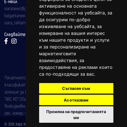
Е-мейл
активиране на основната
viaranews@gmail.com
функционалност на уебсайта
,
за
balgarkanews@gmail.com
да осигурим по-добро
viara_reklama@mail.bg
изживяване на уебсайта
,
за
измерване на вашия интерес
Следвайте ни:
към нашите продукти и услуги
и за персонализиране на
маркетинговите
взаимодействия
,
за
предоставяне на реклами които
са по-подходящи за вас
.
Печатното издание на вестника е регистрирано в националния
класификатор на печатните издания (Българска национална
Съгласен съм
агенция за ISSN) под номер: ISSN 1312-4722.
"АВС КО" ООД е притежател на марката: Вяра информационен
Аз отказвам
всекидневник на югозападна България, със свидетелство за марка
Промяна на предпочитанията
рег. номер: 47857/11.05.2004 година.
ми
© 2026 Вяра News Всички права запазени!