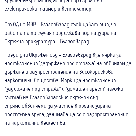
електрически таймер и вентилатор.
От ОД на МВР – Благоевград съобщават още, че
работата по случая продължава под надзора на
Окръжна прокуратура – Благоевград.
Преди дни Окръжен съд – Благоевград взе мярка за
неотклонение “задържане под стража“ на обвиняем за
държане и разпространение на високорискови
наркотични вещества. Мерки за неотклонение
“задържане под стража“ и “домашен арест“ наложи
състав на Благоевградския окръжен съд
спрямо обвиняеми за участие в организирана
престъпна група, занимаваща се с разпространение
на наркотични вещества.