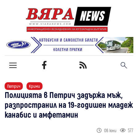
Петрич
Крими
Полицията в Петрич задържа мъж,
разпространил на 19-годишен младеж
канабис и амфетамин
577
06 юни