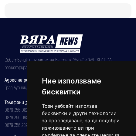
Собственик и издател на вестник "Вяра" е "АВС КО" ООД,
регистрирана на 08.05.2002 година.
Ние използваме
Адрес на редакцията
Град Дупница, ул.''Христо Ботев" 43
бисквитки
Телефони за реклама и абонаменти
Този уебсайт използва
0879 356 082
бисквитки и други технологии
0879 356 098
за проследяване, за да подобри
0879 356 289
изживяването ви при
сърфиране за следните цели:
за