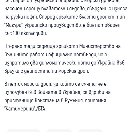
насочени срещу плавателни съдове, свързани с износа
на руски нефт. Според гръцките власти дронът тип
"Магура", украинско производство, е бил натоварен
със 100 експлозиви.
По-рано тази седмица гръцкото Министерство на
външните работи официално потвърди, че е
изпратило два дипломатически ноти до Украйна във
връзка с дейността на морския дрон.
В петък морски дрон, за който се смята, че е
използван във войната в Украйна, се взриви на
пристанище Констанца в Румъния, припомня
"Катимерини"./БТА
15:35
Свят
Въздушна атака в Черно море: Загина
09:34
Свят
15:27
Свят
човек, трима са ранени при удар по