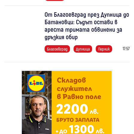
От Благоевград през Дупница до
Батановци: Съдът остави в
ареста тримата обвинени за
дръзкия обир
17:57
Благоевград
Дупница
Перник