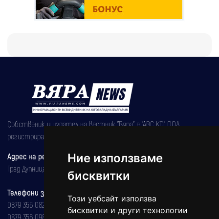
Собственик и издател на вестник "Вяра" е "АВС КО" ООД,
регистрирана на 08.05.2002 година.
Ние използваме
Адрес на редакцията
Град Дупница, ул.''Христо Ботев" 43
бисквитки
Телефони за реклама и абонаменти
Този уебсайт използва
0879 356 082
бисквитки и други технологии
0879 356 098