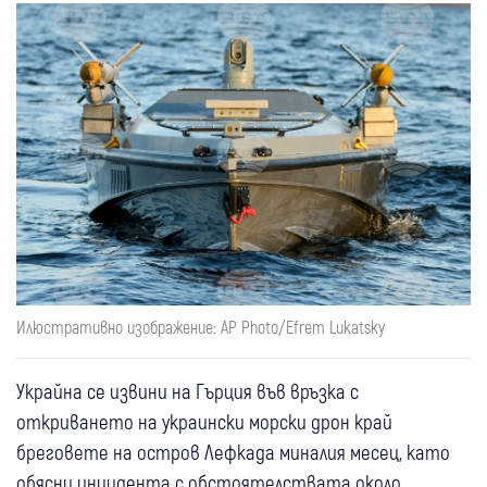
Илюстративно изображение: AP Photo/Efrem Lukatsky
Украйна се извини на Гърция във връзка с
откриването на украински морски дрон край
бреговете на остров Лефкада миналия месец, като
обясни инцидента с обстоятелствата около