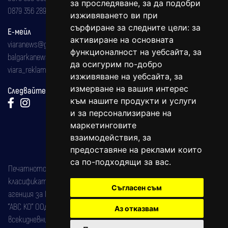
за проследяване, за да подобри
0879 356 289
изживяването ви при
сърфиране за следните цели:
за
Е-мейл
активиране на основната
viaranews@gmail.com
функционалност на уебсайта
,
за
balgarkanews@gmail.com
да осигурим по-добро
viara_reklama@mail.bg
изживяване на уебсайта
,
за
измерване на вашия интерес
Следвайте ни:
към нашите продукти и услуги
и за персонализиране на
маркетинговите
взаимодействия
,
за
предоставяне на реклами които
са по-подходящи за вас
.
Печатното издание на вестника е регистрирано в националния
класификатор на печатните издания (Българска национална
Съгласен съм
агенция за ISSN) под номер: ISSN 1312-4722.
"АВС КО" ООД е притежател на марката: Вяра информационен
Аз отказвам
всекидневник на югозападна България, със свидетелство за марка