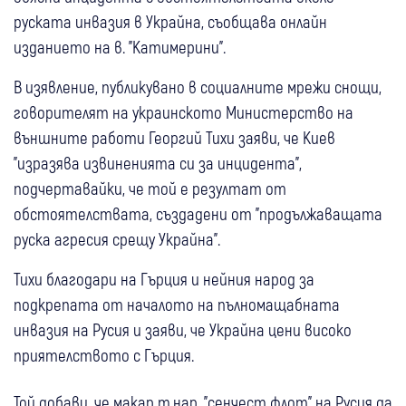
руската инвазия в Украйна, съобщава онлайн
изданието на в. "Катимерини".
В изявление, публикувано в социалните мрежи снощи,
говорителят на украинското Министерство на
външните работи Георгий Тихи заяви, че Киев
"изразява извиненията си за инцидента",
подчертавайки, че той е резултат от
обстоятелствата, създадени от "продължаващата
руска агресия срещу Украйна".
Тихи благодари на Гърция и нейния народ за
подкрепата от началото на пълномащабната
инвазия на Русия и заяви, че Украйна цени високо
приятелството с Гърция.
Той добави, че макар т.нар. "сенчест флот" на Русия да