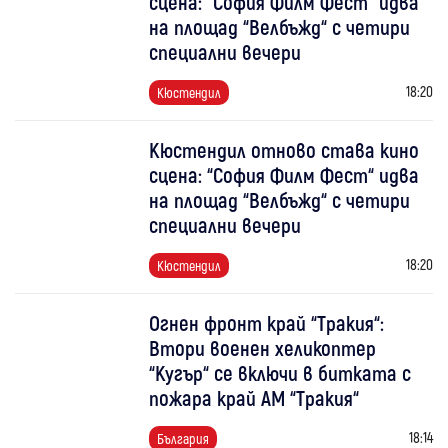
сцена: “София Филм Фест“ идва
на площад “Велбъжд“ с четири
специални вечери
18:20
Кюстендил
Кюстендил отново става кино
сцена: “София Филм Фест“ идва
на площад “Велбъжд“ с четири
специални вечери
18:20
Кюстендил
Огнен фронт край “Тракия“:
Втори военен хеликоптер
“Кугър“ се включи в битката с
пожара край АМ “Тракия“
18:14
България