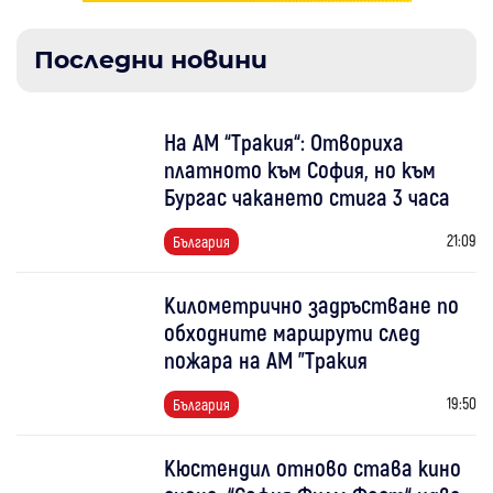
Последни новини
На АМ “Тракия“: Отвориха
платното към София, но към
Бургас чакането стига 3 часа
21:09
България
Километрично задръстване по
обходните маршрути след
пожара на АМ "Тракия
19:50
България
Кюстендил отново става кино