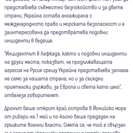
представлява съвместно безпокойство и за двете
страни, Украйна остава ангажирана с
международното право и морската безопасност и е
заинтересована да предотвратява подобни
инциденти в бъдеще.
"Инцидентът в Лефкада, както и подобни инциденти
на други места, показват, че продължаващата
агресия на Русия срещу Украйна представлява заплаха
не само за нашата страна, но и за съседни
приятелски държави, за Европа и света като цяло",
отбеляза говорителят.
Дронът беше открит край острова в Йонийско море
от рибари на 7 май и по-късно беше предаден на
гръцките военни власти. Смята се, че той е свързан
със серия от украински операции с морски дронове,