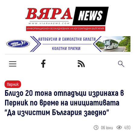
Перник
Близо 20 тона отпадъци изринаха в
Перник по време на инициативата
“Да изчистим България заедно“
480
06 юни