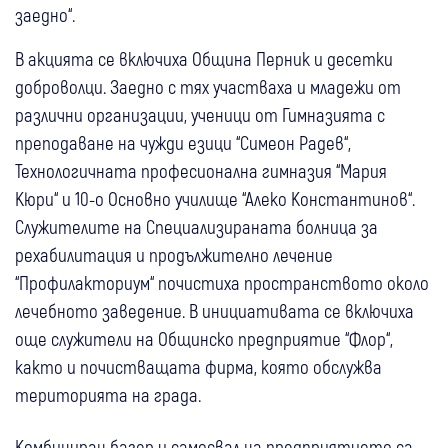
заедно“.
В акцията се включиха Община Перник и десетки
доброволци. Заедно с тях участваха и младежи от
различни организации, ученици от Гимназията с
преподаване на чужди езици “Симеон Радев“,
Технологичната професионална гимназия “Мария
Кюри“ и 10-о Основно училище “Алеко Константинов“.
Служителите на Специализираната болница за
рехабилитация и продължително лечение
“Профилакториум“ почистиха пространството около
лечебното заведение. В инициативата се включиха
още служители на Общинско предприятие “Флор“,
както и почистващата фирма, която обслужва
територията на града.
Комбиниран багер и самосвал на предприятието са