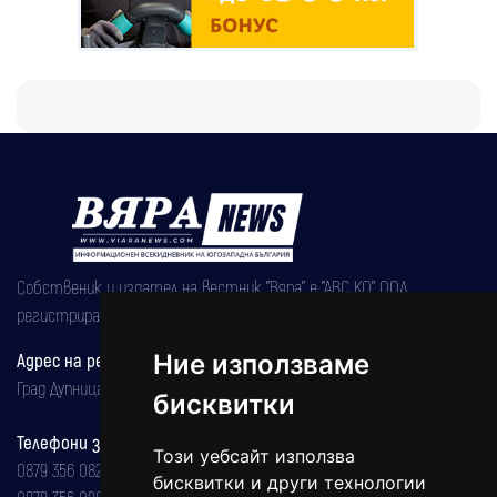
Собственик и издател на вестник "Вяра" е "АВС КО" ООД,
регистрирана на 08.05.2002 година.
Адрес на редакцията
Ние използваме
Град Дупница, ул.''Христо Ботев" 43
бисквитки
Телефони за реклама и абонаменти
Този уебсайт използва
0879 356 082
бисквитки и други технологии
0879 356 098