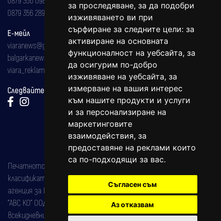
за проследяване, за да подобри
0879 356 289
изживяването ви при
сърфиране за следните цели:
за
Е-мейл
активиране на основната
viaranews@gmail.com
функционалност на уебсайта
,
за
balgarkanews@gmail.com
да осигурим по-добро
viara_reklama@mail.bg
изживяване на уебсайта
,
за
измерване на вашия интерес
Следвайте ни:
към нашите продукти и услуги
и за персонализиране на
маркетинговите
взаимодействия
,
за
предоставяне на реклами които
са по-подходящи за вас
.
Печатното издание на вестника е регистрирано в националния
класификатор на печатните издания (Българска национална
Съгласен съм
агенция за ISSN) под номер: ISSN 1312-4722.
"АВС КО" ООД е притежател на марката: Вяра информационен
Аз отказвам
всекидневник на югозападна България, със свидетелство за марка