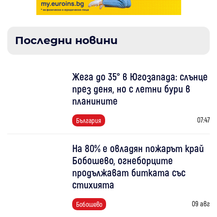
Последни новини
Жега до 35° в Югозапада: слънце
през деня, но с летни бури в
планините
07:47
България
На 80% е овладян пожарът край
Бобошево, огнеборците
продължават битката със
стихията
09 авг
Бобошево