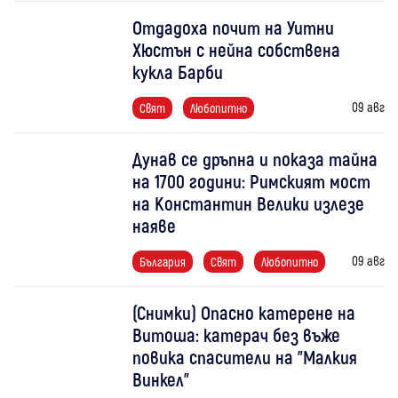
Отдадоха почит на Уитни
Хюстън с нейна собствена
кукла Барби
09 авг
Свят
Любопитно
Дунав се дръпна и показа тайна
на 1700 години: Римският мост
на Константин Велики излезе
наяве
09 авг
България
Свят
Любопитно
(Снимки) Опасно катерене на
Витоша: катерач без въже
повика спасители на "Малкия
Винкел"