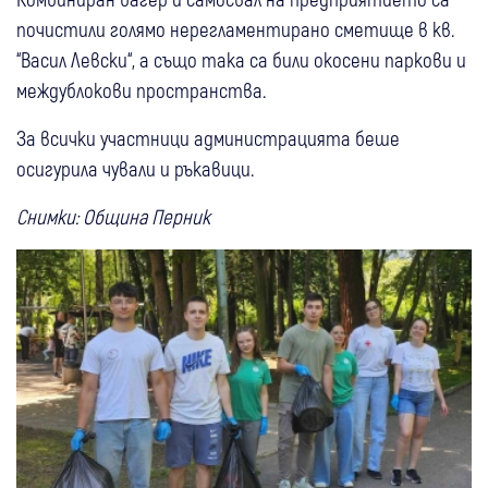
почистили голямо нерегламентирано сметище в кв.
“Васил Левски“, а също така са били окосени паркови и
междублокови пространства.
За всички участници администрацията беше
осигурила чували и ръкавици.
Снимки: Община Перник