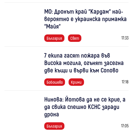
МО: Дронът край “Кардам“ най-
вероятно е украинска примамка
“Майя“
17:33
България
Свят
7 екипа гасят пожара във
Висока могила, огънят засегна
две къщи и върви към Сопово
17:18
Бобошево
Крими
Нинова: Йотова да не се крие, а
да свика спешно КСНС заради
дрона
17:05
България