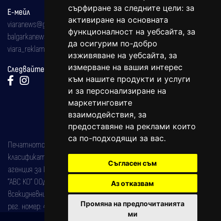
сърфиране за следните цели:
за
Е-мейл
активиране на основната
viaranews@gmail.com
функционалност на уебсайта
,
за
balgarkanews@gmail.com
да осигурим по-добро
viara_reklama@mail.bg
изживяване на уебсайта
,
за
измерване на вашия интерес
Следвайте ни:
към нашите продукти и услуги
и за персонализиране на
маркетинговите
взаимодействия
,
за
предоставяне на реклами които
са по-подходящи за вас
.
Печатното издание на вестника е регистрирано в националния
класификатор на печатните издания (Българска национална
Съгласен съм
агенция за ISSN) под номер: ISSN 1312-4722.
"АВС КО" ООД е притежател на марката: Вяра информационен
Аз отказвам
всекидневник на югозападна България, със свидетелство за марка
Промяна на предпочитанията
рег. номер: 47857/11.05.2004 година.
ми