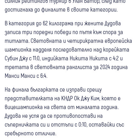
силния рейтингов турнир в Улан Батор, след като
достигнаха до финалите в своите категории.
В категория до 62 килограма при жените Дудова
записа три поредни победи по пътя към спора за
титлата. Световната и четирикратна европейска
шампионка надделя последователно над корейката
Субин Джу с 11:0, индийката Никита Никита с 4:2 и
третата в световната ранглиста за 2024 година
Манси Манси с 6:4.
На финала българката се изправи срещу
представителката на КНДР Ок Джу Ким, която е
вицешампионка на света от миналата година.
Дудова не успя да се противопостави на
съперничката си и отстъпи с 0:10, оставайки със
сребърното отличие.