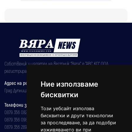
Собственик и издател на вестник "Вяра" е "АВС КО" ООД,
регистрирана на 08.05.2002 година.
Адрес на редакцията
Ние използваме
Град Дупница, ул.''Христо Ботев" 43
бисквитки
Телефони за реклама и абонаменти
Този уебсайт използва
0879 356 082
бисквитки и други технологии
0879 356 098
за проследяване, за да подобри
0879 356 289
изживяването ви при