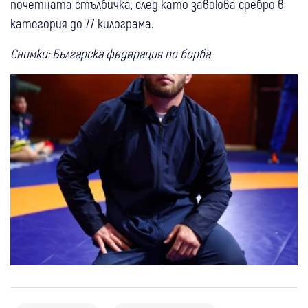
почетната стълбичка, след като завоюва сребро в
категория до 77 килограма.
Снимки: Българска федерация по борба
22 юли
Радомир
Любопитно