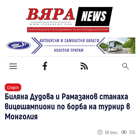
Спорт
Биляна Дудова и Рамазанов станаха
вицешампиони по борба на турнир в
Монголия
506
06 юни