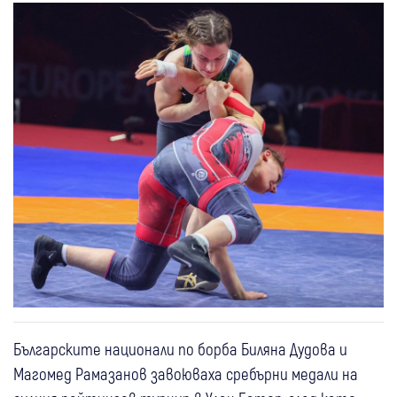
Българските национали по борба Биляна Дудова и
Магомед Рамазанов завоюваха сребърни медали на