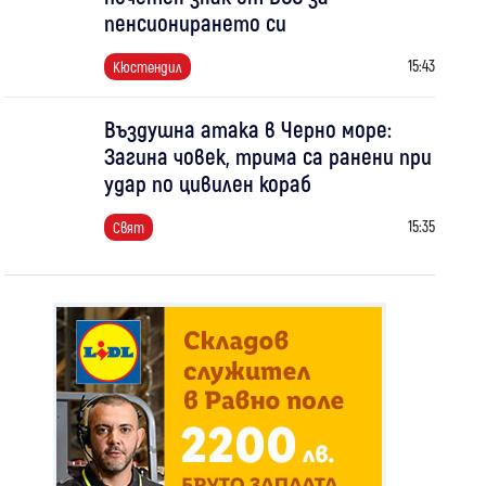
пенсионирането си
15:43
Кюстендил
Въздушна атака в Черно море:
Загина човек, трима са ранени при
удар по цивилен кораб
15:35
Свят