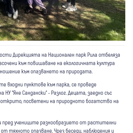
ости Дирекцията на Национален парк Рила отбеляза
насочени към повишаване на екологичната култура
тношение към опазването на природата.
те входни пунктове към парка, се проведе
 НУ “Яне Сандански“ - Разлог. Децата, заедно със
а открито, посветени на природното богатство на
и пред учениците разнообразието от растителни
от тяхното опазване. Чрез беседи, наблюдения и