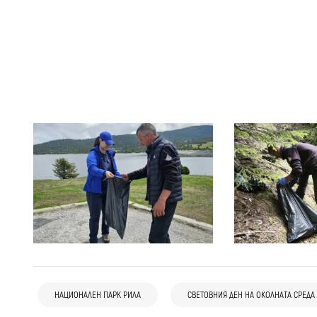
29 юли
България
НАЦИОНАЛЕН ПАРК РИЛА
СВЕТОВНИЯ ДЕН НА ОКОЛНАТА СРЕДА
05 юли
Дупница
Кюстендил
Неочакван развой след сигнал за шум: