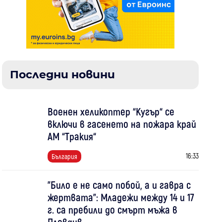
Последни новини
Военен хеликоптер “Кугър“ се
включи в гасенето на пожара край
АМ “Тракия“
16:33
България
"Било е не само побой, а и гавра с
жертвата": Младежи между 14 и 17
г. са пребили до смърт мъжа в
Пловдив