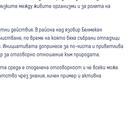
ръзките между живите организми и за ролята на
етни действия. В района над язовир Белмекен
чистване, по време на която бяха събрани отпадъци
. Инициативата допринесе за по-чиста и приветлива
ер за отговорно отношение към природата.
та среда е споделена отговорност и че всеки може
атство чрез знания, личен пример и активна