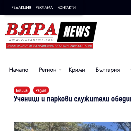
РЕДАКЦИЯ
РЕКЛАМА
КОНТАКТИ
Начало
Регион
Крими
България
Белица
Разлог
Ученици и паркови служители обеди