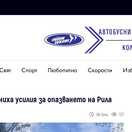
Свят
Спорт
Любопитно
Скорости
Из
ниха усилия за опазването на Рила
557
06 юни