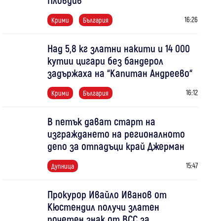
16:26
Крими
България
Над 5,8 кг златни накити и 14 000
кутии цигари без бандерол
задържаха на “Капитан Андреево“
16:12
Крими
България
В петък дават старт на
изграждането на регионалното
депо за отпадъци край Джерман
15:47
Дупница
Прокурор Ивайло Иванов от
Кюстендил получи златен
почетен знак от ВСС за