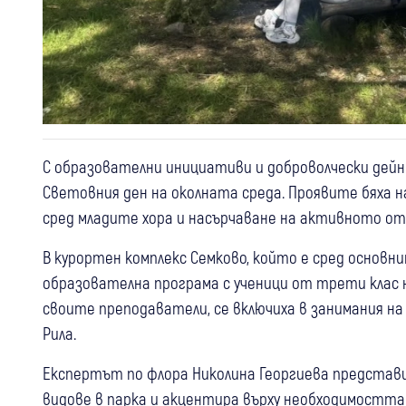
С образователни инициативи и доброволчески дейн
Световния ден на околната среда. Проявите бяха 
сред младите хора и насърчаване на активното о
В курортен комплекс Семково, който е сред основни
образователна програма с ученици от трети клас на
своите преподаватели, се включиха в занимания н
Рила.
Експертът по флора Николина Георгиева представ
видове в парка и акцентира върху необходимостта 