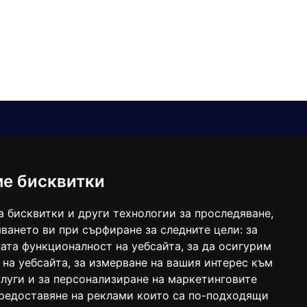
Е-мейл
Следвайте ни:
viaranews@gmail.com
balgarkanews@gmail.com
ме бисквитки
viara_reklama@mail.bg
а бисквитки и други технологии за проследяване,
ването ви при сърфиране за следните цели:
за
ата функционалност на уебсайта
,
за да осигурим
 на уебсайта
,
за измерване на вашия интерес към
луги и за персонализиране на маркетинговите
предоставяне на реклами които са по-подходящи