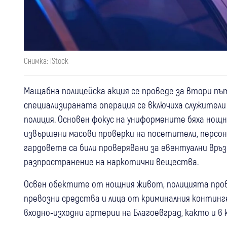
Снимка: iStock
Мащабна полицейска акция се проведе за втори път
специализираната операция се включиха служители
полиция. Основен фокус на униформените бяха нощн
извършени масови проверки на посетители, персон
гардовете са били проверявани за евентуални връз
разпространение на наркотични вещества.
Освен обектите от нощния живот, полицията пров
превозни средства и лица от криминалния континг
входно-изходни артерии на Благоевград, както и в