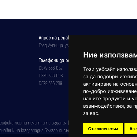
Адрес на редакцията
Град Дупница, ул.''Христо Ботев" 43
Ние използва
Телефони за реклама и абонаменти
0879 356 082
Този уебсайт използв
0879 356 098
за да подобри изживя
0879 356 289
активиране на основн
по-добро изживяване
нашите продукти и ус
взаимодействия
,
за 
за вас
.
фикатор на печатните издания (Българска национална агенция за ISSN)
Съгласен съм
Аз 
евник на югозападна България, със свидетелство за марка рег. номер: 