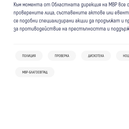
Към момента от Областната дирекция на МВР все о
проверените лица, съставените актове или евент
се подобни специализирани акции да продължат и 
за противодействие на престъпността и поддържа
ПОЛИЦИЯ
ПРОВЕРКА
ДИСКОТЕКА
НОЩ
10:54
Радомир
19:09
България
Проверяват промените в
18-годишен уби чичо си с дървен кол в
МВР-БЛАГОЕВГРАД
07 авг
Радомир
предназначението на земи за
главата
Радомир с извънредни мерки след
изграждане на ВЕИ край Радомир
видеото с насилие между деца