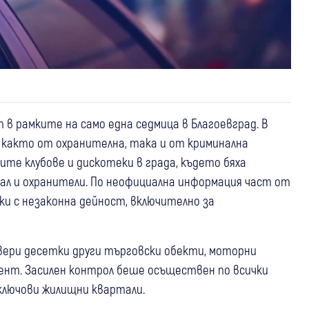
 в рамките на само една седмица в Благоевград. В
 както от охранителна, така и от криминална
ите клубове и дискотеки в града, където бяха
ал и охранители. По неофициална информация част от
ки с незаконна дейност, включително за
ери десетки други търговски обекти, моторни
ент. Засилен контрол беше осъществен по всички
 ключови жилищни квартали.