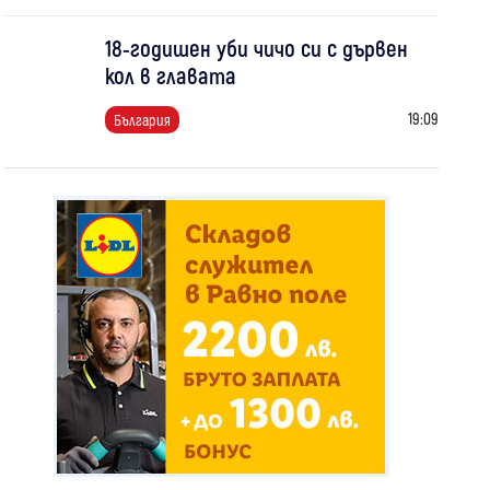
18-годишен уби чичо си с дървен
кол в главата
19:09
България