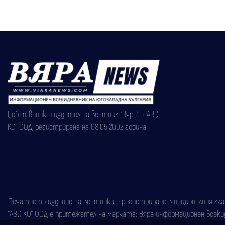
Собственик и издател на вестник "Вяра" е "АВС
КО" ООД, регистрирана на 08.05.2002 година.
Печатното издание на вестника е регистрирано в националния класи
"АВС КО" ООД е притежател на марката: Вяра информационен всекидн