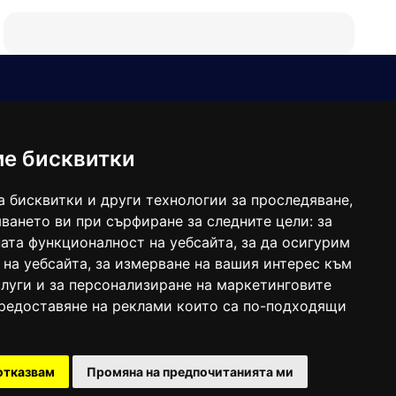
Е-мейл
Следвайте ни:
viaranews@gmail.com
balgarkanews@gmail.com
ме бисквитки
viara_reklama@mail.bg
а бисквитки и други технологии за проследяване,
ването ви при сърфиране за следните цели:
за
ата функционалност на уебсайта
,
за да осигурим
 на уебсайта
,
за измерване на вашия интерес към
луги и за персонализиране на маркетинговите
предоставяне на реклами които са по-подходящи
 под номер: ISSN 1312-4722.
отказвам
Промяна на предпочитанията ми
47857/11.05.2004 година.