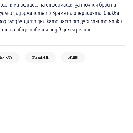
ще няма официална информация за точния брой на
уално задържаните по време на операцията. Очаква
през следващите дни като част от засилените мерки
не на обществения ред в целия регион.
13:05
Невестино
Крими
ЕН КЛУБ
ЗАВЕДЕНИЕ
АКЦИЯ
07 авг
България
30 катастрофи през юли в
Удар по наркобизнеса в София: Иззеха
Кюстендилско, двама души са загинали,
07 авг
Петрич
Крими
фентанил, кокаин, метамфетамин,
19 са ранени
Задържаха домашен насилник от
канабис и над 46 000 евро
Петрич