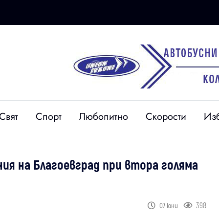
Свят
Спорт
Любопитно
Скорости
Из
ия на Благоевград при втора голяма
398
07 юни