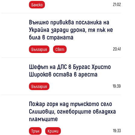
21:02
Банско
Външно привиква посланика на
Украйна заради дрона, тя пък не
била в страната
20:41
България
Свят
Шефът на ДПС в Бургас Христо
Широков остава в ареста
19:39
България
Пожар горя над трънското село
Слишовци, огнеборците овладяха
пламъците
19:33
Трън
Крими