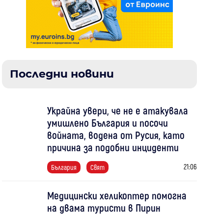
Последни новини
Украйна увери, че не е атакувала
умишлено България и посочи
войната, водена от Русия, като
причина за подобни инциденти
21:06
България
Свят
Медицински хеликоптер помогна
на двама туристи в Пирин